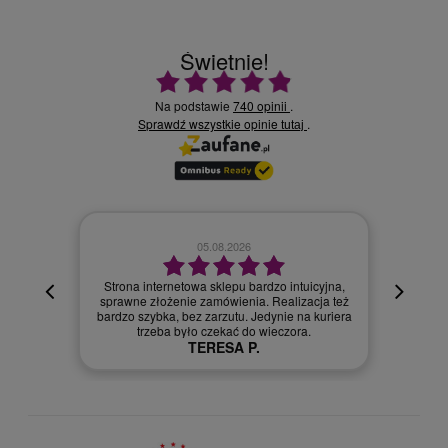
Świetnie!
Ocena średnia 4.9 na 5
Na podstawie
740 opinii
.
Sprawdź wszystkie opinie
.
tutaj
02.08.2026
cyjna,
cja też
Szybka dostawa.
 kuriera
Szymon R.