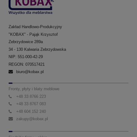
Zakład Handlowo-Produkcyjny
"KOBAX" - Pająk Krzysztof
Zebrzydowice 289a
34 - 130 Kalwaria Zebrzydowska
NIP: 551-000-42-29
REGON: 070517421
biuro@kobax.pl
Fronty, płyty i blaty meblowe
+48 33 8766 223
+48 33 8767 083
+48 604 152 240
zakupy@kobax.pl