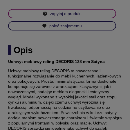
zapytaj o produkt
poleć znajomemu
Opis
Uchwyt meblowy reling DECORIS 128 mm Satyna
Uchwyt meblowy reling DECORIS to nowoczesne i
funkcjonalne rozwiązanie do mebli kuchennych, łazienkowych
oraz pokojowych. Prosta, minimalistyczna forma doskonale
komponuje się zarówno z aranżacjami klasycznymi, jak i
nowoczesnymi, nadając meblom elegancki i estetyczny
wygląd. Model wykonano z wysokiej jakości stali oraz stopu
cynku i aluminium, dzięki czemu uchwyt wyróżnia się
trwałością, odpornością na codzienne użytkowanie oraz
atrakcyjnym wykończeniem. Powierzchnia w kolorze satyny
dodaje meblom nowoczesnego charakteru i świetnie współgra
z popularnymi frontami w połysku oraz macie. Uchwyt
DECORIS sprawdzi się idealnie jako uchwyt do szafek