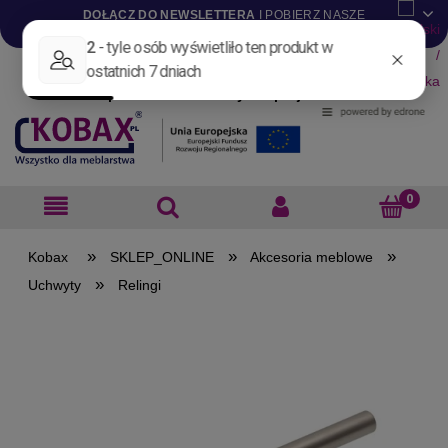
DOŁĄCZ DO NEWSLETTERA
I POBIERZ NASZE
KATALOGI W WERSJI .PDF
Aktualności
Nowości
Promocje
Wyprzedaże
Blog
Pliki do pobrania
Materiały dla projektantów
B2B
»
»
»
SKLEP_ONLINE
Akcesoria meblowe
»
Uchwyty
Relingi