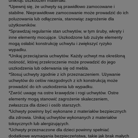
uniknąć uszkodzeń materiału.
*Upewnij się, że uchwyty są prawidłowo zamocowane i
stabilne. Nieprawidłowe zamocowanie może prowadzić do ich
poluzowania lub odłączenia, stanowiąc zagrożenie dla
użytkowników.
*Sprawdzaj regularnie stan uchwytów, w tym śruby, wkręty i
inne elementy mocujące. Uszkodzone lub zużyte elementy
mogą osłabić konstrukcję uchwytu i zwiększyć ryzyko
wypadku.
*Unikaj przeciążania uchwytów. Każdy uchwyt ma określoną
nośność, której przekroczenie może prowadzić do jego
uszkodzenia lub oderwania się od mebla.
*Stosuj uchwyty zgodnie z ich przeznaczeniem. Używanie
uchwytów do celów niezgodnych z ich konstrukcją może
prowadzić do ich uszkodzenia lub wypadku.
*Zwróć uwagę na ostre krawędzie i rogi uchwytów. Ostre
elementy mogą stanowić zagrożenie skaleczeniem,
zwłaszcza dla dzieci i osób starszych.
*Uchwyty powinny być wykonane z materiałów bezpiecznych
dla zdrowia. Unikaj uchwytów wykonanych z materiałów
toksycznych lub alergizujących.
*Uchwyty przeznaczone dla dzieci powinny spełniać
dodatkowe wymagania bezpieczeństwa, takie jak brak małych