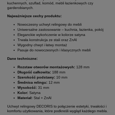
kuchennych, szuflad, komód, mebli łazienkowych czy
garderobianych.
Najważniejsze cechy produktu:
Nowoczesny uchwyt relingowy do mebli
Uniwersalne zastosowanie – kuchnia, łazienka, pokój
Eleganckie wykończenie w kolorze satyna
Trwała konstrukcja ze stali oraz ZnAl
Wygodny chwyt i łatwy montaż
Pasuje do nowoczesnych i klasycznych mebli
Dane techniczne:
Rozstaw otworów montażowych:
128 mm
Długość całkowita:
188 mm
Szerokość podstawy:
10 mm
Średnica relingu:
12 mm
Wysokość:
31 mm
Kolor:
Satyna
Materiał:
Stal + ZnAl
Uchwyt relingowy DECORIS to połączenie estetyki, trwałości i
komfortu użytkowania, które podkreśli wygląd każdego mebla.