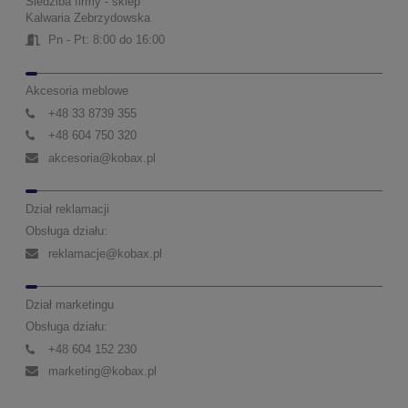
Siedziba firmy - sklep
Kalwaria Zebrzydowska
Pn - Pt: 8:00 do 16:00
Akcesoria meblowe
+48 33 8739 355
+48 604 750 320
akcesoria@kobax.pl
Dział reklamacji
Obsługa działu:
reklamacje@kobax.pl
Dział marketingu
Obsługa działu:
+48 604 152 230
marketing@kobax.pl