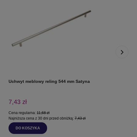
Uchwyt meblowy reling 544 mm Satyna
U
7,43 zł
Cena regularna:
11,68 zł
C
Najniższa cena z 30 dni przed obniżką:
7,43 zł
N
DO KOSZYKA