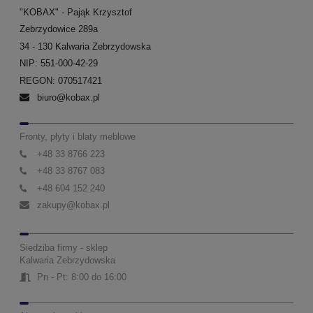
"KOBAX" - Pająk Krzysztof
Zebrzydowice 289a
34 - 130 Kalwaria Zebrzydowska
NIP: 551-000-42-29
REGON: 070517421
biuro@kobax.pl
Fronty, płyty i blaty meblowe
+48 33 8766 223
+48 33 8767 083
+48 604 152 240
zakupy@kobax.pl
Siedziba firmy - sklep
Kalwaria Zebrzydowska
Pn - Pt: 8:00 do 16:00