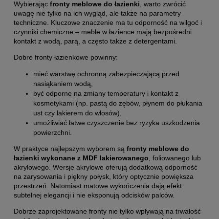
Wybierając
fronty meblowe do łazienki
, warto zwrócić
uwagę nie tylko na ich wygląd, ale także na parametry
techniczne. Kluczowe znaczenie ma tu odporność na wilgoć i
czynniki chemiczne – meble w łazience mają bezpośredni
kontakt z wodą, parą, a często także z detergentami.
Dobre fronty łazienkowe powinny:
mieć warstwę ochronną zabezpieczającą przed
nasiąkaniem wodą,
być odporne na zmiany temperatury i kontakt z
kosmetykami (np. pastą do zębów, płynem do płukania
ust czy lakierem do włosów),
umożliwiać łatwe czyszczenie bez ryzyka uszkodzenia
powierzchni.
W praktyce najlepszym wyborem są
fronty meblowe do
łazienki wykonane z MDF lakierowanego
, foliowanego lub
akrylowego. Wersje akrylowe oferują dodatkową odporność
na zarysowania i piękny połysk, który optycznie powiększa
przestrzeń. Natomiast matowe wykończenia dają efekt
subtelnej elegancji i nie eksponują odcisków palców.
Dobrze zaprojektowane fronty nie tylko wpływają na trwałość