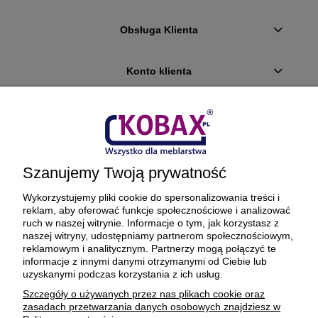
Obsługa Klienta
Konto klienta
Płatności i dostawa
Ciekawostki
Szanujemy Twoją prywatność
O firmie
Wykorzystujemy pliki cookie do spersonalizowania treści i
reklam, aby oferować funkcje społecznościowe i analizować
ruch w naszej witrynie. Informacje o tym, jak korzystasz z
naszej witryny, udostępniamy partnerom społecznościowym,
reklamowym i analitycznym. Partnerzy mogą połączyć te
BEZPIECZNE PŁATNOŚCI ORAZ DOSTAWA
informacje z innymi danymi otrzymanymi od Ciebie lub
uzyskanymi podczas korzystania z ich usług.
Szczegóły o używanych przez nas plikach cookie oraz
zasadach przetwarzania danych osobowych znajdziesz w