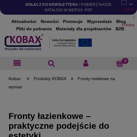
DOŁĄCZ DO NEWSLETTERA
I POBIERZ NASZE
KATALOGI W WERSJI .PDF
Aktualności
Nowości
Promocje
Wyprzedaże
Blog
Pliki do pobrania
Materiały dla projektantów
B2B
»
»
Produkty KOBAX
Fronty meblowe na
wymiar
Fronty łazienkowe –
praktyczne podejście do
estetyki