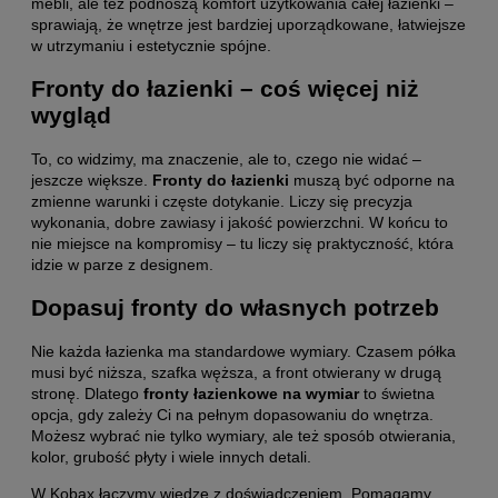
mebli, ale też podnoszą komfort użytkowania całej łazienki –
sprawiają, że wnętrze jest bardziej uporządkowane, łatwiejsze
w utrzymaniu i estetycznie spójne.
Fronty do łazienki – coś więcej niż
wygląd
To, co widzimy, ma znaczenie, ale to, czego nie widać –
jeszcze większe.
Fronty do łazienki
muszą być odporne na
zmienne warunki i częste dotykanie. Liczy się precyzja
wykonania, dobre zawiasy i jakość powierzchni. W końcu to
nie miejsce na kompromisy – tu liczy się praktyczność, która
idzie w parze z designem.
Dopasuj fronty do własnych potrzeb
Nie każda łazienka ma standardowe wymiary. Czasem półka
musi być niższa, szafka węższa, a front otwierany w drugą
stronę. Dlatego
fronty łazienkowe na wymiar
to świetna
opcja, gdy zależy Ci na pełnym dopasowaniu do wnętrza.
Możesz wybrać nie tylko wymiary, ale też sposób otwierania,
kolor, grubość płyty i wiele innych detali.
W Kobax łączymy wiedzę z doświadczeniem. Pomagamy