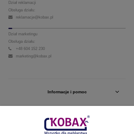
Dział reklamacji
Obsługa działu:
reklamacje@kobax.pl
Dział marketingu
Obsługa działu:
+48 604 152 230
marketing@kobax.pl
Informacje i pomoc
Obsługa Klienta
Konto klienta