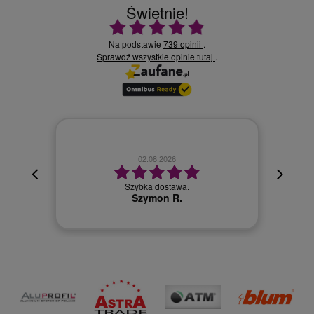
Świetnie!
Ocena średnia 4.9 na 5
Na podstawie
739 opinii
.
Sprawdź wszystkie opinie
.
tutaj
30.07.2026
oki