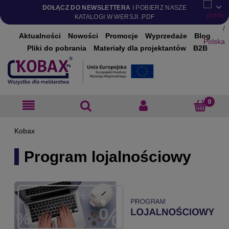
DOŁĄCZ DO NEWSLETTERA
I POBIERZ NASZE
KATALOGI W WERSJI .PDF
Aktualności
Nowości
Promocje
Wyprzedaże
Blog
Pliki do pobrania
Materiały dla projektantów
B2B
Program lojalnościowy