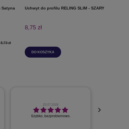
 Satyna
Uchwyt do profilu RELING SLIM - SZARY
Uchwyt d
CZARNY
8,75 zł
8,97 zł
:
8,73 zł
DO KOSZYKA
DO K
23.07.2026
Szybko, bezproblemowo.