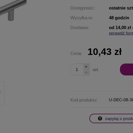
Dostępność:
ostatnie sz
Wysyłka w:
48 godzin
Dostawa:
od 14,00 zł
sprawdź for
Cena nie za
płatności
10,43 zł
Cena:
+
szt.
-
Kod produktu:
U-DEC-08-3
zapytaj o prod