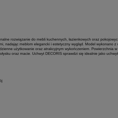
nalne rozwiązanie do mebli kuchennych, łazienkowych oraz pokojowyc
i, nadając meblom elegancki i estetyczny wygląd. Model wykonano z wys
codzienne użytkowanie oraz atrakcyjnym wykończeniem. Powierzchnia
 połysku oraz macie. Uchwyt DECORIS sprawdzi się idealnie jako uchwy
ój