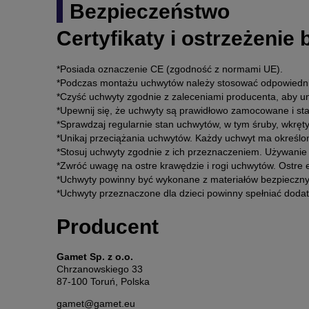
Bezpieczeństwo
Certyfikaty i ostrzeżenie
*Posiada oznaczenie CE (zgodność z normami UE).
*Podczas montażu uchwytów należy stosować odpowiednie
*Czyść uchwyty zgodnie z zaleceniami producenta, aby u
*Upewnij się, że uchwyty są prawidłowo zamocowane i st
*Sprawdzaj regularnie stan uchwytów, w tym śruby, wkręt
*Unikaj przeciążania uchwytów. Każdy uchwyt ma określo
*Stosuj uchwyty zgodnie z ich przeznaczeniem. Używanie
*Zwróć uwagę na ostre krawędzie i rogi uchwytów. Ostre 
*Uchwyty powinny być wykonane z materiałów bezpiecznyc
*Uchwyty przeznaczone dla dzieci powinny spełniać doda
Producent
Gamet Sp. z o.o.
Chrzanowskiego 33
87-100 Toruń, Polska
gamet@gamet.eu