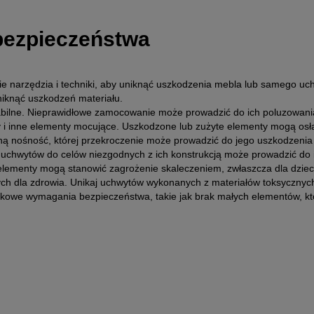
 bezpieczeństwa
 narzędzia i techniki, aby uniknąć uszkodzenia mebla lub samego uc
niknąć uszkodzeń materiału.
abilne. Nieprawidłowe zamocowanie może prowadzić do ich poluzowania
y i inne elementy mocujące. Uszkodzone lub zużyte elementy mogą osła
ną nośność, której przekroczenie może prowadzić do jego uszkodzenia 
 uchwytów do celów niezgodnych z ich konstrukcją może prowadzić do 
elementy mogą stanowić zagrożenie skaleczeniem, zwłaszcza dla dzieci
h dla zdrowia. Unikaj uchwytów wykonanych z materiałów toksycznych 
tkowe wymagania bezpieczeństwa, takie jak brak małych elementów, któ