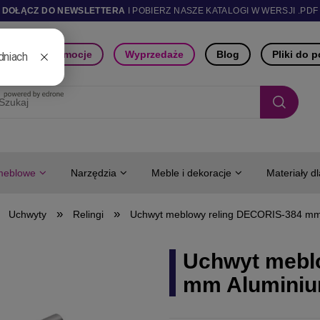
DOŁĄCZ DO NEWSLETTERA
I POBIERZ NASZE KATALOGI W WERSJI .PDF
ści
Promocje
Wyprzedaże
Blog
Pliki do 
meblowe
Narzędzia
Meble i dekoracje
Materiały d
»
»
Uchwyty
Relingi
Uchwyt meblowy reling DECORIS-384 mm
Uchwyt mebl
mm Alumini