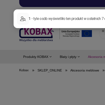
Aktualności
Nowo
Produkty KOBAX
Blaty i płyty
Akcesoria 
»
»
»
SKLEP_ONLINE
Akcesoria meblowe