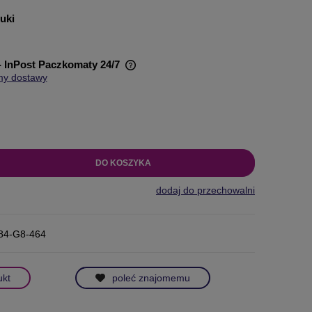
tuki
- InPost Paczkomaty 24/7
my dostawy
wiera ewentualnych kosztów
DO KOSZYKA
dodaj do przechowalni
84-G8-464
ukt
poleć znajomemu