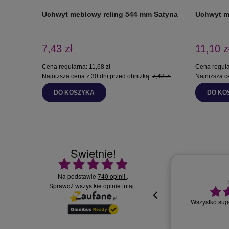
Uchwyt meblowy reling 544 mm Satyna
Uchwyt m
7,43 zł
11,10 z
Cena regularna:
11,68 zł
Cena regul
Najniższa cena z 30 dni przed obniżką:
7,43 zł
Najniższa c
DO KOSZYKA
DO KO
Świetnie!
Ocena średnia 4.9 na 5
Na podstawie
740 opinii
.
Sprawdź wszystkie opinie
30.07.2026
.
tutaj
Wszystko supe
oki