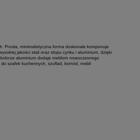
h. Prosta, minimalistyczna forma doskonale komponuje
okiej jakości stali oraz stopu cynku i aluminium, dzięki
 w kolorze aluminium dodaje meblom nowoczesnego
t do szafek kuchennych, szuflad, komód, mebli