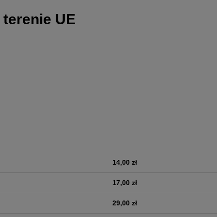
 terenie UE
14,00 zł
era ewentualnych kosztów
17,00 zł
29,00 zł