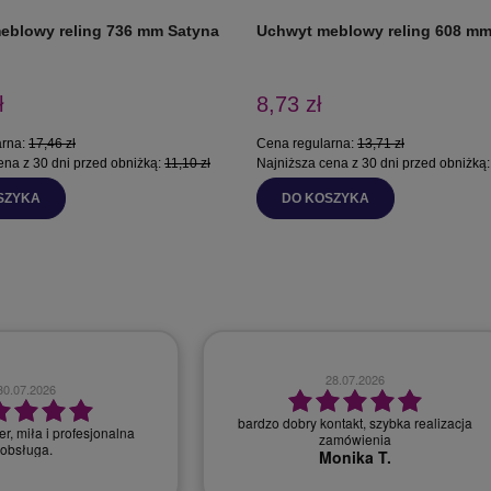
eblowy reling 736 mm Satyna
Uchwyt meblowy reling 608 mm
ł
8,73 zł
arna:
17,46 zł
Cena regularna:
13,71 zł
ena z 30 dni przed obniżką:
11,10 zł
Najniższa cena z 30 dni przed obniżką
SZYKA
DO KOSZYKA
28.07.2026
30.07.2026
bardzo dobry kontakt, szybka realizacja
r, miła i profesjonalna
zamówienia
obsługa.
Monika T.