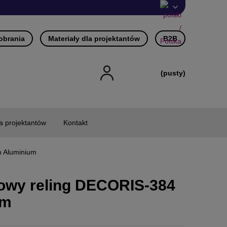
pobrania
Materiały dla projektantów
B2B
(pusty)
la projektantów
Kontakt
 Aluminium
owy reling DECORIS-384
um