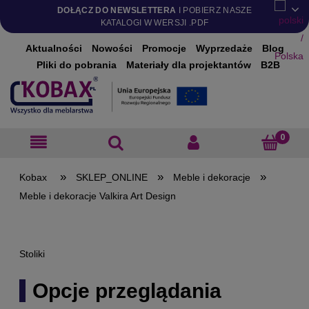
DOŁĄCZ DO NEWSLETTERA
I POBIERZ NASZE
KATALOGI W WERSJI .PDF
Aktualności
Nowości
Promocje
Wyprzedaże
Blog
Pliki do pobrania
Materiały dla projektantów
B2B
»
»
»
SKLEP_ONLINE
Meble i dekoracje
Meble i dekoracje Valkira Art Design
Stoliki
Opcje przeglądania