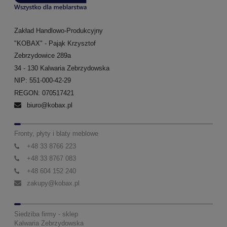
Zakład Handlowo-Produkcyjny
"KOBAX" - Pająk Krzysztof
Zebrzydowice 289a
34 - 130 Kalwaria Zebrzydowska
NIP: 551-000-42-29
REGON: 070517421
biuro@kobax.pl
Fronty, płyty i blaty meblowe
+48 33 8766 223
+48 33 8767 083
+48 604 152 240
zakupy@kobax.pl
Siedziba firmy - sklep
Kalwaria Zebrzydowska