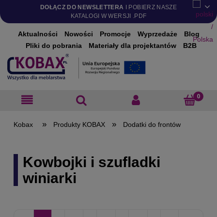
DOŁĄCZ DO NEWSLETTERA
I POBIERZ NASZE
KATALOGI W WERSJI .PDF
Aktualności
Nowości
Promocje
Wyprzedaże
Blog
Pliki do pobrania
Materiały dla projektantów
B2B
»
»
Produkty KOBAX
Dodatki do frontów
Kowbojki i szufladki
winiarki