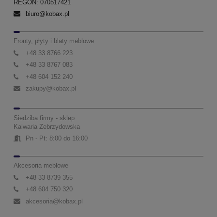
REGON: 070517421
biuro@kobax.pl
Fronty, płyty i blaty meblowe
+48 33 8766 223
+48 33 8767 083
+48 604 152 240
zakupy@kobax.pl
Siedziba firmy - sklep
Kalwaria Zebrzydowska
Pn - Pt: 8:00 do 16:00
Akcesoria meblowe
+48 33 8739 355
+48 604 750 320
akcesoria@kobax.pl