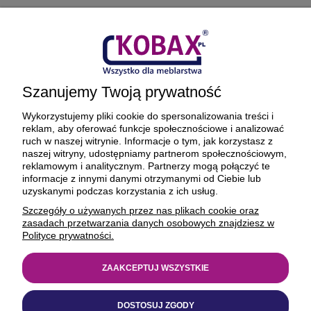
Płatności i dostawa
Ciekawostki
Szanujemy Twoją prywatność
O firmie
Wykorzystujemy pliki cookie do spersonalizowania treści i
reklam, aby oferować funkcje społecznościowe i analizować
ruch w naszej witrynie. Informacje o tym, jak korzystasz z
naszej witryny, udostępniamy partnerom społecznościowym,
reklamowym i analitycznym. Partnerzy mogą połączyć te
BEZPIECZNE PŁATNOŚCI ORAZ DOSTAWA
informacje z innymi danymi otrzymanymi od Ciebie lub
uzyskanymi podczas korzystania z ich usług.
Szczegóły o używanych przez nas plikach cookie oraz
zasadach przetwarzania danych osobowych znajdziesz w
Polityce prywatności.
ZAAKCEPTUJ WSZYSTKIE
© 1977-2025
kobax.pl
DOSTOSUJ ZGODY