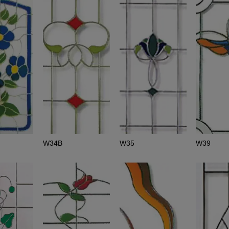
W34B
W35
W39