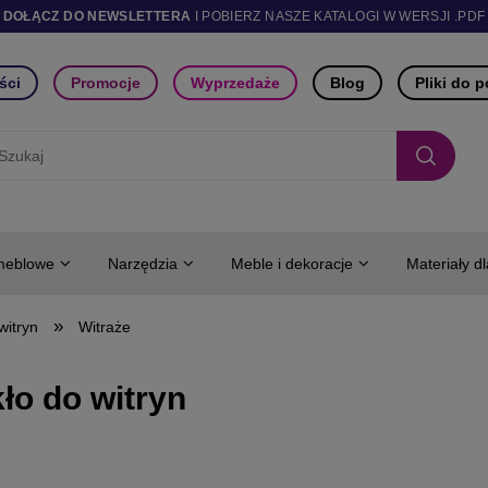
DOŁĄCZ DO NEWSLETTERA
I POBIERZ NASZE KATALOGI W WERSJI .PDF
ści
Promocje
Wyprzedaże
Blog
Pliki do 
meblowe
Narzędzia
Meble i dekoracje
Materiały d
»
witryn
Witraże
ło do witryn