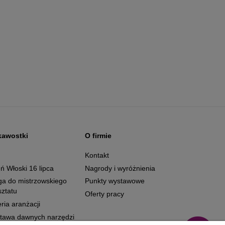
kawostki
O firmie
g
Kontakt
ń Włoski 16 lipca
Nagrody i wyróżnienia
ga do mistrzowskiego
Punkty wystawowe
ztatu
Oferty pracy
ria aranżacji
tawa dawnych narzędzi