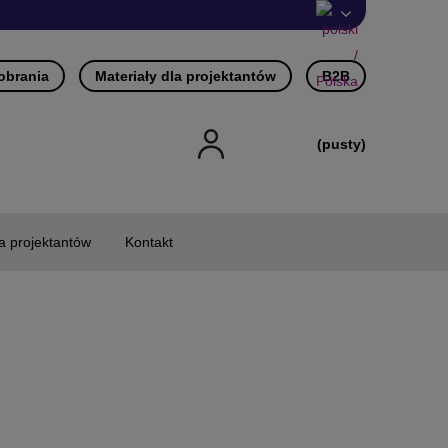
pobrania
Materiały dla projektantów
B2B
(pusty)
la projektantów
Kontakt