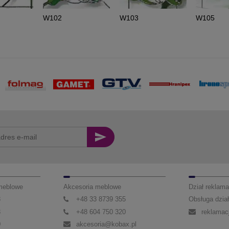
W102
W103
W105
 meblowe
Akcesoria meblowe
Dział reklama
3
+48 33 8739 355
Obsługa dział
3
+48 604 750 320
reklamac
0
akcesoria@kobax.pl