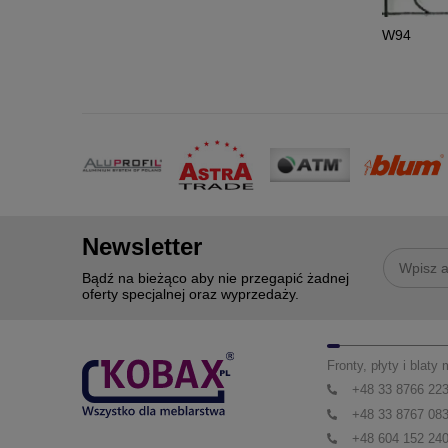
W94
Newsletter
Bądź na bieżąco aby nie przegapić żadnej
oferty specjalnej oraz wyprzedaży.
Fronty, płyty i blaty
+48 33 8766 22
+48 33 8767 08
+48 604 152 24