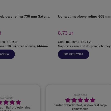
eblowy reling 736 mm Satyna
Uchwyt meblowy reling 608 mm
ł
8,73 zł
arna:
17,46 zł
Cena regularna:
13,71 zł
ena z 30 dni przed obniżką:
11,10 zł
Najniższa cena z 30 dni przed obniżką
SZYKA
DO KOSZYKA
28.07.2026
30.07.2026
bardzo dobry kontakt, szybka realizacja
r, miła i profesjonalna
zamówienia
obsługa.