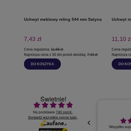
Uchwyt meblowy reling 544 mm Satyna
Uchwyt m
7,43 zł
11,10 z
Cena regularna:
11,68 zł
Cena regul
Najniższa cena z 30 dni przed obniżką:
7,43 zł
Najniższa c
DO KOSZYKA
DO KO
Świetnie!
Ocena średnia 4.9 na 5
Na podstawie
740 opinii
.
Sprawdź wszystkie opinie
30.07.2026
.
tutaj
Wszystko supe
oki