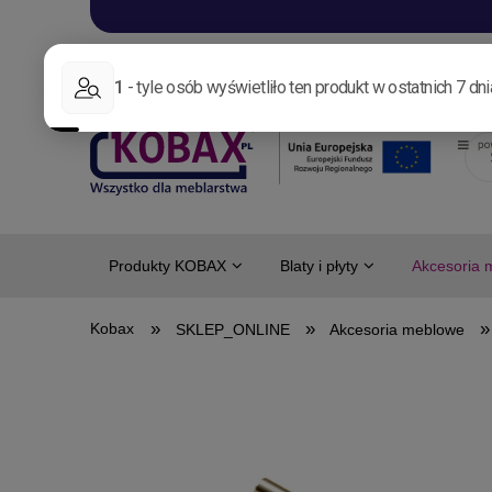
Aktualności
Nowo
Produkty KOBAX
Blaty i płyty
Akcesoria 
»
»
»
SKLEP_ONLINE
Akcesoria meblowe