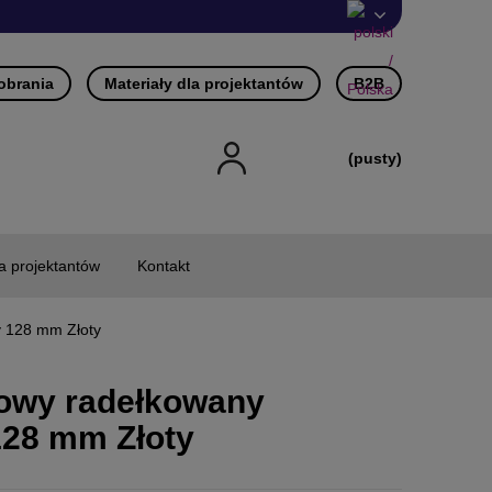
pobrania
Materiały dla projektantów
B2B
(pusty)
la projektantów
Kontakt
y 128 mm Złoty
owy radełkowany
128 mm Złoty