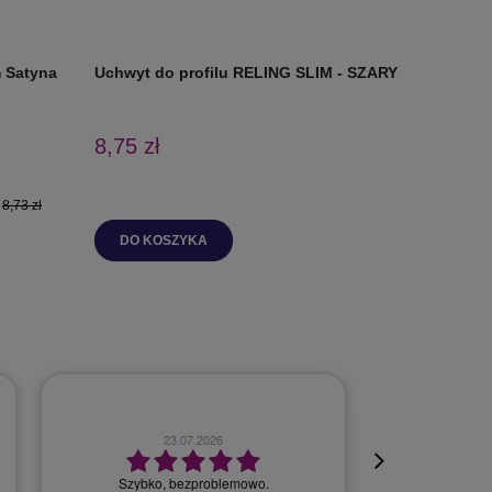
 Satyna
Uchwyt do profilu RELING SLIM - SZARY
Uchwyt d
CZARNY
8,75 zł
8,97 zł
:
8,73 zł
DO KOSZYKA
DO K
23.07.2026
Szybko, bezproblemowo.