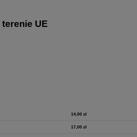
 terenie UE
14,00 zł
era ewentualnych kosztów
17,00 zł