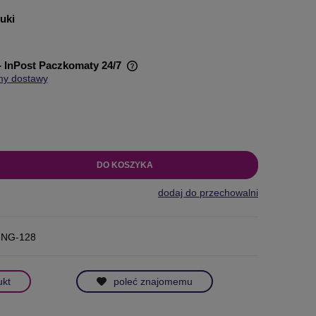
tuki
- InPost Paczkomaty 24/7
my dostawy
wiera ewentualnych kosztów
DO KOSZYKA
dodaj do przechowalni
ING-128
ukt
poleć znajomemu