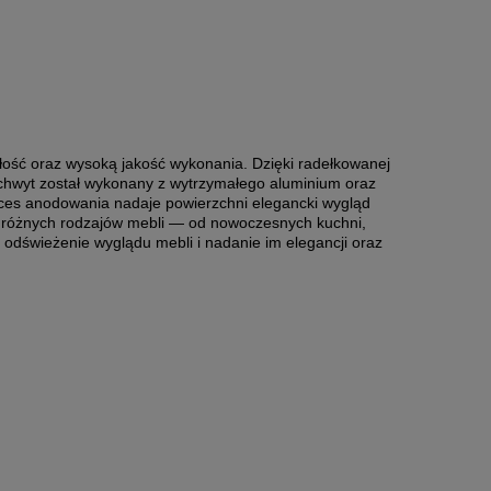
ałość oraz wysoką jakość wykonania. Dzięki radełkowanej
chwyt został wykonany z wytrzymałego aluminium oraz
ces anodowania nadaje powierzchni elegancki wygląd
do różnych rodzajów mebli — od nowoczesnych kuchni,
a odświeżenie wyglądu mebli i nadanie im elegancji oraz