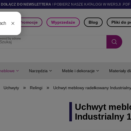
DOŁĄCZ DO NEWSLETTERA
I POBIERZ NASZE KATALOGI W WERSJI .PDF
ści
Promocje
Wyprzedaże
Blog
Pliki do 
meblowe
Narzędzia
Meble i dekoracje
Materiały d
»
»
Uchwyty
Relingi
Uchwyt meblowy radełkowany Industrialn
Uchwyt mebl
Industrialny 