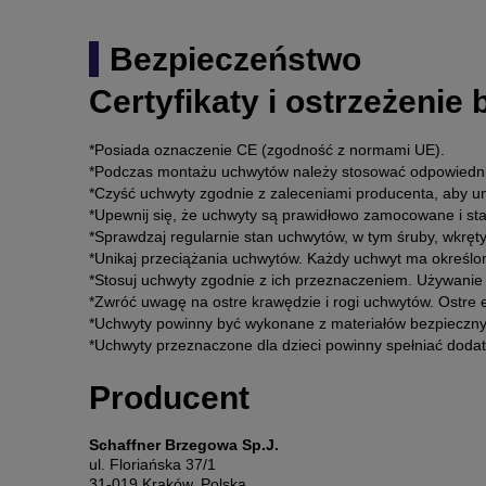
Bezpieczeństwo
Certyfikaty i ostrzeżenie
*Posiada oznaczenie CE (zgodność z normami UE).
*Podczas montażu uchwytów należy stosować odpowiednie
*Czyść uchwyty zgodnie z zaleceniami producenta, aby u
*Upewnij się, że uchwyty są prawidłowo zamocowane i st
*Sprawdzaj regularnie stan uchwytów, w tym śruby, wkręt
*Unikaj przeciążania uchwytów. Każdy uchwyt ma określo
*Stosuj uchwyty zgodnie z ich przeznaczeniem. Używanie
*Zwróć uwagę na ostre krawędzie i rogi uchwytów. Ostre 
*Uchwyty powinny być wykonane z materiałów bezpiecznyc
*Uchwyty przeznaczone dla dzieci powinny spełniać doda
Producent
Schaffner Brzegowa Sp.J.
ul. Floriańska 37/1
31-019 Kraków, Polska