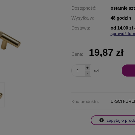
Dostępność:
ostatnie sz
Wysyłka w:
48 godzin
Dostawa:
od 14,00 zł
sprawdź for
Cena nie za
płatności
19,87 zł
Cena:
+
szt.
-
Kod produktu:
U-SCH-URE
zapytaj o prod