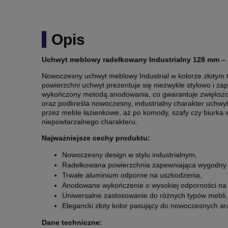
Opis
Uchwyt meblowy radełkowany Industrialny 128 mm – 
Nowoczesny uchwyt meblowy Industrial w kolorze złotym t
powierzchni uchwyt prezentuje się niezwykle stylowo i 
wykończony metodą anodowania, co gwarantuje zwiększon
oraz podkreśla nowoczesny, industrialny charakter uchwy
przez meble łazienkowe, aż po komody, szafy czy biurka w
niepowtarzalnego charakteru.
Najważniejsze cechy produktu:
Nowoczesny design w stylu industrialnym,
Radełkowana powierzchnia zapewniająca wygodny 
Trwałe aluminium odporne na uszkodzenia,
Anodowane wykończenie o wysokiej odporności na 
Uniwersalne zastosowanie do różnych typów mebli,
Elegancki złoty kolor pasujący do nowoczesnych ara
Dane techniczne: