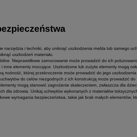
 bezpieczeństwa
 narzędzia i techniki, aby uniknąć uszkodzenia mebla lub samego uc
niknąć uszkodzeń materiału.
abilne. Nieprawidłowe zamocowanie może prowadzić do ich poluzowania
y i inne elementy mocujące. Uszkodzone lub zużyte elementy mogą osła
ną nośność, której przekroczenie może prowadzić do jego uszkodzenia 
 uchwytów do celów niezgodnych z ich konstrukcją może prowadzić do 
elementy mogą stanowić zagrożenie skaleczeniem, zwłaszcza dla dzieci
h dla zdrowia. Unikaj uchwytów wykonanych z materiałów toksycznych 
tkowe wymagania bezpieczeństwa, takie jak brak małych elementów, któ