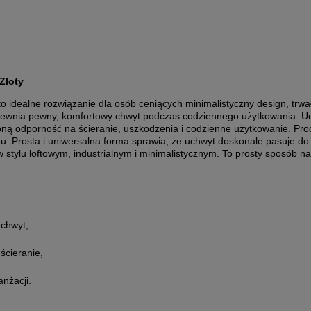
Złoty
o idealne rozwiązanie dla osób ceniących minimalistyczny design, trw
zapewnia pewny, komfortowy chwyt podczas codziennego użytkowania. U
ą odporność na ścieranie, uszkodzenia i codzienne użytkowanie. Pro
tu. Prosta i uniwersalna forma sprawia, że uchwyt doskonale pasuje 
 stylu loftowym, industrialnym i minimalistycznym. To prosty sposób n
chwyt,
ścieranie,
nżacji.