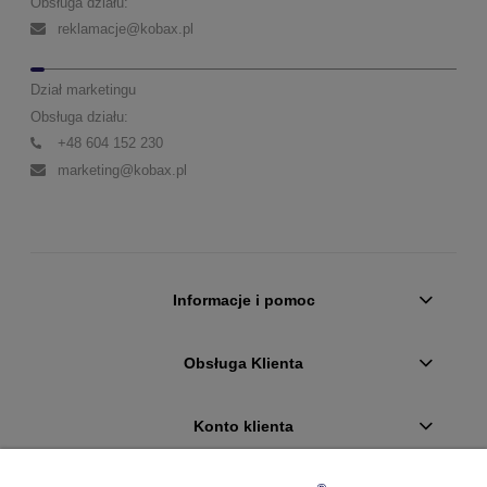
Obsługa działu:
reklamacje@kobax.pl
Dział marketingu
Obsługa działu:
+48 604 152 230
marketing@kobax.pl
Informacje i pomoc
Obsługa Klienta
Konto klienta