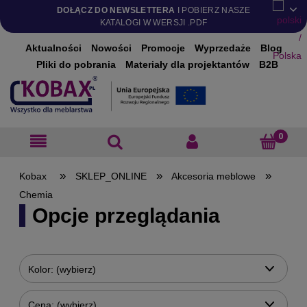
DOŁĄCZ DO NEWSLETTERA
I POBIERZ NASZE
KATALOGI W WERSJI .PDF
Aktualności
Nowości
Promocje
Wyprzedaże
Blog
Pliki do pobrania
Materiały dla projektantów
B2B
»
»
»
SKLEP_ONLINE
Akcesoria meblowe
Chemia
Opcje przeglądania
Kolor: (wybierz)
Cena: (wybierz)