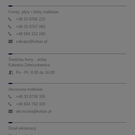
Fronty, płyty i blaty meblowe
+48 33 8766 223
+48 33 8767 083
+48 604 152 240
zakupy@kobax.pl
Siedziba firmy - sklep
Kalwaria Zebrzydowska
Pn - Pt: 8:00 do 16:00
Akcesoria meblowe
+48 33 8739 355
+48 604 750 320
akcesoria@kobax.pl
Dział reklamacji