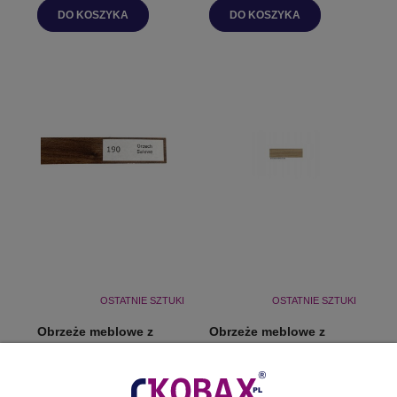
DO KOSZYKA
DO KOSZYKA
OSTATNIE SZTUKI
OSTATNIE SZTUKI
Obrzeże meblowe z
Obrzeże meblowe z
klejem 21mm 190
klejem 21mm 189
ORZECH SALEWE
WIŚNIA HAMILTON
100MB
100MB
55,32 zł
53,39 zł