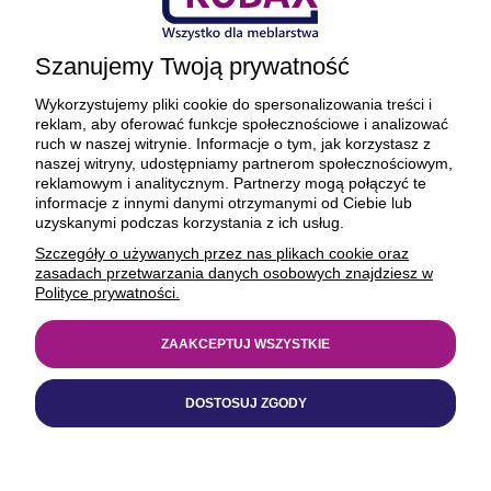
DO KOSZYKA
DO KOSZYKA
Szanujemy Twoją prywatność
Wykorzystujemy pliki cookie do spersonalizowania treści i
reklam, aby oferować funkcje społecznościowe i analizować
ruch w naszej witrynie. Informacje o tym, jak korzystasz z
naszej witryny, udostępniamy partnerom społecznościowym,
reklamowym i analitycznym. Partnerzy mogą połączyć te
informacje z innymi danymi otrzymanymi od Ciebie lub
uzyskanymi podczas korzystania z ich usług.
Szczegóły o używanych przez nas plikach cookie oraz
zasadach przetwarzania danych osobowych znajdziesz w
Polityce prywatności.
ZAAKCEPTUJ WSZYSTKIE
OSTATNIE SZTUKI
OSTATNIE SZTUKI
DOSTOSUJ ZGODY
Obrzeże meblowe z
Obrzeże meblowe z
klejem 21mm 186
klejem 21mm 185 ŚLIWA
LEGNO TABAC 100MB
WALLIS 100MB