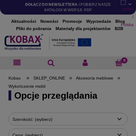
DOŁĄCZ DO NEWSLETTERA
I POBIERZ NASZE
KATALOGI W WERSJI .PDF
Aktualności
Nowości
Promocje
Wyprzedaże
Blog
Pliki do pobrania
Materiały dla projektantów
B2B
»
»
»
SKLEP_ONLINE
Akcesoria meblowe
Wykończenie mebli
Opcje przeglądania
Szerokość: (wybierz)
Cena: (wybierz)