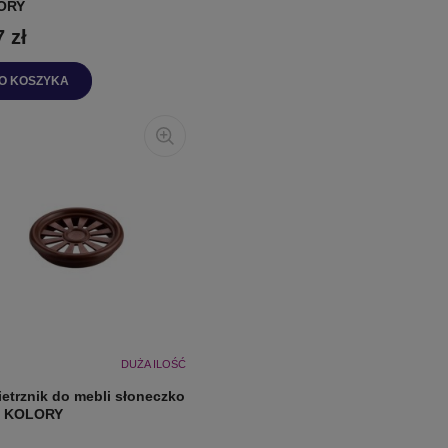
ORY
7 zł
O KOSZYKA
DUŻA ILOŚĆ
etrznik do mebli słoneczko
 - KOLORY