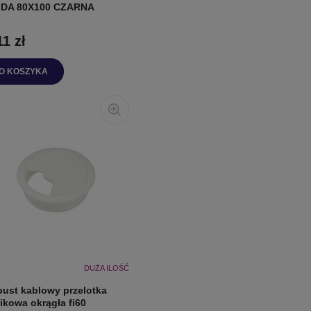
DA 80X100 CZARNA
11 zł
O KOSZYKA
DUŻA ILOŚĆ
pust kablowy przelotka
tikowa okrągła fi60