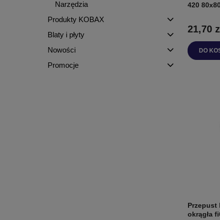
Narzędzia
420 80x8
Produkty KOBAX
21,70 z
Blaty i płyty
Nowości
DO KO
Promocje
Przepust 
okrągła f