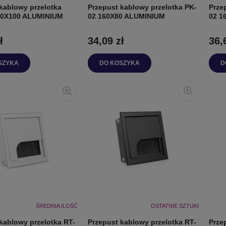
kablowy przelotka
Przepust kablowy przelotka PK-
Prze
80X100 ALUMINIUM
02 160X80 ALUMINIUM
02 1
ł
34,09 zł
36,
SZYKA
DO KOSZYKA
D
ŚREDNIA ILOŚĆ
OSTATNIE SZTUKI
kablowy przelotka RT-
Przepust kablowy przelotka RT-
Prze