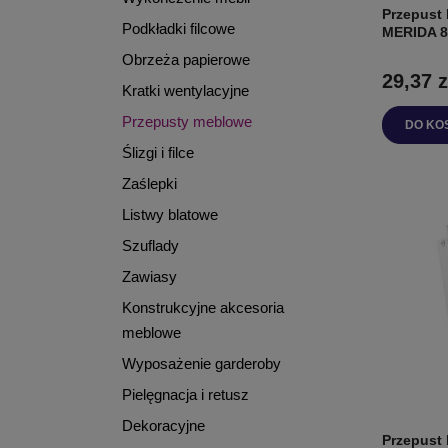
Przepust 
Podkładki filcowe
MERIDA 
Obrzeża papierowe
29,37 z
Kratki wentylacyjne
Przepusty meblowe
DO KO
Ślizgi i filce
Zaślepki
Listwy blatowe
Szuflady
Zawiasy
Konstrukcyjne akcesoria
meblowe
Wyposażenie garderoby
Pielęgnacja i retusz
Dekoracyjne
Przepust 