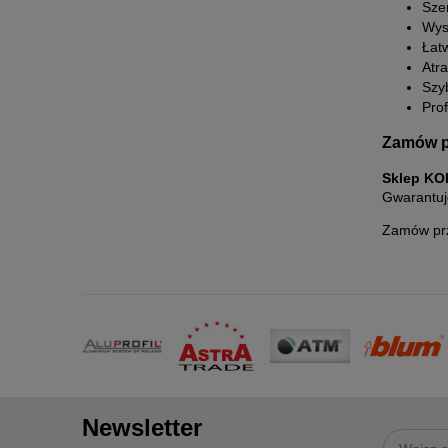
Sze
Wys
Łat
Atr
Szy
Pro
Zamów p
Sklep K
Gwarantuj
Zamów prz
Newsletter