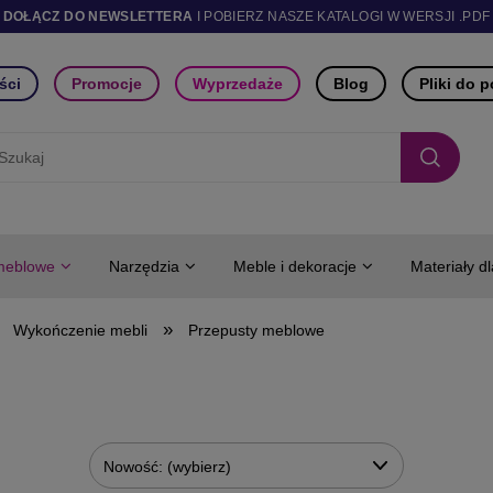
DOŁĄCZ DO NEWSLETTERA
I POBIERZ NASZE KATALOGI W WERSJI .PDF
ści
Promocje
Wyprzedaże
Blog
Pliki do 
meblowe
Narzędzia
Meble i dekoracje
Materiały d
»
Wykończenie mebli
Przepusty meblowe
Nowość: (wybierz)