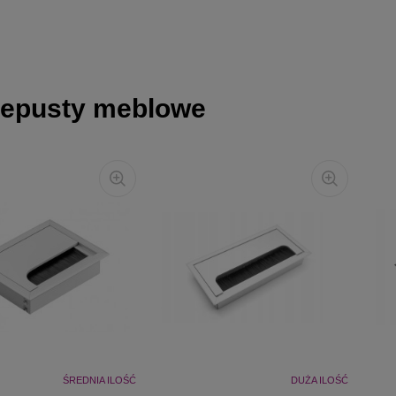
zepusty meblowe
ŚREDNIA ILOŚĆ
DUŻA ILOŚĆ