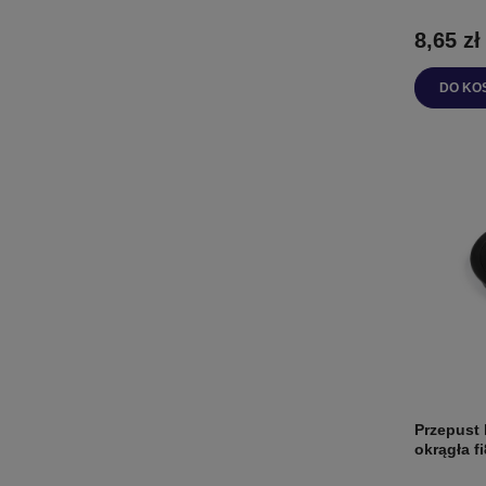
8,65 zł
DO KO
Przepust 
okrągła 