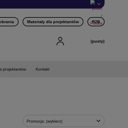
pobrania
Materiały dla projektantów
B2B
(pusty)
la projektantów
Kontakt
Promocja: (wybierz)