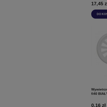
17,45 z
DO KO
Wywietrzn
fi40 BIAŁ
0,16 zł