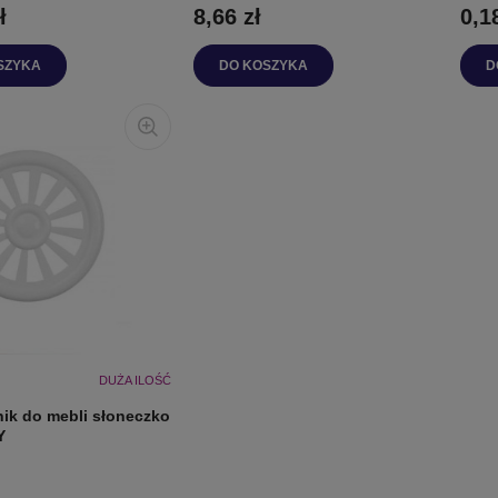
ł
8,66 zł
0,1
SZYKA
DO KOSZYKA
D
DUŻA ILOŚĆ
ik do mebli słoneczko
Y