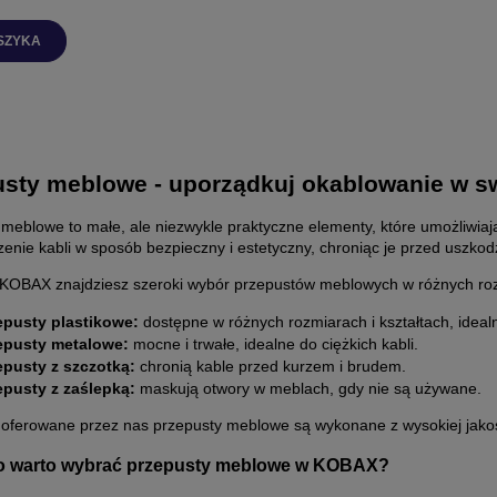
SZYKA
usty meblowe - uporządkuj okablowanie w 
 meblowe to małe, ale niezwykle praktyczne elementy, które umożliwi
enie kabli w sposób bezpieczny i estetyczny, chroniąc je przed uszko
 KOBAX znajdziesz szeroki wybór przepustów meblowych w różnych rozm
epusty plastikowe:
dostępne w różnych rozmiarach i kształtach, ideal
epusty metalowe:
mocne i trwałe, idealne do ciężkich kabli.
epusty z szczotką:
chronią kable przed kurzem i brudem.
epusty z zaślepką:
maskują otwory w meblach, gdy nie są używane.
 oferowane przez nas przepusty meblowe są wykonane z wysokiej jakoś
o warto wybrać przepusty meblowe w
KOBAX
?