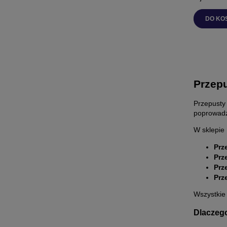
DO KO
Przep
Przepusty
poprowadz
W sklepie
Prz
Prz
Prz
Prz
Wszystkie
Dlaczeg