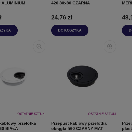
0 ALUMINIUM
420 80x80 CZARNA
MERI
ł
24,76 zł
48,
SZYKA
DO KOSZYKA
D
OSTATNIE SZTUKI
OSTATNIE SZTUKI
kablowy przelotka
Przepust kablowy przelotka
Prze
i60 BIAŁA
okrągła fi60 CZARNY MAT
plas