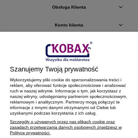
Obsługa Klienta
Konto klienta
Płatności i dostawa
Ciekawostki
Szanujemy Twoją prywatność
O firmie
Wykorzystujemy pliki cookie do spersonalizowania treści i
reklam, aby oferować funkcje społecznościowe i analizować
ruch w naszej witrynie. Informacje o tym, jak korzystasz z
naszej witryny, udostępniamy partnerom społecznościowym,
reklamowym i analitycznym. Partnerzy mogą połączyć te
BEZPIECZNE PŁATNOŚCI ORAZ DOSTAWA
informacje z innymi danymi otrzymanymi od Ciebie lub
uzyskanymi podczas korzystania z ich usług.
Szczegóły o używanych przez nas plikach cookie oraz
zasadach przetwarzania danych osobowych znajdziesz w
Polityce prywatności.