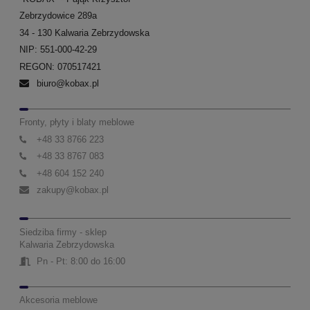
Zebrzydowice 289a
34 - 130 Kalwaria Zebrzydowska
NIP: 551-000-42-29
REGON: 070517421
biuro@kobax.pl
Fronty, płyty i blaty meblowe
+48 33 8766 223
+48 33 8767 083
+48 604 152 240
zakupy@kobax.pl
Siedziba firmy - sklep
Kalwaria Zebrzydowska
Pn - Pt: 8:00 do 16:00
Akcesoria meblowe