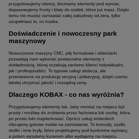
przygotowujemy otwory, docinamy elementy pod wymiar,
dopasowujemy fronty i blaty do szafek, które już masz. Dzięki
temu nie musisz zamawiać całej zabudowy od zera, tylko
uzupełniasz to, co trzeba.
Doświadczenie i nowoczesny park
maszynowy
Nowoczesne maszyny CNC, piły formatowe i okleiniarki
pozwalają nam wykonać powtarzalne elementy z
dokładnością, której oczekują zarówno klienci indywidualni,
jak i profesjonaliści. To typowe usługi stolarza, ale
przeniesione na produkcję seryjną i półseryjną, dzięki czemu
łatwiej utrzymać jakość i rozsądną cenę.
Dlaczego KOBAX - co nas wyróżnia?
Przygotowujemy elementy tak, żeby montaż na miejscu był
prosty i możliwy do zrobienia przez fachowca lub osobę, która
po prostu lubi majsterkować. Oprócz usług stolarskich
oferujemy gotowe meble na zamówienie. To komody, szafki,
stoliki i inne bryły, które projektujemy pod konkretne wymiary,
a potem wysyłamy kurierem albo wydajemy na miejscu.