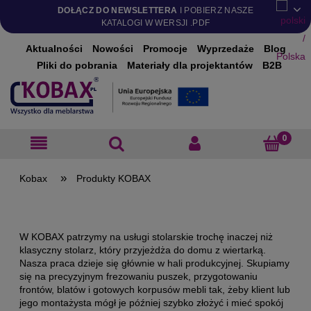
DOŁĄCZ DO NEWSLETTERA
I POBIERZ NASZE
KATALOGI W WERSJI .PDF
Aktualności
Nowości
Promocje
Wyprzedaże
Blog
Pliki do pobrania
Materiały dla projektantów
B2B
»
Produkty KOBAX
W KOBAX patrzymy na usługi stolarskie trochę inaczej niż
klasyczny stolarz, który przyjeżdża do domu z wiertarką.
Nasza praca dzieje się głównie w hali produkcyjnej. Skupiamy
się na precyzyjnym frezowaniu puszek, przygotowaniu
frontów, blatów i gotowych korpusów mebli tak, żeby klient lub
jego montażysta mógł je później szybko złożyć i mieć spokój