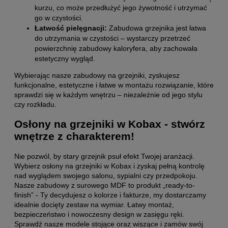
kurzu, co może przedłużyć jego żywotność i utrzymać
go w czystości.
Łatwość pielęgnacji:
Zabudowa grzejnika jest łatwa
do utrzymania w czystości – wystarczy przetrzeć
powierzchnię zabudowy kaloryfera, aby zachowała
estetyczny wygląd.
Wybierając nasze zabudowy na grzejniki, zyskujesz
funkcjonalne, estetyczne i łatwe w montażu rozwiązanie, które
sprawdzi się w każdym wnętrzu – niezależnie od jego stylu
czy rozkładu.
Osłony na grzejniki w Kobax - stwórz
wnętrze z charakterem!
Nie pozwól, by stary grzejnik psuł efekt Twojej aranżacji.
Wybierz osłony na grzejniki w Kobax i zyskaj pełną kontrolę
nad wyglądem swojego salonu, sypialni czy przedpokoju.
Nasze zabudowy z surowego MDF to produkt „ready-to-
finish” - Ty decydujesz o kolorze i fakturze, my dostarczamy
idealnie docięty zestaw na wymiar. Łatwy montaż,
bezpieczeństwo i nowoczesny design w zasięgu ręki.
Sprawdź nasze modele stojące oraz wiszące i zamów swój