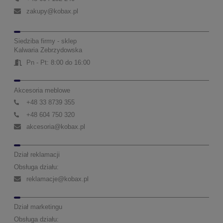
zakupy@kobax.pl
Siedziba firmy - sklep
Kalwaria Zebrzydowska
Pn - Pt: 8:00 do 16:00
Akcesoria meblowe
+48 33 8739 355
+48 604 750 320
akcesoria@kobax.pl
Dział reklamacji
Obsługa działu:
reklamacje@kobax.pl
Dział marketingu
Obsługa działu: