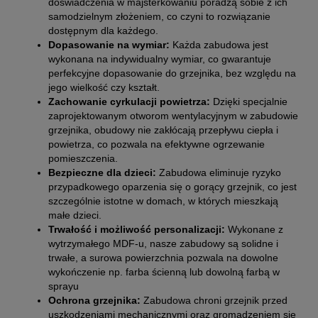
doświadczenia w majsterkowaniu poradzą sobie z ich
samodzielnym złożeniem, co czyni to rozwiązanie
dostępnym dla każdego.
Dopasowanie na wymiar:
Każda zabudowa jest
wykonana na indywidualny wymiar, co gwarantuje
perfekcyjne dopasowanie do grzejnika, bez względu na
jego wielkość czy kształt.
Zachowanie cyrkulacji powietrza:
Dzięki specjalnie
zaprojektowanym otworom wentylacyjnym w zabudowie
grzejnika, obudowy nie zakłócają przepływu ciepła i
powietrza, co pozwala na efektywne ogrzewanie
pomieszczenia.
Bezpieczne dla dzieci:
Zabudowa eliminuje ryzyko
przypadkowego oparzenia się o gorący grzejnik, co jest
szczególnie istotne w domach, w których mieszkają
małe dzieci.
Trwałość i możliwość personalizacji:
Wykonane z
wytrzymałego MDF-u, nasze zabudowy są solidne i
trwałe, a surowa powierzchnia pozwala na dowolne
wykończenie np. farba ścienną lub dowolną farbą w
sprayu
Ochrona grzejnika:
Zabudowa chroni grzejnik przed
uszkodzeniami mechanicznymi oraz gromadzeniem się