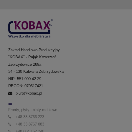
Zakład Handlowo-Produkcyjny
"KOBAX" - Pająk Krzysztof
Zebrzydowice 289a
34 - 130 Kalwaria Zebrzydowska
NIP: 551-000-42-29
REGON: 070517421
biuro@kobax.pl
Fronty, płyty i blaty meblowe
+48 33 8766 223
+48 33 8767 083
+48 604 152 240