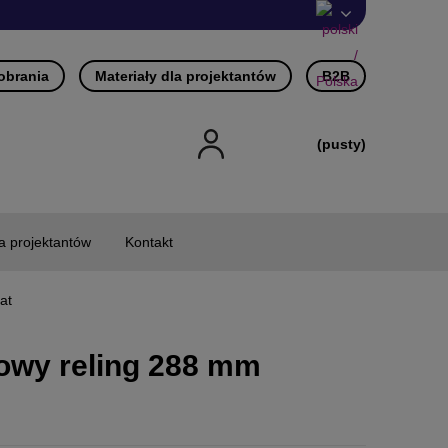
pobrania
Materiały dla projektantów
B2B
(pusty)
la projektantów
Kontakt
at
owy reling 288 mm