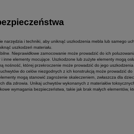
 bezpieczeństwa
 narzędzia i techniki, aby uniknąć uszkodzenia mebla lub samego uc
niknąć uszkodzeń materiału.
abilne. Nieprawidłowe zamocowanie może prowadzić do ich poluzowania
y i inne elementy mocujące. Uszkodzone lub zużyte elementy mogą osła
ną nośność, której przekroczenie może prowadzić do jego uszkodzenia 
 uchwytów do celów niezgodnych z ich konstrukcją może prowadzić do 
elementy mogą stanowić zagrożenie skaleczeniem, zwłaszcza dla dzieci
h dla zdrowia. Unikaj uchwytów wykonanych z materiałów toksycznych 
tkowe wymagania bezpieczeństwa, takie jak brak małych elementów, któ