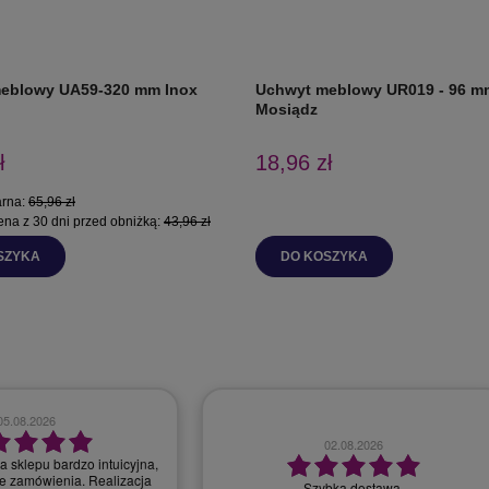
eblowy UA59-320 mm Inox
Uchwyt meblowy UR019 - 96 m
Mosiądz
ł
18,96 zł
arna:
65,96 zł
ena z 30 dni przed obniżką:
43,96 zł
SZYKA
DO KOSZYKA
28.07.2026
30.07.2026
bardzo dobry kontakt, szybka realizacja