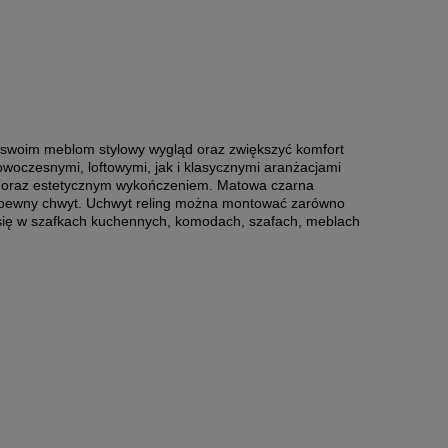
 swoim meblom stylowy wygląd oraz zwiększyć komfort
woczesnymi, loftowymi, jak i klasycznymi aranżacjami
ie oraz estetycznym wykończeniem. Matowa czarna
 i pewny chwyt. Uchwyt reling można montować zarówno
 się w szafkach kuchennych, komodach, szafach, meblach