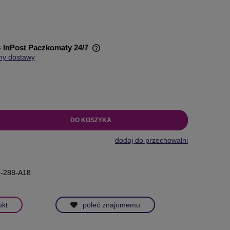
- InPost Paczkomaty 24/7
my dostawy
wiera ewentualnych kosztów
DO KOSZYKA
dodaj do przechowalni
-288-A18
ukt
poleć znajomemu