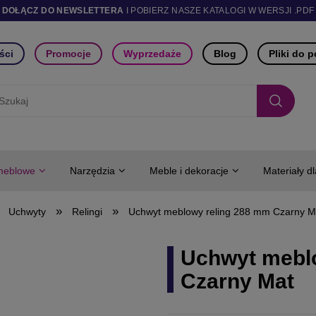
DOŁĄCZ DO NEWSLETTERA
I POBIERZ NASZE KATALOGI W WERSJI .PDF
ści
Promocje
Wyprzedaże
Blog
Pliki do 
meblowe
Narzędzia
Meble i dekoracje
Materiały d
»
»
Uchwyty
Relingi
Uchwyt meblowy reling 288 mm Czarny M
Uchwyt mebl
Czarny Mat