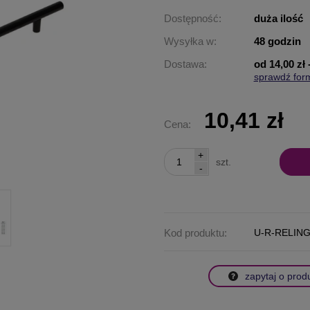
Dostępność:
duża ilość
Wysyłka w:
48 godzin
Dostawa:
od 14,00 zł
sprawdź for
Cena nie za
płatności
10,41 zł
Cena:
+
szt.
-
Kod produktu:
U-R-RELING
zapytaj o prod