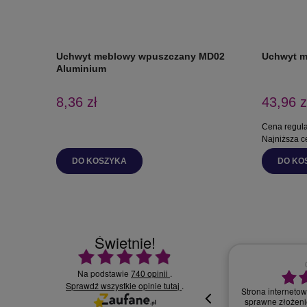
Uchwyt meblowy wpuszczany MD02
Uchwyt m
Aluminium
8,36 zł
43,96 z
Cena regul
Najniższa c
DO KOSZYKA
DO KO
Świetnie!
Ocena średnia 4.9 na 5
Na podstawie
740 opinii
.
Sprawdź wszystkie opinie
30.07.2026
.
tutaj