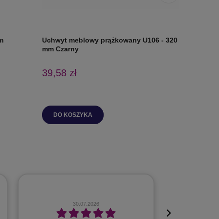
m
Uchwyt meblowy prążkowany U106 - 320
Uchwyt 
mm Czarny
39,58 zł
15,22 z
DO KOSZYKA
DO K
23.07.2026