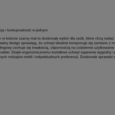
cja i funkcjonalność w jednym.
 kolorze czarny mat to doskonały wybór dla osób, które chcą nadać
salny design sprawiają, że uchwyt idealnie komponuje się zarówno z no
elingowy cechuje się trwałością, odpornością na codzienne użytkowan
harakter. Dzięki ergonomicznemu kształtowi uchwyt zapewnia wygodny
nych rodzajów mebli i indywidualnych preferencji. Doskonale sprawdzi