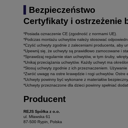
Bezpieczeństwo
Certyfikaty i ostrzeżenie
*Posiada oznaczenie CE (zgodność z normami UE).
*Podczas montażu uchwytów należy stosować odpowiednie
*Czyść uchwyty zgodnie z zaleceniami producenta, aby u
*Upewnij się, że uchwyty są prawidłowo zamocowane i st
*Sprawdzaj regularnie stan uchwytów, w tym śruby, wkręt
*Unikaj przeciążania uchwytów. Każdy uchwyt ma określo
*Stosuj uchwyty zgodnie z ich przeznaczeniem. Używanie
*Zwróć uwagę na ostre krawędzie i rogi uchwytów. Ostre 
*Uchwyty powinny być wykonane z materiałów bezpiecznyc
*Uchwyty przeznaczone dla dzieci powinny spełniać doda
Producent
REJS Spółka z o.o.
ul. Mławska 61
87-500 Rypin, Polska