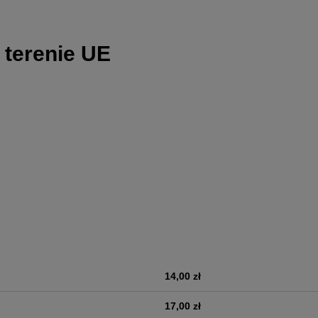
 terenie UE
14,00 zł
era ewentualnych kosztów
17,00 zł