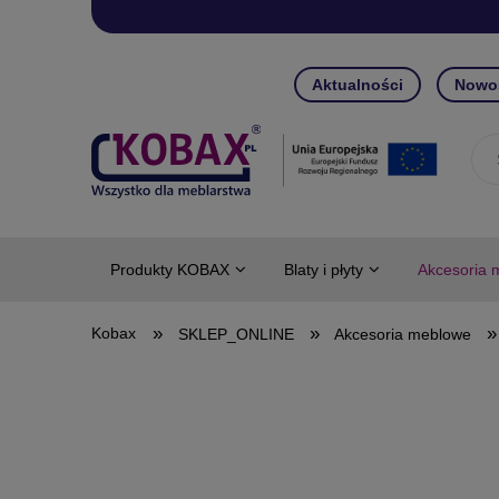
Aktualności
Nowo
Produkty KOBAX
Blaty i płyty
Akcesoria 
»
»
»
SKLEP_ONLINE
Akcesoria meblowe