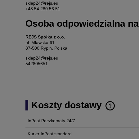
sklep24@rejs.eu
+48 54 280 56 51
Osoba odpowiedzialna na
REJS Spółka z o.o.
ul. Mławska 61
87-500 Rypin, Polska
sklep24@rejs.eu
542805651
Koszty dostawy
InPost Paczkomaty 24/7
Cena nie zawi
płatności
Kurier InPost standard