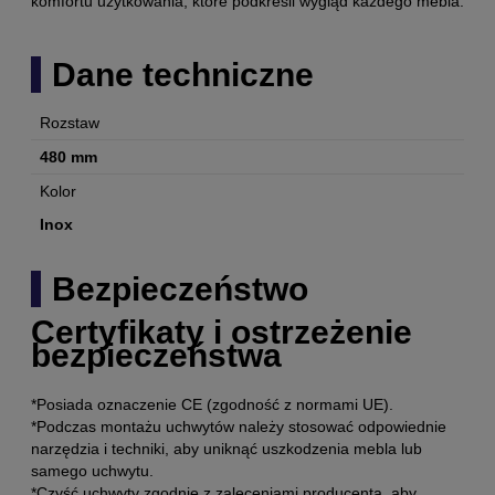
komfortu użytkowania, które podkreśli wygląd każdego mebla.
Dane techniczne
Rozstaw
480 mm
Kolor
Inox
Bezpieczeństwo
Certyfikaty i ostrzeżenie
bezpieczeństwa
*Posiada oznaczenie CE (zgodność z normami UE).
*Podczas montażu uchwytów należy stosować odpowiednie
narzędzia i techniki, aby uniknąć uszkodzenia mebla lub
samego uchwytu.
*Czyść uchwyty zgodnie z zaleceniami producenta, aby