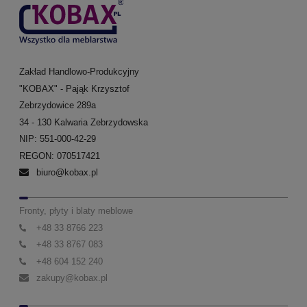
Zakład Handlowo-Produkcyjny
"KOBAX" - Pająk Krzysztof
Zebrzydowice 289a
34 - 130 Kalwaria Zebrzydowska
NIP: 551-000-42-29
REGON: 070517421
biuro@kobax.pl
Fronty, płyty i blaty meblowe
+48 33 8766 223
+48 33 8767 083
+48 604 152 240
zakupy@kobax.pl