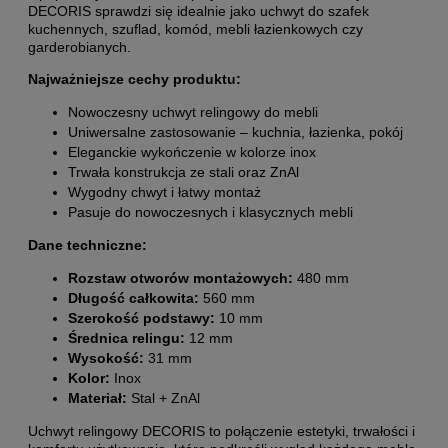
DECORIS sprawdzi się idealnie jako uchwyt do szafek
kuchennych, szuflad, komód, mebli łazienkowych czy
garderobianych.
Najważniejsze cechy produktu:
Nowoczesny uchwyt relingowy do mebli
Uniwersalne zastosowanie – kuchnia, łazienka, pokój
Eleganckie wykończenie w kolorze inox
Trwała konstrukcja ze stali oraz ZnAl
Wygodny chwyt i łatwy montaż
Pasuje do nowoczesnych i klasycznych mebli
Dane techniczne:
Rozstaw otworów montażowych:
480 mm
Długość całkowita:
560 mm
Szerokość podstawy:
10 mm
Średnica relingu:
12 mm
Wysokość:
31 mm
Kolor:
Inox
Materiał:
Stal + ZnAl
Uchwyt relingowy DECORIS to połączenie estetyki, trwałości i