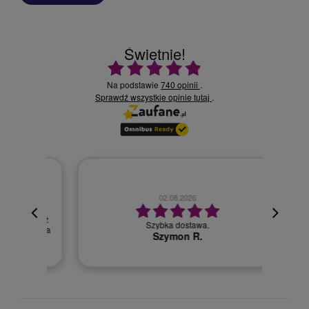
Świetnie!
Ocena średnia 4.9 na 5
Na podstawie
740 opinii
.
Sprawdź wszystkie opinie
.
tutaj
02.08.2026
cyjna,
cja też
Szybka dostawa.
 kuriera
Szymon R.