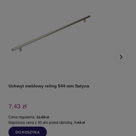
Uchwyt meblowy reling 544 mm Satyna
U
7,43 zł
Cena regularna:
11,68 zł
C
Najniższa cena z 30 dni przed obniżką:
7,43 zł
N
DO KOSZYKA