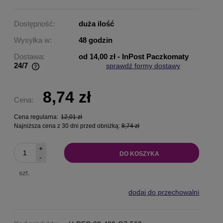
Dostępność:
duża ilość
Wysyłka w:
48 godzin
Dostawa:
od 14,00 zł
- InPost Paczkomaty
24/7
sprawdź formy dostawy
Cena nie zawiera ewentualnych kosztów płatności
8,74 zł
Cena:
Cena regularna:
12,01 zł
Najniższa cena z 30 dni przed obniżką:
8,74 zł
+
DO KOSZYKA
-
szt.
dodaj do przechowalni