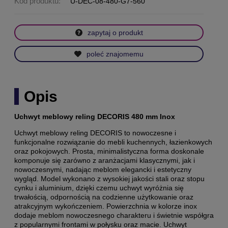
Kod produktu:
U-DEC-08-480-G7-560
zapytaj o produkt
poleć znajomemu
Opis
Uchwyt meblowy reling DECORIS 480 mm Inox
Uchwyt meblowy reling DECORIS to nowoczesne i
funkcjonalne rozwiązanie do mebli kuchennych, łazienkowych
oraz pokojowych. Prosta, minimalistyczna forma doskonale
komponuje się zarówno z aranżacjami klasycznymi, jak i
nowoczesnymi, nadając meblom elegancki i estetyczny
wygląd. Model wykonano z wysokiej jakości stali oraz stopu
cynku i aluminium, dzięki czemu uchwyt wyróżnia się
trwałością, odpornością na codzienne użytkowanie oraz
atrakcyjnym wykończeniem. Powierzchnia w kolorze inox
dodaje meblom nowoczesnego charakteru i świetnie współgra
z popularnymi frontami w połysku oraz macie. Uchwyt