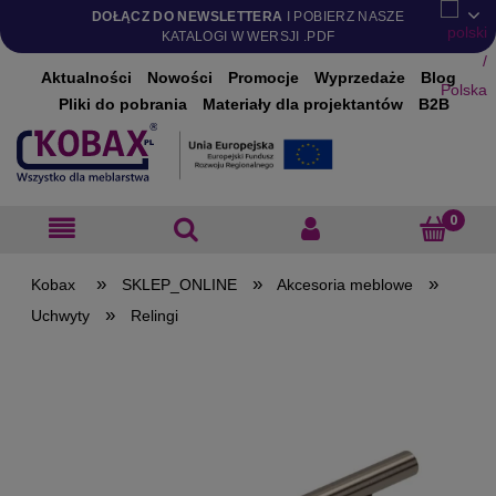
DOŁĄCZ DO NEWSLETTERA
I POBIERZ NASZE
KATALOGI W WERSJI .PDF
Aktualności
Nowości
Promocje
Wyprzedaże
Blog
Pliki do pobrania
Materiały dla projektantów
B2B
»
»
»
SKLEP_ONLINE
Akcesoria meblowe
»
Uchwyty
Relingi