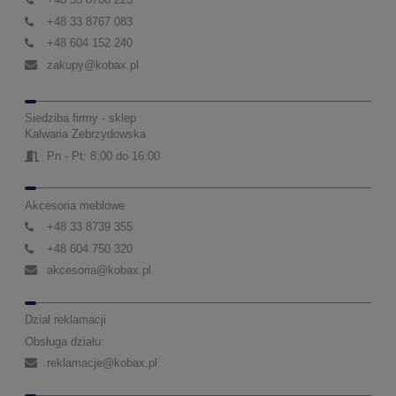
+48 33 8767 083
+48 604 152 240
zakupy@kobax.pl
Siedziba firmy - sklep
Kalwaria Zebrzydowska
Pn - Pt: 8:00 do 16:00
Akcesoria meblowe
+48 33 8739 355
+48 604 750 320
akcesoria@kobax.pl
Dział reklamacji
Obsługa działu:
reklamacje@kobax.pl