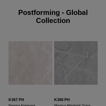
Postforming - Global
Collection
K367 PH
K368 PH
Navona Kremowa
Marmur Atlantycki Szary