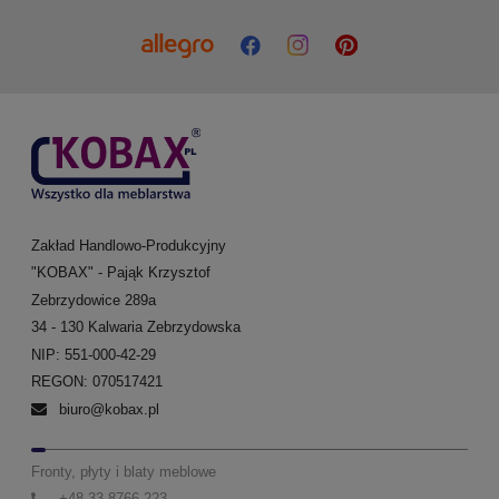
Zakład Handlowo-Produkcyjny
"KOBAX" - Pająk Krzysztof
Zebrzydowice 289a
34 - 130 Kalwaria Zebrzydowska
NIP: 551-000-42-29
REGON: 070517421
biuro@kobax.pl
Fronty, płyty i blaty meblowe
+48 33 8766 223