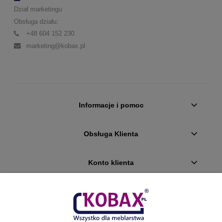
Dział marketingu
Obsługa działu:
+48 604 152 230
marketing@kobax.pl
Informacje i pomoc
Obsługa Klienta
Konto klienta
Płatności i dostawa
Ciekawostki