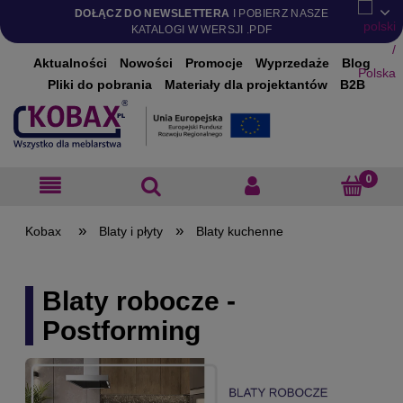
DOŁĄCZ DO NEWSLETTERA
I POBIERZ NASZE
KATALOGI W WERSJI .PDF
Aktualności
Nowości
Promocje
Wyprzedaże
Blog
Pliki do pobrania
Materiały dla projektantów
B2B
»
»
Blaty i płyty
Blaty kuchenne
Blaty robocze -
Postforming