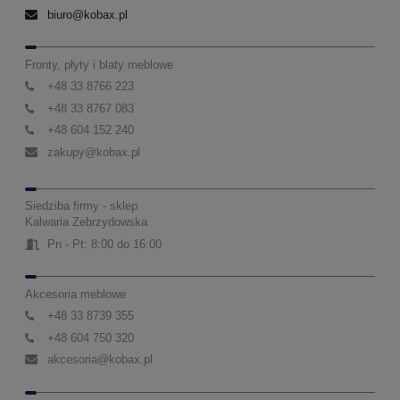
biuro@kobax.pl
Fronty, płyty i blaty meblowe
+48 33 8766 223
+48 33 8767 083
+48 604 152 240
zakupy@kobax.pl
Siedziba firmy - sklep
Kalwaria Zebrzydowska
Pn - Pt: 8:00 do 16:00
Akcesoria meblowe
+48 33 8739 355
+48 604 750 320
akcesoria@kobax.pl