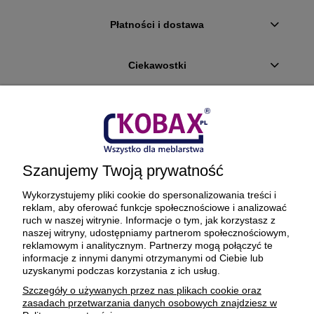
Płatności i dostawa
Ciekawostki
O firmie
BEZPIECZNE PŁATNOŚCI ORAZ DOSTAWA
Szanujemy Twoją prywatność
Wykorzystujemy pliki cookie do spersonalizowania treści i
reklam, aby oferować funkcje społecznościowe i analizować
ruch w naszej witrynie. Informacje o tym, jak korzystasz z
naszej witryny, udostępniamy partnerom społecznościowym,
reklamowym i analitycznym. Partnerzy mogą połączyć te
informacje z innymi danymi otrzymanymi od Ciebie lub
uzyskanymi podczas korzystania z ich usług.
© 1977-2025
kobax.pl
Szczegóły o używanych przez nas plikach cookie oraz
zasadach przetwarzania danych osobowych znajdziesz w
Realizacja
https://xeniadesign.pl/
| Sklep
Shoper Premium