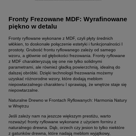
Fronty Frezowane MDF: Wyrafinowane
piękno w detalu
Fronty ryflowane wykonane z MDF, czyli płyty średnich
włókien, to doskonałe połączenie estetyki i funkcjonalności I
prostoty. Grubość frontu ryflowanego zależy od samego
wzoru, a głównie od głębokości frezowania. Fronty ryflowane
z MDF charakteryzują się one nie tylko solidnymi
parametrami, ale również gładką powierzchnią, idealną do
dalszej obróbki. Dzięki technologii frezowania możemy
uzyskać różnorodne wzory, które dodają meblom
niepowtarzalnego charakteru I sprawiają, że wnętrze staje się
niepowtarzalne.
Naturalne Drewno w Frontach Ryflowanych: Harmonia Natury
w Wnętrzu
Jeśli zależy nam na jeszcze większym prestiżu, warto
rozważyć fronty ryflowane wykonane z użyciem forniru z
naturalnego drewna. Dąb, orzech czy jesion to tylko niektóre
z gatunków drewna, które nadają meblom wyjątkowy,