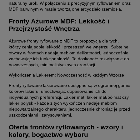
naturalny urok. W połączeniu z precyzyjnym ryflowaniem oraz
MDF barwinym w masie tworzą one arcydzieło rzemiosła.
Fronty Ażurowe MDF: Lekkość i
Przejrzystość Wnętrza
Ażurowe fronty ryflowane z MDF to propozycja dla tych,
którzy cenią sobie lekkość i przestrzeń we wnętrzu. Subtelne
otwory w frontach nadają meblom delikatności, jednocześnie
zachowując ich funkcjonalność. To doskonałe rozwiązanie do
nowoczesnych, minimalistycznych aranżacji.
Wykończenia Lakierem: Nowoczesność w każdym Wzorze
Fronty ryflowane lakierowane dostępne są w ogromnej gamie
kolorów lakieru, umożliwiając dopasowanie ich do
indywidualnych preferencji. Lakier mat, lakier mat/półmat czy
lakier połysk - każde z tych wykończeń nadaje meblom
niepowtarzalnego charakteru, jednocześnie chroniąc je przed
uszkodzeniami i zarysowaniami.
Oferta frontów ryflowanych - wzory i
kolory, bogactwo wyboru