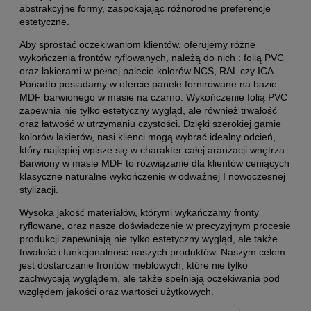
abstrakcyjne formy, zaspokajając różnorodne preferencje
estetyczne.
Aby sprostać oczekiwaniom klientów, oferujemy różne
wykończenia frontów ryflowanych, należą do nich : folią PVC
oraz lakierami w pełnej palecie kolorów NCS, RAL czy ICA.
Ponadto posiadamy w ofercie panele fornirowane na bazie
MDF barwionego w masie na czarno. Wykończenie folią PVC
zapewnia nie tylko estetyczny wygląd, ale również trwałość
oraz łatwość w utrzymaniu czystości. Dzięki szerokiej gamie
kolorów lakierów, nasi klienci mogą wybrać idealny odcień,
który najlepiej wpisze się w charakter całej aranżacji wnętrza.
Barwiony w masie MDF to rozwiązanie dla klientów ceniących
klasyczne naturalne wykończenie w odważnej I nowoczesnej
stylizacji.
Wysoka jakość materiałów, którymi wykańczamy fronty
ryflowane, oraz nasze doświadczenie w precyzyjnym procesie
produkcji zapewniają nie tylko estetyczny wygląd, ale także
trwałość i funkcjonalność naszych produktów. Naszym celem
jest dostarczanie frontów meblowych, które nie tylko
zachwycają wyglądem, ale także spełniają oczekiwania pod
względem jakości oraz wartości użytkowych.