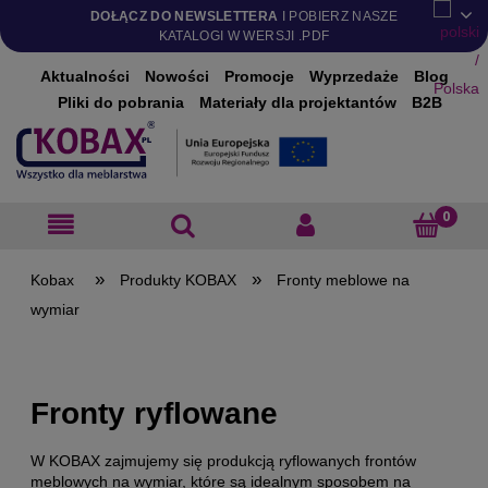
DOŁĄCZ DO NEWSLETTERA
I POBIERZ NASZE
KATALOGI W WERSJI .PDF
Aktualności
Nowości
Promocje
Wyprzedaże
Blog
Pliki do pobrania
Materiały dla projektantów
B2B
»
»
Produkty KOBAX
Fronty meblowe na
wymiar
Fronty ryflowane
W KOBAX zajmujemy się produkcją ryflowanych frontów
meblowych na wymiar, które są idealnym sposobem na