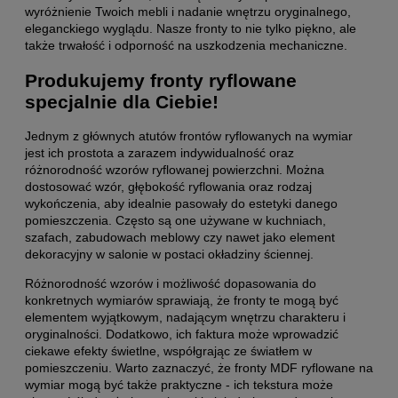
wyróżnienie Twoich mebli i nadanie wnętrzu oryginalnego,
eleganckiego wyglądu. Nasze fronty to nie tylko piękno, ale
także trwałość i odporność na uszkodzenia mechaniczne.
Produkujemy fronty ryflowane
specjalnie dla Ciebie!
Jednym z g
ł
ównych atutów f
rontów ryflowanych
na wymiar
jest ich prostota a zarazem indywidualno
ść oraz
różnorodność wzorów
ryflowanej
powierzchni
. Mo
żna
dostosować wz
ór,
g
łębokość ryflowania
oraz rodzaj
wykończenia, aby idealnie pasowały do estetyki danego
pomieszczenia. Często są one używane w
kuchniach
,
szafach, zabudowach meblowy czy nawet jako
element
dekoracyjny w salonie
w postaci okładziny ściennej.
Różnorodność wzorów i możliwość dopasowania do
konkretnych wymiarów sprawiają, że fronty te mogą być
elementem wyjątkowym, nadającym wnętrzu charakteru i
oryginalności. Dodatkowo, ich faktura może wprowadzić
ciekawe efekty świetlne, współgrając ze światłem w
pomieszczeniu. Warto zaznaczyć, że fronty MDF ryflowane na
wymiar mogą być także praktyczne - ich tekstura może