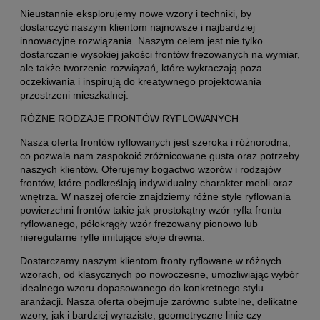
Nieustannie eksplorujemy nowe wzory i techniki, by
dostarczyć naszym klientom najnowsze i najbardziej
innowacyjne rozwiązania. Naszym celem jest nie tylko
dostarczanie wysokiej jakości frontów frezowanych na wymiar,
ale także tworzenie rozwiązań, które wykraczają poza
oczekiwania i inspirują do kreatywnego projektowania
przestrzeni mieszkalnej.
RÓŻNE RODZAJE FRONTÓW RYFLOWANYCH
Nasza oferta frontów ryflowanych jest szeroka i różnorodna,
co pozwala nam zaspokoić zróżnicowane gusta oraz potrzeby
naszych klientów. Oferujemy bogactwo wzorów i rodzajów
frontów, które podkreślają indywidualny charakter mebli oraz
wnętrza. W naszej ofercie znajdziemy różne style ryflowania
powierzchni frontów takie jak prostokątny wzór ryfla frontu
ryflowanego, półokrągły wzór frezowany pionowo lub
nieregularne ryfle imitujące słoje drewna.
Dostarczamy naszym klientom fronty ryflowane w różnych
wzorach, od klasycznych po nowoczesne, umożliwiając wybór
idealnego wzoru dopasowanego do konkretnego stylu
aranżacji. Nasza oferta obejmuje zarówno subtelne, delikatne
wzory, jak i bardziej wyraziste, geometryczne linie czy