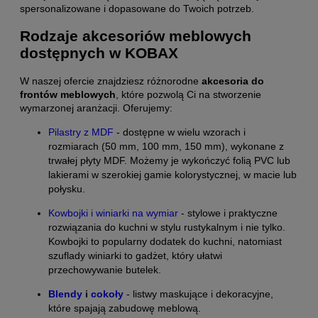
spersonalizowane i dopasowane do Twoich potrzeb.
Rodzaje akcesoriów meblowych
dostępnych w KOBAX
W naszej ofercie znajdziesz różnorodne
akcesoria do
frontów meblowych
, które pozwolą Ci na stworzenie
wymarzonej aranżacji. Oferujemy:
Pilastry z MDF
- dostępne w wielu wzorach i
rozmiarach (50 mm, 100 mm, 150 mm), wykonane z
trwałej płyty MDF. Możemy je wykończyć folią PVC lub
lakierami w szerokiej gamie kolorystycznej, w macie lub
połysku.
Kowbojki i winiarki na wymiar
- stylowe i praktyczne
rozwiązania do kuchni w stylu rustykalnym i nie tylko.
Kowbojki to popularny dodatek do kuchni, natomiast
szuflady winiarki to gadżet, który ułatwi
przechowywanie butelek.
Blendy
i
cokoły
- listwy maskujące i dekoracyjne,
które spajają zabudowę meblową.