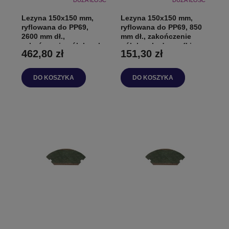
DUŻA ILOŚĆ
DUŻA ILOŚĆ
Lezyna 150x150 mm,
Lezyna 150x150 mm,
ryflowana do PP69,
ryflowana do PP69, 850
2600 mm dł.,
mm dł., zakończenie
zakończenie półokrągłe
półokrągłe do szafki
462,80 zł
151,30 zł
do szafki
DO KOSZYKA
DO KOSZYKA