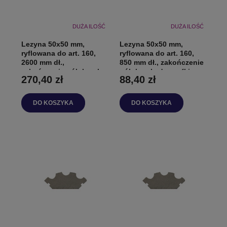
DUŻA ILOŚĆ
DUŻA ILOŚĆ
Lezyna 50x50 mm,
Lezyna 50x50 mm,
ryflowana do art. 160,
ryflowana do art. 160,
2600 mm dł.,
850 mm dł., zakończenie
zakończenie półokrągłe
półokrągłe do szafki
270,40 zł
88,40 zł
do szafki
DO KOSZYKA
DO KOSZYKA