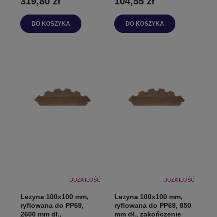
319,80 zł
104,55 zł
do szafki
DO KOSZYKA
DO KOSZYKA
DUŻA ILOŚĆ
DUŻA ILOŚĆ
Lezyna 100x100 mm,
Lezyna 100x100 mm,
ryflowana do PP69,
ryflowana do PP69, 850
2600 mm dł.,
mm dł., zakończenie