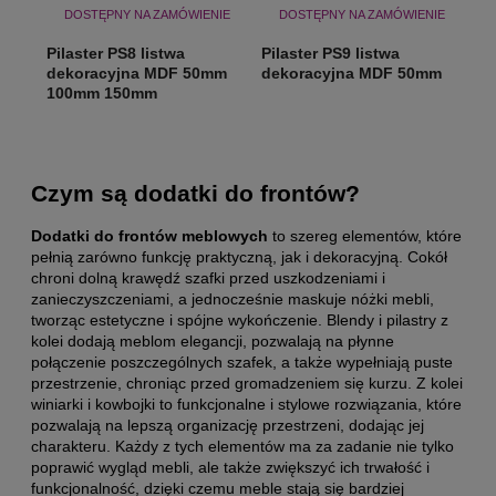
DOSTĘPNY NA ZAMÓWIENIE
DOSTĘPNY NA ZAMÓWIENIE
Pilaster PS8 listwa
Pilaster PS9 listwa
dekoracyjna MDF 50mm
dekoracyjna MDF 50mm
100mm 150mm
Czym są dodatki do frontów?
Dodatki do frontów meblowych
to szereg elementów, które
pełnią zarówno funkcję praktyczną, jak i dekoracyjną. Cokół
chroni dolną krawędź szafki przed uszkodzeniami i
zanieczyszczeniami, a jednocześnie maskuje nóżki mebli,
tworząc estetyczne i spójne wykończenie. Blendy i pilastry z
kolei dodają meblom elegancji, pozwalają na płynne
połączenie poszczególnych szafek, a także wypełniają puste
przestrzenie, chroniąc przed gromadzeniem się kurzu. Z kolei
winiarki i kowbojki to funkcjonalne i stylowe rozwiązania, które
pozwalają na lepszą organizację przestrzeni, dodając jej
charakteru. Każdy z tych elementów ma za zadanie nie tylko
poprawić wygląd mebli, ale także zwiększyć ich trwałość i
funkcjonalność, dzięki czemu meble stają się bardziej