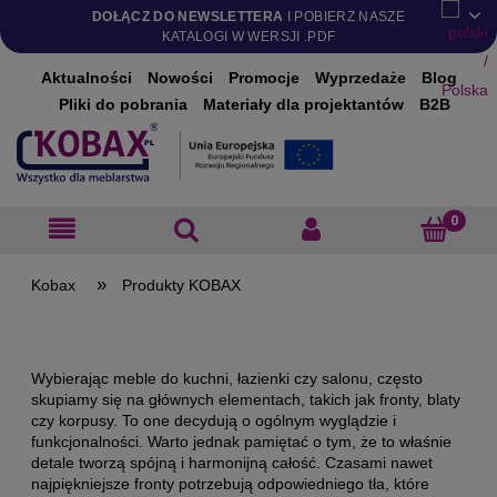
DOŁĄCZ DO NEWSLETTERA
I POBIERZ NASZE
KATALOGI W WERSJI .PDF
Aktualności
Nowości
Promocje
Wyprzedaże
Blog
Pliki do pobrania
Materiały dla projektantów
B2B
»
Produkty KOBAX
Wybierając meble do kuchni, łazienki czy salonu, często
skupiamy się na głównych elementach, takich jak fronty, blaty
czy korpusy. To one decydują o ogólnym wyglądzie i
funkcjonalności. Warto jednak pamiętać o tym, że to właśnie
detale tworzą spójną i harmonijną całość. Czasami nawet
najpiękniejsze fronty potrzebują odpowiedniego tła, które