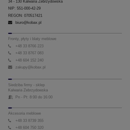
34 - 130 Kalwaria Zebrzydowska
NIP: 551-000-42-29
REGON: 070517421
biuro@kobax.pl
Fronty, płyty i blaty meblowe
+48 33 8766 223
+48 33 8767 083
+48 604 152 240
zakupy@kobax.pl
Siedziba firmy - sklep
Kalwaria Zebrzydowska
Pn - Pt: 8:00 do 16:00
Akcesoria meblowe
+48 33 8739 355
+48 604 750 320