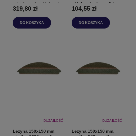
zakończenie półokrągłe
półokrągłe do szafki
319,80 zł
104,55 zł
do szafki
DO KOSZYKA
DO KOSZYKA
DUŻA ILOŚĆ
DUŻA ILOŚĆ
Lezyna 150x150 mm,
Lezyna 150x150 mm,