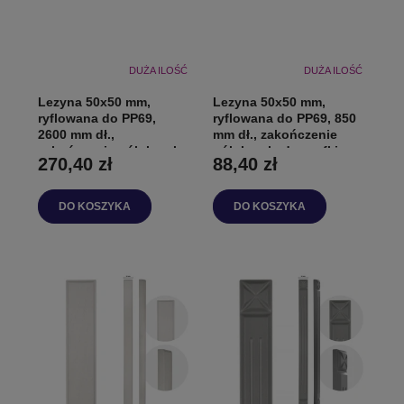
DUŻA ILOŚĆ
DUŻA ILOŚĆ
Lezyna 50x50 mm,
Lezyna 50x50 mm,
ryflowana do PP69,
ryflowana do PP69, 850
2600 mm dł.,
mm dł., zakończenie
zakończenie półokrągłe
półokrągłe do szafki
270,40 zł
88,40 zł
do szafki
DO KOSZYKA
DO KOSZYKA