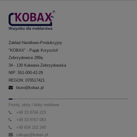
Zakład Handlowo-Produkcyjny
"KOBAX" - Pająk Krzysztof
Zebrzydowice 289a
34 - 130 Kalwaria Zebrzydowska
NIP: 551-000-42-29
REGON: 070517421
biuro@kobax.pl
Fronty, płyty i blaty meblowe
+48 33 8766 223
+48 33 8767 083
+48 604 152 240
zakupy@kobax.pl