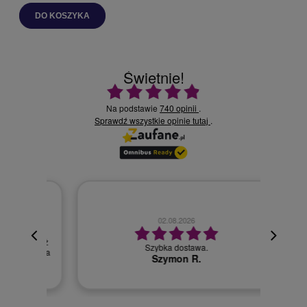
DO KOSZYKA
Świetnie!
Ocena średnia 4.9 na 5
Na podstawie
740 opinii
.
Sprawdź wszystkie opinie
.
tutaj
02.08.2026
cyjna,
cja też
Szybka dostawa.
 kuriera
Szymon R.