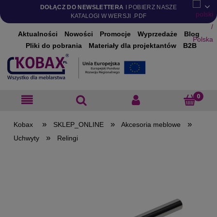
DOŁĄCZ DO NEWSLETTERA
I POBIERZ NASZE
KATALOGI W WERSJI .PDF
Aktualności
Nowości
Promocje
Wyprzedaże
Blog
Pliki do pobrania
Materiały dla projektantów
B2B
»
»
»
SKLEP_ONLINE
Akcesoria meblowe
»
Uchwyty
Relingi