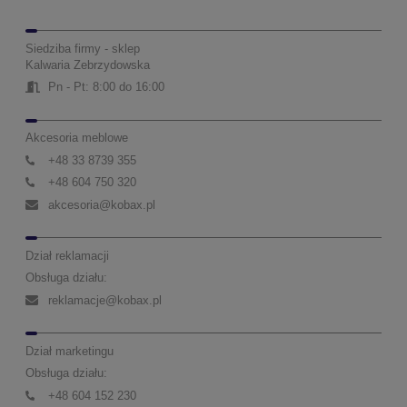
Siedziba firmy - sklep
Kalwaria Zebrzydowska
Pn - Pt: 8:00 do 16:00
Akcesoria meblowe
+48 33 8739 355
+48 604 750 320
akcesoria@kobax.pl
Dział reklamacji
Obsługa działu:
reklamacje@kobax.pl
Dział marketingu
Obsługa działu:
+48 604 152 230