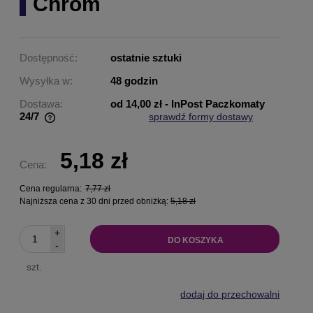
Chrom
Dostępność:
ostatnie sztuki
Wysyłka w:
48 godzin
Dostawa:
od 14,00 zł
- InPost Paczkomaty
24/7
sprawdź formy dostawy
Cena nie zawiera ewentualnych kosztów płatności
5,18 zł
Cena:
Cena regularna:
7,77 zł
Najniższa cena z 30 dni przed obniżką:
5,18 zł
+
DO KOSZYKA
-
szt.
dodaj do przechowalni