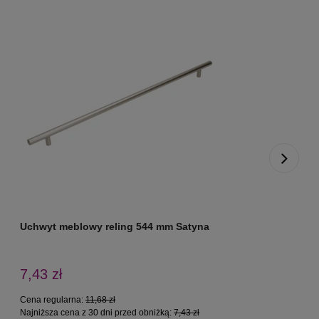
Uchwyt meblowy reling 544 mm Satyna
U
7,43 zł
Cena regularna:
11,68 zł
C
Najniższa cena z 30 dni przed obniżką:
7,43 zł
N