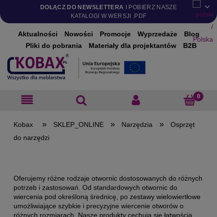
DOŁĄCZ DO NEWSLETTERA
I POBIERZ NASZE
KATALOGI W WERSJI .PDF
Aktualności
Nowości
Promocje
Wyprzedaże
Blog
Pliki do pobrania
Materiały dla projektantów
B2B
»
»
»
SKLEP_ONLINE
Narzędzia
Osprzęt
do narzędzi
Oferujemy różne rodzaje otwornic dostosowanych do różnych
potrzeb i zastosowań. Od standardowych otwornic do
wiercenia pod określoną średnicę, po zestawy wielowiertłowe
umożliwiające szybkie i precyzyjne wiercenie otworów o
różnych rozmiarach. Nasze produkty cechują się łatwością