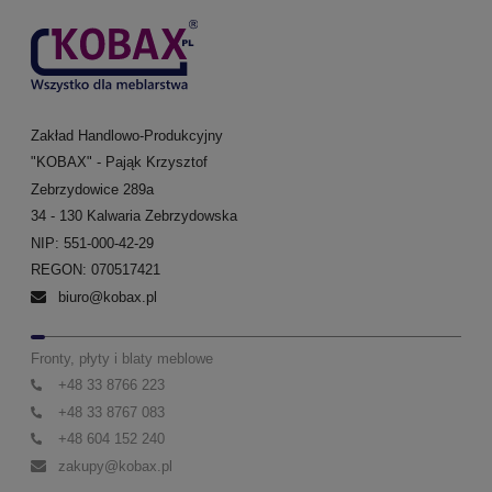
Zakład Handlowo-Produkcyjny
"KOBAX" - Pająk Krzysztof
Zebrzydowice 289a
34 - 130 Kalwaria Zebrzydowska
NIP: 551-000-42-29
REGON: 070517421
biuro@kobax.pl
Fronty, płyty i blaty meblowe
+48 33 8766 223
+48 33 8767 083
+48 604 152 240
zakupy@kobax.pl