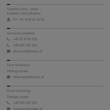
Siedziba firmy - sklep
Kalwaria Zebrzydowska
Pn - Pt: 8:00 do 16:00
Akcesoria meblowe
+48 33 8739 355
+48 604 750 320
akcesoria@kobax.pl
Dział reklamacji
Obsługa działu:
reklamacje@kobax.pl
Dział marketingu
Obsługa działu:
+48 604 152 230
marketing@kobax.pl