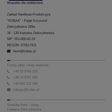
Zakład Handlowo-Produkcyjny
"KOBAX" - Pająk Krzysztof
Zebrzydowice 289a
34 - 130 Kalwaria Zebrzydowska
NIP: 551-000-42-29
REGON: 070517421
biuro@kobax.pl
Fronty, płyty i blaty meblowe
+48 33 8766 223
+48 33 8767 083
+48 604 152 240
zakupy@kobax.pl
Siedziba firmy - sklep
Kalwaria Zebrzydowska