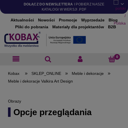
DOŁĄCZ DO NEWSLETTERA
I POBIERZ NASZE
KATALOGI W WERSJI .PDF
Aktualności
Nowości
Promocje
Wyprzedaże
Blog
Pliki do pobrania
Materiały dla projektantów
B2B
»
»
»
SKLEP_ONLINE
Meble i dekoracje
Meble i dekoracje Valkira Art Design
Obrazy
Opcje przeglądania