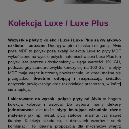
Kolekcja Luxe / Luxe Plus
Wszystkie płyty z kolekcji Luxe i Luxe Plus są wyjątkowo
szkliste i lustrzane
. Dodają wnętrzu blasku i elegancji. Alvic
płyta MDF to połysk poza skalą! Kolekcja Luxe to płyty MDF
wykończone na wysoki połysk, natomiast w serii Luxe Plus ten
połysk jest jeszcze udoskonalony – sięga wartości 101 GU,
podczas gdy standard zwykle kończy się na 100 GU! Te płyty
MDF mają wręcz lustrzaną powierzchnię, w której można się
przeglądać.
Świetnie odbijają i rozpraszają światło
,
optycznie powiększając oraz rozjaśniając przestrzeń, w której
się znajdują.
Lakierowane na wysoki połysk płyty od Alvic
to bogata
kolekcja kolorów i wzorów. Do wyboru mamy
dekory
jednobarwne
ale także
płyty imitujące wizualnie różne
materiały
jak np. metal, płyty stalowe, marmur czy nawet
tkaniny. Kolekcja składa się z dziesiątek wzorów i setek
kombinacji. To idealna propozycja dla miłośników wnętrz