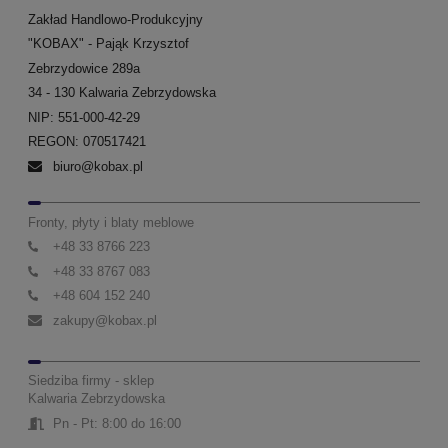
Zakład Handlowo-Produkcyjny
"KOBAX" - Pająk Krzysztof
Zebrzydowice 289a
34 - 130 Kalwaria Zebrzydowska
NIP: 551-000-42-29
REGON: 070517421
biuro@kobax.pl
Fronty, płyty i blaty meblowe
+48 33 8766 223
+48 33 8767 083
+48 604 152 240
zakupy@kobax.pl
Siedziba firmy - sklep
Kalwaria Zebrzydowska
Pn - Pt: 8:00 do 16:00