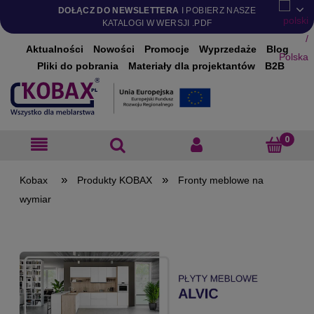
DOŁĄCZ DO NEWSLETTERA
I POBIERZ NASZE
KATALOGI W WERSJI .PDF
Aktualności
Nowości
Promocje
Wyprzedaże
Blog
Pliki do pobrania
Materiały dla projektantów
B2B
»
»
Produkty KOBAX
Fronty meblowe na
wymiar