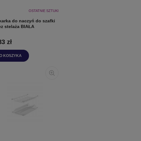
OSTATNIE SZTUKI
karka do naczyń do szafki
ez stelaża BIAŁA
83 zł
O KOSZYKA