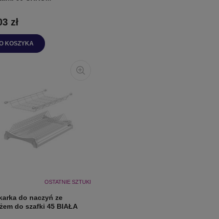
03 zł
O KOSZYKA
OSTATNIE SZTUKI
karka do naczyń ze
ażem do szafki 45 BIAŁA