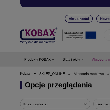
Aktualności
Nowo
Produkty KOBAX
Blaty i płyty
Akcesoria 
»
»
»
SKLEP_ONLINE
Akcesoria meblowe
Opcje przeglądania
Kolor: (wybierz)
Szerokoś