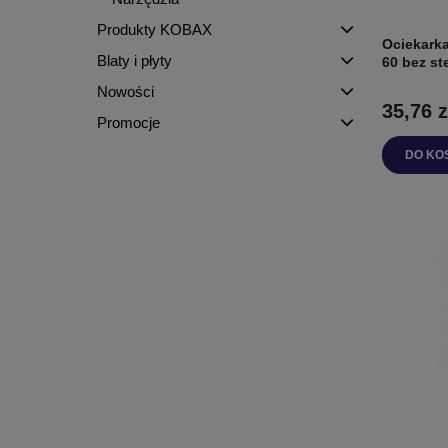
Produkty KOBAX
Ociekarka
Blaty i płyty
60 bez st
Nowości
35,76 z
Promocje
DO KO