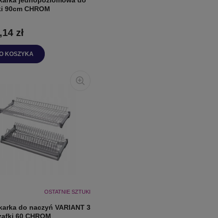
ki 90cm CHROM
,14 zł
O KOSZYKA
OSTATNIE SZTUKI
karka do naczyń VARIANT 3
zafki 60 CHROM