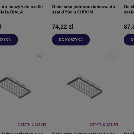
 do naczyń do szafki
Ociekarka jednopoziomowa do
Ocie
elaża BIAŁA
szafki 50cm CHROM
szaf
ł
74,22 zł
87,
SZYKA
DO KOSZYKA
D
OSTATNIE SZTUKI
OSTATNIE SZTUKI
a jednopoziomowa do
Ociekarka jednopoziomowa do
Ocie