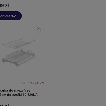
89 zł
O KOSZYKA
OSTATNIE SZTUKI
karka do naczyń ze
ażem do szafki 60 BIAŁA