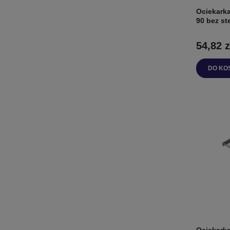
Ociekarka
90 bez st
54,82 z
DO KO
Ociekark