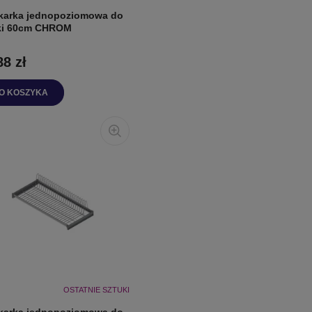
karka jednopoziomowa do
ki 60cm CHROM
88 zł
O KOSZYKA
OSTATNIE SZTUKI
karka jednopoziomowa do