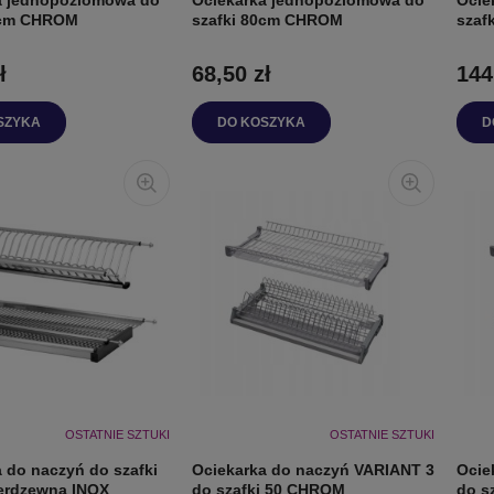
0cm CHROM
szafki 80cm CHROM
szaf
ł
68,50 zł
144
SZYKA
DO KOSZYKA
D
OSTATNIE SZTUKI
OSTATNIE SZTUKI
 do naczyń do szafki
Ociekarka do naczyń VARIANT 3
Ocie
ierdzewna INOX
do szafki 50 CHROM
do s