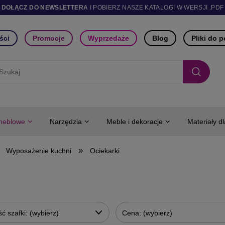
DOŁĄCZ DO NEWSLETTERA
I POBIERZ NASZE KATALOGI W WERSJI .PDF
ści
Promocje
Wyprzedaże
Blog
Pliki do 
meblowe
Narzędzia
Meble i dekoracje
Materiały d
»
Wyposażenie kuchni
Ociekarki
ć szafki: (wybierz)
Cena: (wybierz)