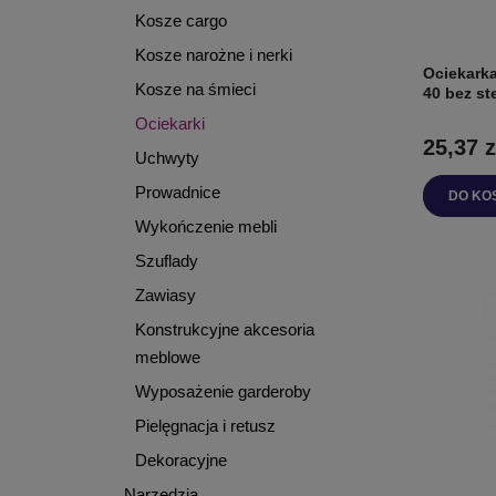
Kosze cargo
Kosze narożne i nerki
Ociekarka
Kosze na śmieci
40 bez st
Ociekarki
25,37 z
Uchwyty
Prowadnice
DO KO
Wykończenie mebli
Szuflady
Zawiasy
Konstrukcyjne akcesoria
meblowe
Wyposażenie garderoby
Pielęgnacja i retusz
Dekoracyjne
Narzędzia