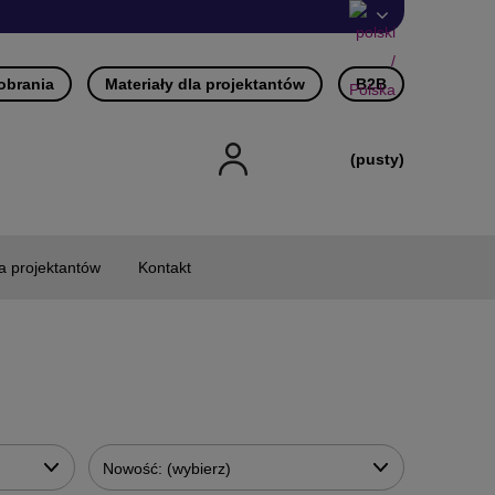
pobrania
Materiały dla projektantów
B2B
(pusty)
la projektantów
Kontakt
Nowość: (wybierz)