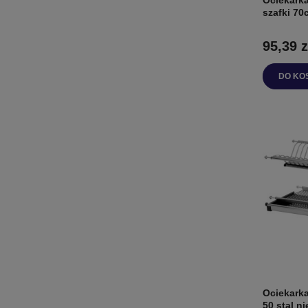
szafki 7
95,39 z
DO KO
Ociekarka
50 stal n