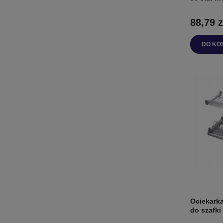
88,79 z
DO KO
Ociekark
do szafk