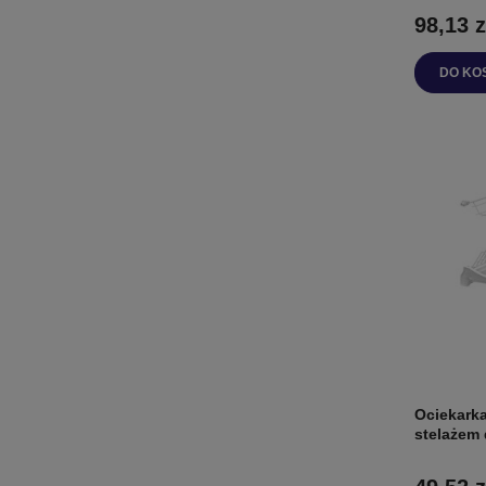
98,13 z
DO KO
Ociekark
stelażem 