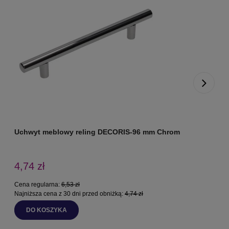
Uchwyt meblowy reling DECORIS-96 mm Chrom
U
4,74 zł
Cena regularna:
6,53 zł
Najniższa cena z 30 dni przed obniżką:
4,74 zł
DO KOSZYKA