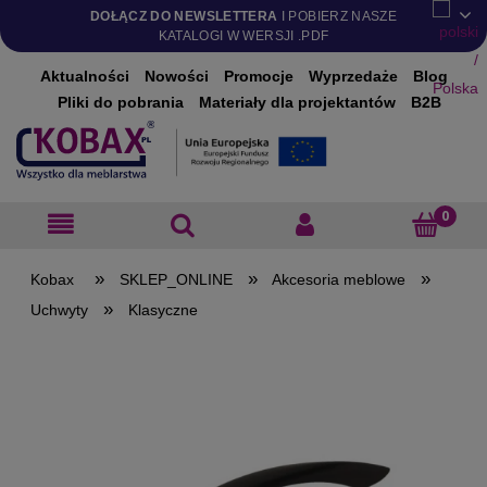
DOŁĄCZ DO NEWSLETTERA
I POBIERZ NASZE
KATALOGI W WERSJI .PDF
Aktualności
Nowości
Promocje
Wyprzedaże
Blog
Pliki do pobrania
Materiały dla projektantów
B2B
»
»
»
SKLEP_ONLINE
Akcesoria meblowe
»
Uchwyty
Klasyczne