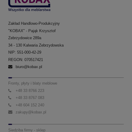
Zakład Handlowo-Produkcyjny
"KOBAX" - Pająk Krzysztof
Zebrzydowice 289a
34 - 130 Kalwaria Zebrzydowska
NIP: 551-000-42-29
REGON: 070517421
biuro@kobax.pl
Fronty, płyty i blaty meblowe
+48 33 8766 223
+48 33 8767 083
+48 604 152 240
zakupy@kobax.pl
Siedziba firmy - sklep