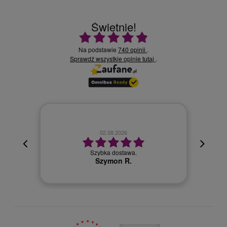
Świetnie!
Ocena średnia 4.9 na 5
Na podstawie
740 opinii
.
Sprawdź wszystkie opinie
.
tutaj
02.08.2026
cyjna,
cja też
Szybka dostawa.
 kuriera
Szymon R.