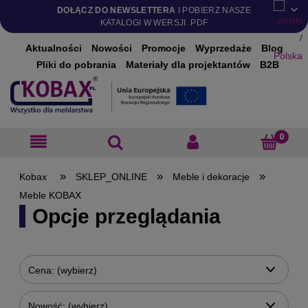
DOŁĄCZ DO NEWSLETTERA
I POBIERZ NASZE
KATALOGI W WERSJI .PDF
Aktualności
Nowości
Promocje
Wyprzedaże
Blog
Pliki do pobrania
Materiały dla projektantów
B2B
»
»
»
SKLEP_ONLINE
Meble i dekoracje
Meble KOBAX
Opcje przeglądania
Cena: (wybierz)
Nowość: (wybierz)