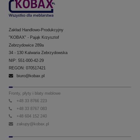
Zakład Handlowo-Produkcyjny
"KOBAX" - Pająk Krzysztof
Zebrzydowice 289a
34 - 130 Kalwaria Zebrzydowska
NIP: 551-000-42-29
REGON: 070517421
biuro@kobax.pl
Fronty, płyty i blaty meblowe
+48 33 8766 223
+48 33 8767 083
+48 604 152 240
zakupy@kobax.pl