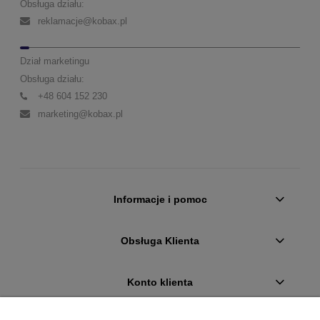
Obsługa działu:
reklamacje@kobax.pl
Dział marketingu
Obsługa działu:
+48 604 152 230
marketing@kobax.pl
Informacje i pomoc
Obsługa Klienta
Konto klienta