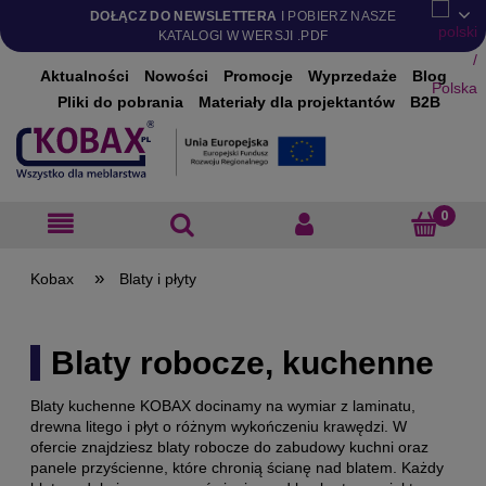
DOŁĄCZ DO NEWSLETTERA
I POBIERZ NASZE
KATALOGI W WERSJI .PDF
Aktualności
Nowości
Promocje
Wyprzedaże
Blog
Pliki do pobrania
Materiały dla projektantów
B2B
»
Blaty i płyty
Blaty robocze, kuchenne
Blaty kuchenne KOBAX docinamy na wymiar z laminatu,
drewna litego i płyt o różnym wykończeniu krawędzi. W
ofercie znajdziesz blaty robocze do zabudowy kuchni oraz
panele przyścienne, które chronią ścianę nad blatem. Każdy