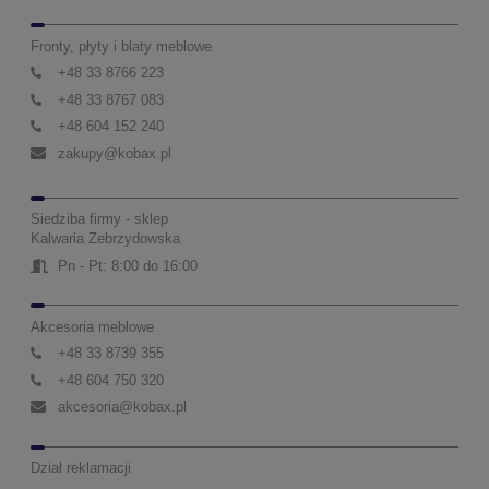
Fronty, płyty i blaty meblowe
+48 33 8766 223
+48 33 8767 083
+48 604 152 240
zakupy@kobax.pl
Siedziba firmy - sklep
Kalwaria Zebrzydowska
Pn - Pt: 8:00 do 16:00
Akcesoria meblowe
+48 33 8739 355
+48 604 750 320
akcesoria@kobax.pl
Dział reklamacji