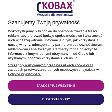
Płatności i dostawa
Ciekawostki
Szanujemy Twoją prywatność
O firmie
Wykorzystujemy pliki cookie do spersonalizowania treści i
reklam, aby oferować funkcje społecznościowe i analizować
ruch w naszej witrynie. Informacje o tym, jak korzystasz z
naszej witryny, udostępniamy partnerom społecznościowym,
reklamowym i analitycznym. Partnerzy mogą połączyć te
BEZPIECZNE PŁATNOŚCI ORAZ DOSTAWA
informacje z innymi danymi otrzymanymi od Ciebie lub
uzyskanymi podczas korzystania z ich usług.
Szczegóły o używanych przez nas plikach cookie oraz
zasadach przetwarzania danych osobowych znajdziesz w
Polityce prywatności.
ZAAKCEPTUJ WSZYSTKIE
© 1977-2025
kobax.pl
DOSTOSUJ ZGODY
Realizacja
https://xeniadesign.pl/
| Sklep
Shoper Premium