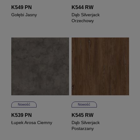
K549 PN
K544 RW
Gołębi Jasny
Dąb Silverjack
Orzechowy
Nowość
Nowość
K539 PN
K545 RW
Łupek Arosa Ciemny
Dąb Silverjack
Postarzany