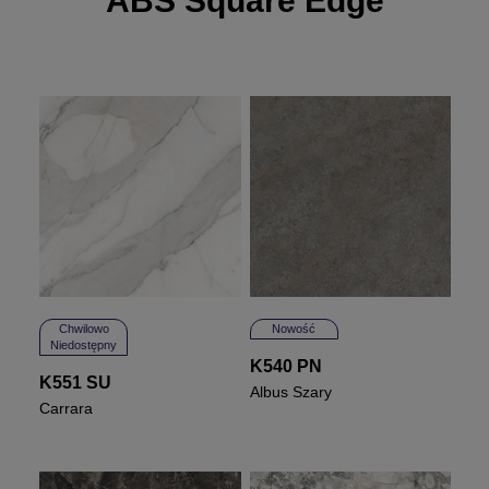
ABS Square Edge
Chwilowo
Nowość
Niedostępny
K540 PN
K551 SU
Albus Szary
Carrara