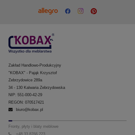
Zakład Handlowo-Produkcyjny
"KOBAX" - Pająk Krzysztof
Zebrzydowice 289a
34 - 130 Kalwaria Zebrzydowska
NIP: 551-000-42-29
REGON: 070517421
biuro@kobax.pl
Fronty, płyty i blaty meblowe
+48 33 8766 223