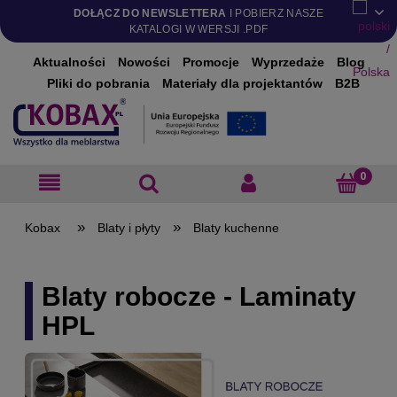
DOŁĄCZ DO NEWSLETTERA
I POBIERZ NASZE
KATALOGI W WERSJI .PDF
Aktualności
Nowości
Promocje
Wyprzedaże
Blog
Pliki do pobrania
Materiały dla projektantów
B2B
»
»
Blaty i płyty
Blaty kuchenne
Blaty robocze - Laminaty
HPL