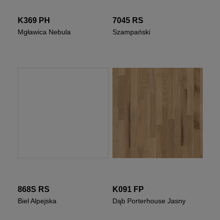
K369 PH
7045 RS
Mgławica Nebula
Szampański
868S RS
K091 FP
Biel Alpejska
Dąb Porterhouse Jasny