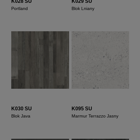
K028 SU
K029 SU
Portland
Blok Lniany
K030 SU
K095 SU
Blok Java
Marmur Terrazzo Jasny