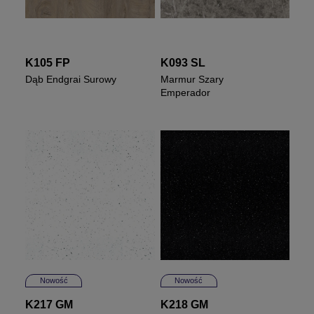
K105 FP
K093 SL
Dąb Endgrai Surowy
Marmur Szary
Emperador
Nowość
Nowość
K217 GM
K218 GM