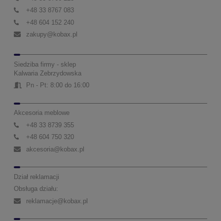
+48 33 8767 083
+48 604 152 240
zakupy@kobax.pl
Siedziba firmy - sklep
Kalwaria Zebrzydowska
Pn - Pt: 8:00 do 16:00
Akcesoria meblowe
+48 33 8739 355
+48 604 750 320
akcesoria@kobax.pl
Dział reklamacji
Obsługa działu:
reklamacje@kobax.pl