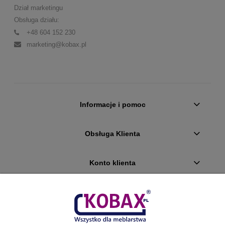
Dział marketingu
Obsługa działu:
+48 604 152 230
marketing@kobax.pl
Informacje i pomoc
Obsługa Klienta
Konto klienta
Płatności i dostawa
Ciekawostki