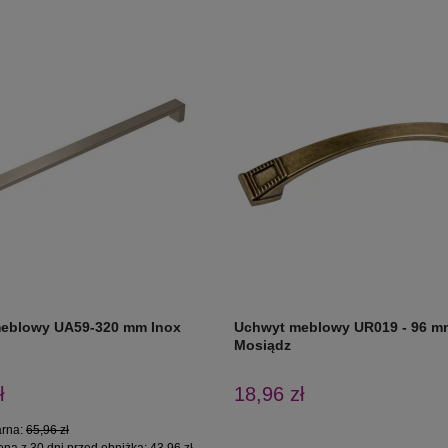
eblowy UA59-320 mm Inox
Uchwyt meblowy UR019 - 96 m
Mosiądz
ł
18,96 zł
arna:
65,96 zł
ena z 30 dni przed obniżką:
43,96 zł