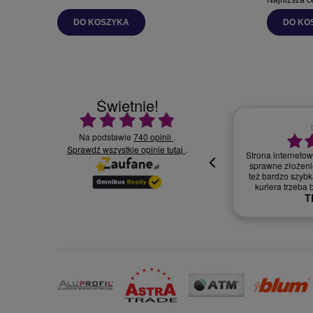
DO KOSZYKA
DO KO
Świetnie!
Ocena średnia 4.9 na 5
Na podstawie
740 opinii
.
Sprawdź wszystkie opinie
30.07.2026
.
tutaj
Wszystko supe
oki