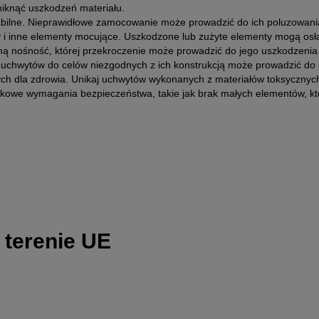
niknąć uszkodzeń materiału.
abilne. Nieprawidłowe zamocowanie może prowadzić do ich poluzowania
y i inne elementy mocujące. Uszkodzone lub zużyte elementy mogą osła
ną nośność, której przekroczenie może prowadzić do jego uszkodzenia 
 uchwytów do celów niezgodnych z ich konstrukcją może prowadzić do 
h dla zdrowia. Unikaj uchwytów wykonanych z materiałów toksycznych 
tkowe wymagania bezpieczeństwa, takie jak brak małych elementów, któ
 terenie UE