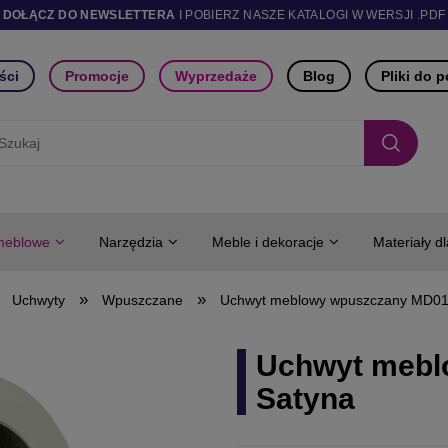
DOŁĄCZ DO NEWSLETTERA
I POBIERZ NASZE KATALOGI W WERSJI .PDF
ści
Promocje
Wyprzedaże
Blog
Pliki do 
meblowe
Narzędzia
Meble i dekoracje
Materiały d
»
»
Uchwyty
Wpuszczane
Uchwyt meblowy wpuszczany MD01
Uchwyt mebl
Satyna