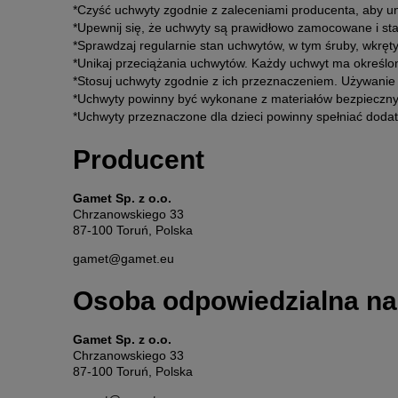
*Czyść uchwyty zgodnie z zaleceniami producenta, aby u
*Upewnij się, że uchwyty są prawidłowo zamocowane i st
*Sprawdzaj regularnie stan uchwytów, w tym śruby, wkręt
*Unikaj przeciążania uchwytów. Każdy uchwyt ma określo
*Stosuj uchwyty zgodnie z ich przeznaczeniem. Używanie
*Uchwyty powinny być wykonane z materiałów bezpiecznyc
*Uchwyty przeznaczone dla dzieci powinny spełniać doda
Producent
Gamet Sp. z o.o.
Chrzanowskiego 33
87-100 Toruń, Polska
gamet@gamet.eu
Osoba odpowiedzialna na
Gamet Sp. z o.o.
Chrzanowskiego 33
87-100 Toruń, Polska