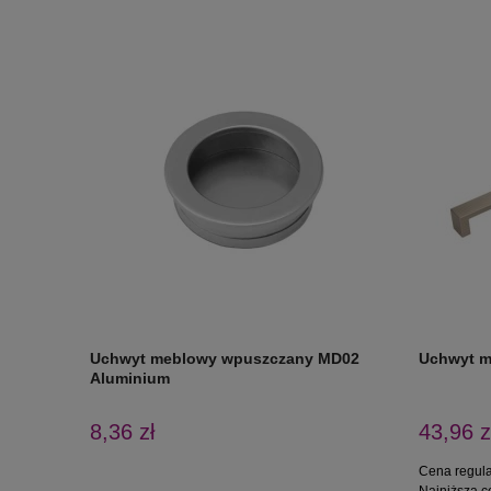
Uchwyt meblowy wpuszczany MD02
Uchwyt m
Aluminium
8,36 zł
43,96 z
Cena regul
Najniższa c