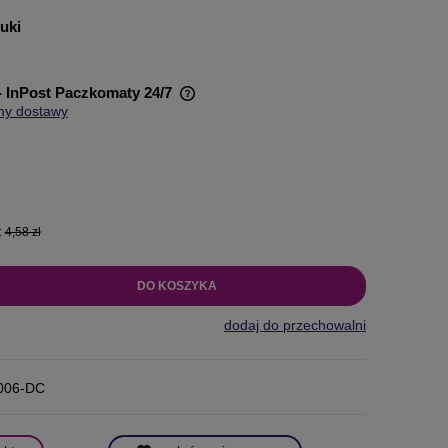
tuki
- InPost Paczkomaty 24/7
my dostawy
wiera ewentualnych kosztów
:
4,58 zł
DO KOSZYKA
dodaj do przechowalni
006-DC