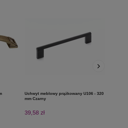
m
Uchwyt meblowy prążkowany U106 - 320
Uchwyt 
mm Czarny
39,58 zł
15,22 z