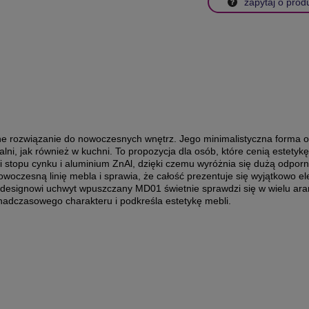
zapytaj o prod
e rozwiązanie do nowoczesnych wnętrz. Jego minimalistyczna forma o
alni, jak również w kuchni. To propozycja dla osób, które cenią estety
 stopu cynku i aluminium ZnAl, dzięki czemu wyróżnia się dużą odporn
zesną linię mebla i sprawia, że całość prezentuje się wyjątkowo eleg
mu designowi uchwyt wpuszczany MD01 świetnie sprawdzi się w wielu ar
nadczasowego charakteru i podkreśla estetykę mebli.