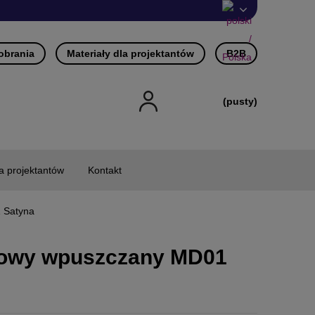
pobrania
Materiały dla projektantów
B2B
(pusty)
la projektantów
Kontakt
 Satyna
owy wpuszczany MD01