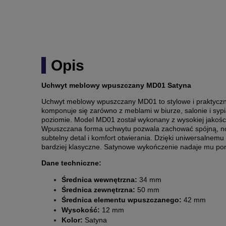
Opis
Uchwyt meblowy wpuszczany MD01 Satyna
Uchwyt meblowy wpuszczany MD01 to stylowe i praktyczn
komponuje się zarówno z meblami w biurze, salonie i sypi
poziomie. Model MD01 został wykonany z wysokiej jakości
Wpuszczana forma uchwytu pozwala zachować spójną, nowoc
subtelny detal i komfort otwierania. Dzięki uniwersalne
bardziej klasyczne. Satynowe wykończenie nadaje mu po
Dane techniczne:
Średnica wewnętrzna:
34 mm
Średnica zewnętrzna:
50 mm
Średnica elementu wpuszczanego:
42 mm
Wysokość:
12 mm
Kolor:
Satyna