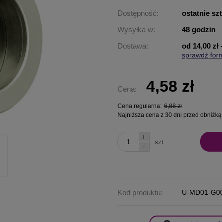
Dostępność:
ostatnie sz
Wysyłka w:
48 godzin
Dostawa:
od 14,00 zł
sprawdź for
Cena nie za
płatności
4,58 zł
Cena:
Cena regularna:
6,88 zł
Najniższa cena z 30 dni przed obniżką
+
szt.
-
Kod produktu:
U-MD01-G0