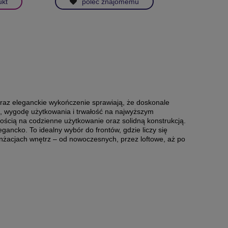
ukt
poleć znajomemu
raz eleganckie wykończenie sprawiają, że doskonale
kę, wygodę użytkowania i trwałość na najwyższym
ością na codzienne użytkowanie oraz solidną konstrukcją.
ancko. To idealny wybór do frontów, gdzie liczy się
anżacjach wnętrz – od nowoczesnych, przez loftowe, aż po