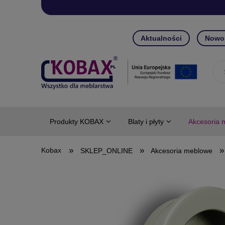
Aktualności
Nowo
Produkty KOBAX
Blaty i płyty
Akcesoria 
»
»
»
SKLEP_ONLINE
Akcesoria meblowe