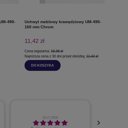
UM-490-
Uchwyt meblowy krawędziowy UM-490-
Uchwyt 
160 mm Chrom
Biały
11,42 zł
6,28 zł
Cena regularna:
16,38 zł
Cena regul
Najniższa cena z 30 dni przed obniżką:
11,42 zł
Najniższa 
DO KOSZYKA
DO K
23.07.2026