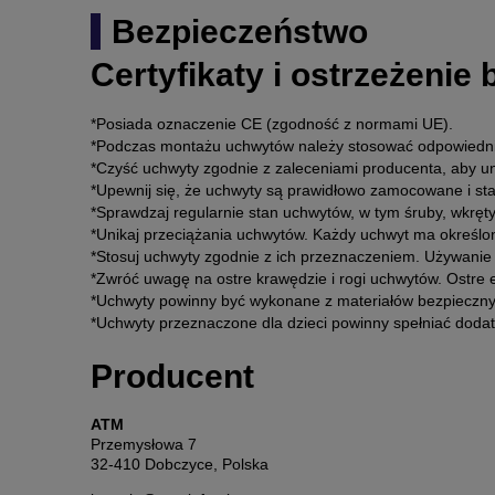
Bezpieczeństwo
Certyfikaty i ostrzeżenie
*Posiada oznaczenie CE (zgodność z normami UE).
*Podczas montażu uchwytów należy stosować odpowiednie
*Czyść uchwyty zgodnie z zaleceniami producenta, aby u
*Upewnij się, że uchwyty są prawidłowo zamocowane i st
*Sprawdzaj regularnie stan uchwytów, w tym śruby, wkręt
*Unikaj przeciążania uchwytów. Każdy uchwyt ma określo
*Stosuj uchwyty zgodnie z ich przeznaczeniem. Używanie
*Zwróć uwagę na ostre krawędzie i rogi uchwytów. Ostre 
*Uchwyty powinny być wykonane z materiałów bezpiecznyc
*Uchwyty przeznaczone dla dzieci powinny spełniać doda
Producent
ATM
Przemysłowa 7
32-410 Dobczyce, Polska