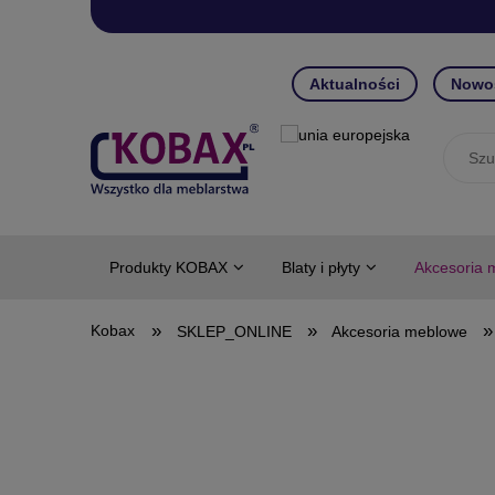
Aktualności
Nowo
Produkty KOBAX
Blaty i płyty
Akcesoria 
»
»
»
SKLEP_ONLINE
Akcesoria meblowe