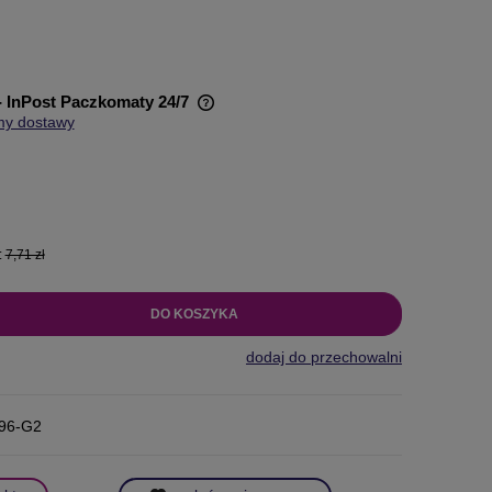
- InPost Paczkomaty 24/7
my dostawy
wiera ewentualnych kosztów
:
7,71 zł
DO KOSZYKA
dodaj do przechowalni
96-G2