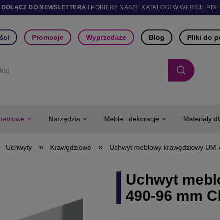
DOŁĄCZ DO NEWSLETTERA
I POBIERZ NASZE KATALOGI W WERSJI .PDF
ści
Promocje
Wyprzedaże
Blog
Pliki do 
meblowe
Narzędzia
Meble i dekoracje
Materiały d
»
»
Uchwyty
Krawędziowe
Uchwyt meblowy krawędziowy UM
Uchwyt mebl
490-96 mm C