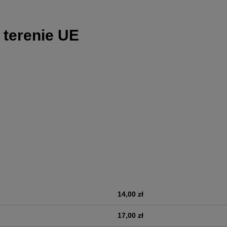
 terenie UE
14,00 zł
era ewentualnych kosztów
17,00 zł