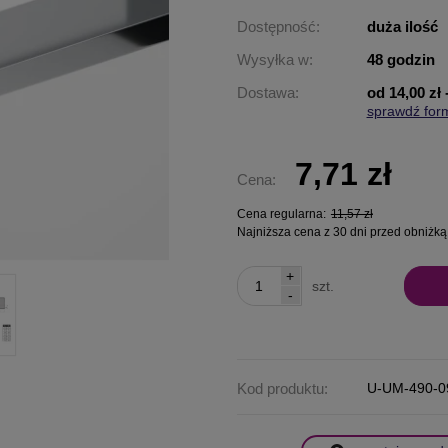
Dostępność:
duża ilość
Wysyłka w:
48 godzin
Dostawa:
od 14,00 zł
sprawdź for
Cena nie za
płatności
7,71 zł
Cena:
Cena regularna:
11,57 zł
Najniższa cena z 30 dni przed obniżką
+
szt.
-
Kod produktu:
U-UM-490-0