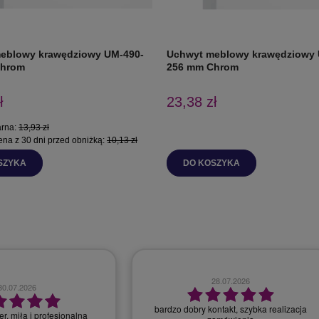
eblowy krawędziowy UM-490-
Uchwyt meblowy krawędziowy 
Chrom
256 mm Chrom
ł
23,38 zł
arna:
13,93 zł
ena z 30 dni przed obniżką:
10,13 zł
SZYKA
DO KOSZYKA
28.07.2026
30.07.2026
bardzo dobry kontakt, szybka realizacja
r, miła i profesjonalna