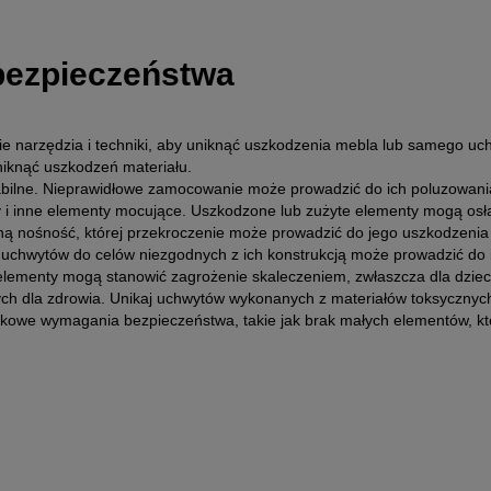
 bezpieczeństwa
 narzędzia i techniki, aby uniknąć uszkodzenia mebla lub samego uc
niknąć uszkodzeń materiału.
abilne. Nieprawidłowe zamocowanie może prowadzić do ich poluzowania
y i inne elementy mocujące. Uszkodzone lub zużyte elementy mogą osła
ną nośność, której przekroczenie może prowadzić do jego uszkodzenia 
 uchwytów do celów niezgodnych z ich konstrukcją może prowadzić do 
elementy mogą stanowić zagrożenie skaleczeniem, zwłaszcza dla dzieci
h dla zdrowia. Unikaj uchwytów wykonanych z materiałów toksycznych 
tkowe wymagania bezpieczeństwa, takie jak brak małych elementów, któ