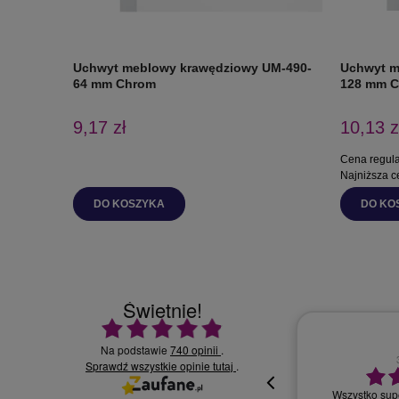
Uchwyt meblowy krawędziowy UM-490-
Uchwyt m
64 mm Chrom
128 mm 
9,17 zł
10,13 z
Cena regul
Najniższa c
DO KOSZYKA
DO KO
Świetnie!
Ocena średnia 4.9 na 5
Na podstawie
740 opinii
.
Sprawdź wszystkie opinie
30.07.2026
.
tutaj
Wszystko supe