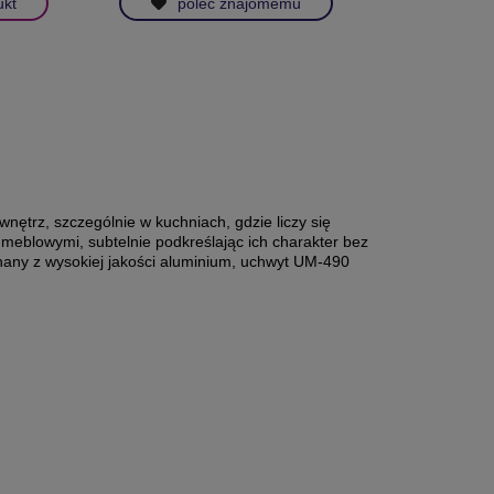
ukt
poleć znajomemu
trz, szczególnie w kuchniach, gdzie liczy się
i meblowymi, subtelnie podkreślając ich charakter bez
any z wysokiej jakości aluminium, uchwyt UM-490