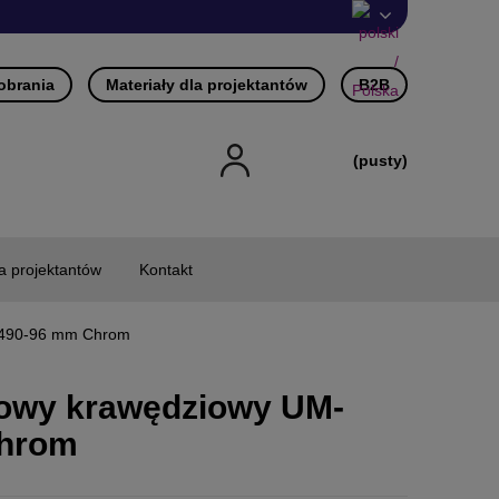
pobrania
Materiały dla projektantów
B2B
(pusty)
la projektantów
Kontakt
-490-96 mm Chrom
owy krawędziowy UM-
hrom