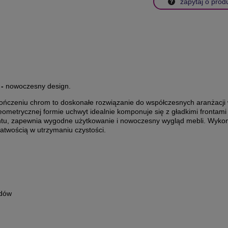
zapytaj o prod
 -
nowoczesny design.
eniu chrom to doskonałe rozwiązanie do współczesnych aranżacji wnę
geometrycznej formie uchwyt idealnie komponuje się z gładkimi frontam
ntu, zapewnia wygodne użytkowanie i nowoczesny wygląd mebli. Wykon
łatwością w utrzymaniu czystości.
udów