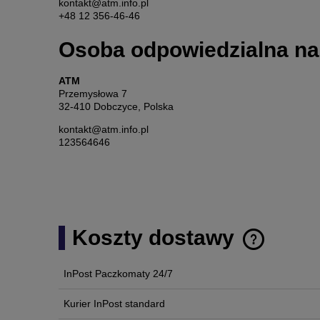
kontakt@atm.info.pl
+48 12 356-46-46
Osoba odpowiedzialna na
ATM
Przemysłowa 7
32-410 Dobczyce, Polska
kontakt@atm.info.pl
123564646
Koszty dostawy
InPost Paczkomaty 24/7
Cena nie zawi
płatności
Kurier InPost standard