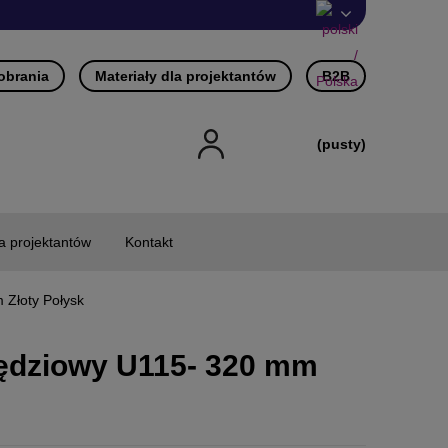
pobrania
Materiały dla projektantów
B2B
(pusty)
la projektantów
Kontakt
 Złoty Połysk
ędziowy U115- 320 mm