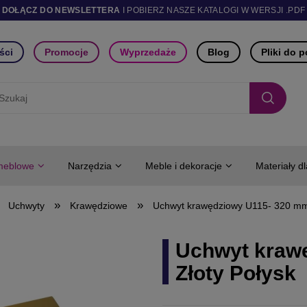
DOŁĄCZ DO NEWSLETTERA
I POBIERZ NASZE KATALOGI W WERSJI .PDF
ści
Promocje
Wyprzedaże
Blog
Pliki do 
meblowe
Narzędzia
Meble i dekoracje
Materiały d
»
»
Uchwyty
Krawędziowe
Uchwyt krawędziowy U115- 320 mm
Uchwyt kraw
Złoty Połysk