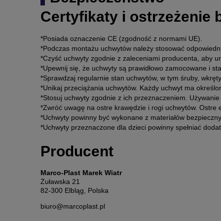
Certyfikaty i ostrzeżenie
*Posiada oznaczenie CE (zgodność z normami UE).
*Podczas montażu uchwytów należy stosować odpowiednie
*Czyść uchwyty zgodnie z zaleceniami producenta, aby u
*Upewnij się, że uchwyty są prawidłowo zamocowane i st
*Sprawdzaj regularnie stan uchwytów, w tym śruby, wkręt
*Unikaj przeciążania uchwytów. Każdy uchwyt ma określo
*Stosuj uchwyty zgodnie z ich przeznaczeniem. Używanie
*Zwróć uwagę na ostre krawędzie i rogi uchwytów. Ostre 
*Uchwyty powinny być wykonane z materiałów bezpiecznyc
*Uchwyty przeznaczone dla dzieci powinny spełniać doda
Producent
Marco-Plast Marek Wiatr
Żuławska 21
82-300 Elbląg, Polska
biuro@marcoplast.pl