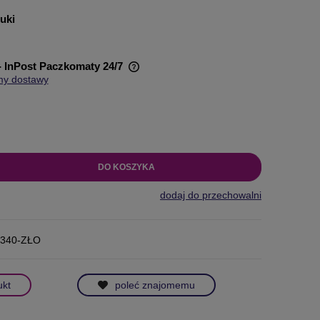
tuki
- InPost Paczkomaty 24/7
my dostawy
wiera ewentualnych kosztów
DO KOSZYKA
dodaj do przechowalni
/340-ZŁO
ukt
poleć znajomemu