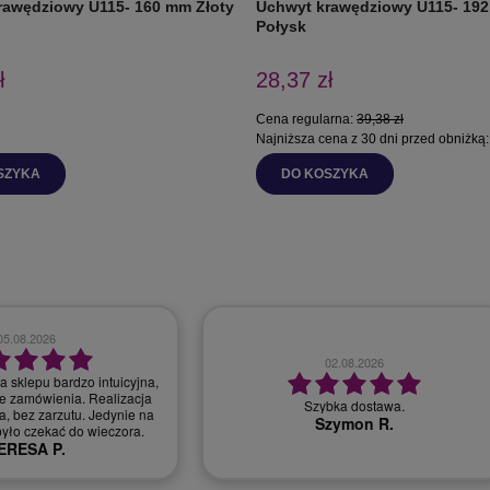
rawędziowy U115- 160 mm Złoty
Uchwyt krawędziowy U115- 192
Połysk
ł
28,37 zł
Cena regularna:
39,38 zł
Najniższa cena z 30 dni przed obniżką
SZYKA
DO KOSZYKA
28.07.2026
30.07.2026
bardzo dobry kontakt, szybka realizacja
r, miła i profesjonalna
zamówienia
obsługa.
Monika T.