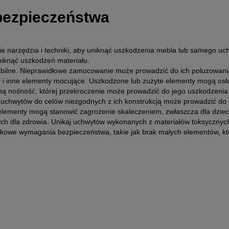
 bezpieczeństwa
 narzędzia i techniki, aby uniknąć uszkodzenia mebla lub samego uc
niknąć uszkodzeń materiału.
abilne. Nieprawidłowe zamocowanie może prowadzić do ich poluzowania
y i inne elementy mocujące. Uszkodzone lub zużyte elementy mogą osła
ną nośność, której przekroczenie może prowadzić do jego uszkodzenia 
 uchwytów do celów niezgodnych z ich konstrukcją może prowadzić do 
elementy mogą stanowić zagrożenie skaleczeniem, zwłaszcza dla dzieci
h dla zdrowia. Unikaj uchwytów wykonanych z materiałów toksycznych 
tkowe wymagania bezpieczeństwa, takie jak brak małych elementów, któ