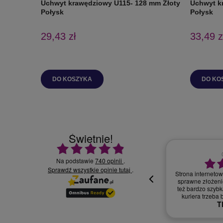
Uchwyt krawędziowy U115- 128 mm Złoty
Uchwyt k
Połysk
Połysk
29,43 zł
33,49 z
DO KOSZYKA
DO KO
Świetnie!
Ocena średnia 4.9 na 5
Na podstawie
740 opinii
.
Sprawdź wszystkie opinie
30.07.2026
.
tutaj
Wszystko supe
oki