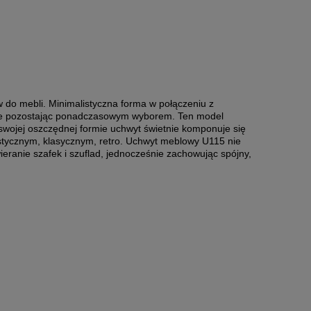
do mebli. Minimalistyczna forma w połączeniu z
śnie pozostając ponadczasowym wyborem. Ten model
 swojej oszczędnej formie uchwyt świetnie komponuje się
listycznym, klasycznym, retro. Uchwyt meblowy U115 nie
eranie szafek i szuflad, jednocześnie zachowując spójny,