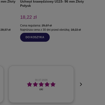
 mm Złoty
Uchwyt krawędziowy U115- 96 mm Złoty
Uchwyt 
Połysk
mm Chr
18,22 zł
25,47 z
Cena regularna:
25,37 zł
:
28,37 zł
Najniższa cena z 30 dni przed obniżką:
18,22 zł
DO KOSZYKA
DO K
23.07.2026
Szybko, bezproblemowo.