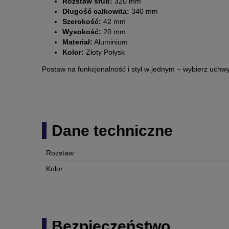
Rozstaw śrub:
320 mm
Długość całkowita:
340 mm
Szerokość:
42 mm
Wysokość:
20 mm
Materiał:
Aluminium
Kolor:
Złoty Połysk
Postaw na funkcjonalność i styl w jednym – wybierz uch
Dane techniczne
Rozstaw
Kolor
Bezpieczeństwo