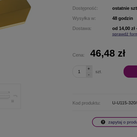
Dostępność:
ostatnie sz
Wysyłka w:
48 godzin
Dostawa:
od 14,00 zł
sprawdź for
Cena nie za
płatności
46,48 zł
Cena:
+
szt.
-
Kod produktu:
U-U115-320
zapytaj o prod