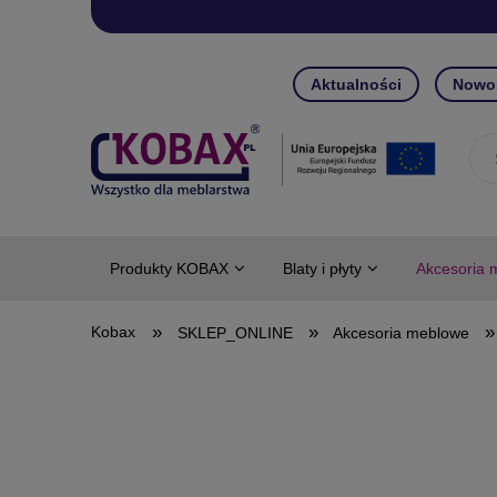
Aktualności
Nowo
Produkty KOBAX
Blaty i płyty
Akcesoria 
»
»
»
SKLEP_ONLINE
Akcesoria meblowe