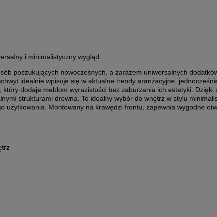
ersalny i minimalistyczny wygląd.
osób poszukujących nowoczesnych, a zarazem uniwersalnych dodatków 
chwyt idealnie wpisuje się w aktualne trendy aranżacyjne, jednocze
 który dodaje meblom wyrazistości bez zaburzania ich estetyki. Dzięki
alnymi strukturami drewna. To idealny wybór do wnętrz w stylu minima
jego użytkowania. Montowany na krawędzi frontu, zapewnia wygodne otwi
ętrz