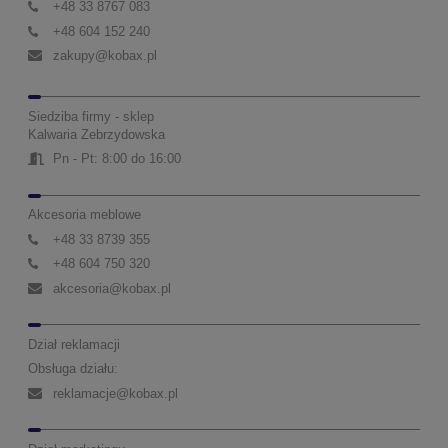
+48 33 8767 083
+48 604 152 240
zakupy@kobax.pl
Siedziba firmy - sklep
Kalwaria Zebrzydowska
Pn - Pt: 8:00 do 16:00
Akcesoria meblowe
+48 33 8739 355
+48 604 750 320
akcesoria@kobax.pl
Dział reklamacji
Obsługa działu:
reklamacje@kobax.pl