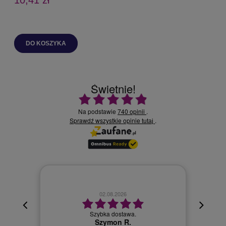
10,41 zł
C
N
DO KOSZYKA
Świetnie!
Ocena średnia 4.9 na 5
Na podstawie
740 opinii
.
Sprawdź wszystkie opinie
.
tutaj
02.08.2026
cyjna,
cja też
Szybka dostawa.
 kuriera
Szymon R.