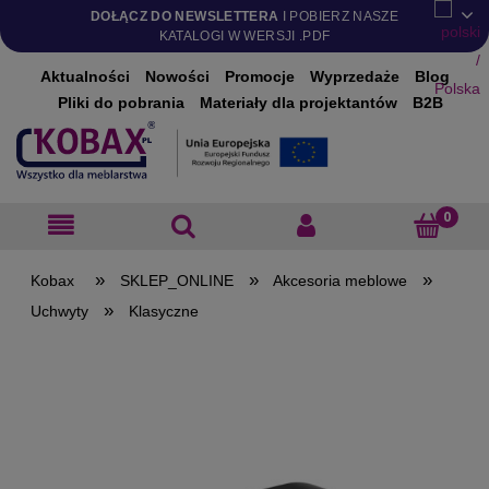
DOŁĄCZ DO NEWSLETTERA
I POBIERZ NASZE
KATALOGI W WERSJI .PDF
Aktualności
Nowości
Promocje
Wyprzedaże
Blog
Pliki do pobrania
Materiały dla projektantów
B2B
»
»
»
SKLEP_ONLINE
Akcesoria meblowe
»
Uchwyty
Klasyczne