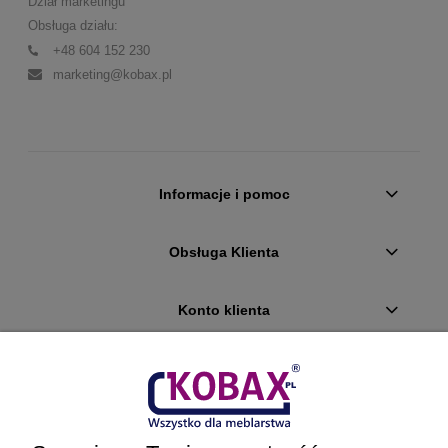
Dział marketingu
Obsługa działu:
+48 604 152 230
marketing@kobax.pl
Informacje i pomoc
Obsługa Klienta
Konto klienta
Płatności i dostawa
Ciekawostki