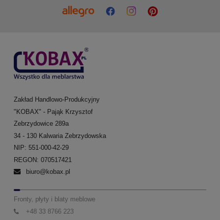
Zakład Handlowo-Produkcyjny
"KOBAX" - Pająk Krzysztof
Zebrzydowice 289a
34 - 130 Kalwaria Zebrzydowska
NIP: 551-000-42-29
REGON: 070517421
biuro@kobax.pl
Fronty, płyty i blaty meblowe
+48 33 8766 223