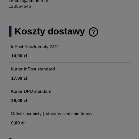
kontakt@atm.info.pl
123564646
Koszty dostawy
Cena nie zawiera ewentualnych kosztów płatności
InPost Paczkomaty 24/7
14,00 zł
Kurier InPost standard
17,00 zł
Kurier DPD standard
29,00 zł
Odbiór osobisty
(odbiór w siedzibie firmy)
0,00 zł