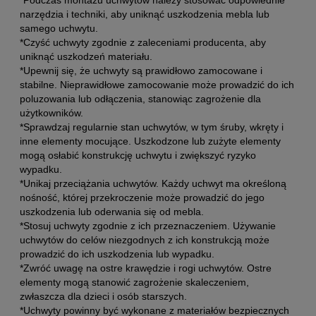
narzędzia i techniki, aby uniknąć uszkodzenia mebla lub
samego uchwytu.
*Czyść uchwyty zgodnie z zaleceniami producenta, aby
uniknąć uszkodzeń materiału.
*Upewnij się, że uchwyty są prawidłowo zamocowane i
stabilne. Nieprawidłowe zamocowanie może prowadzić do ich
poluzowania lub odłączenia, stanowiąc zagrożenie dla
użytkowników.
*Sprawdzaj regularnie stan uchwytów, w tym śruby, wkręty i
inne elementy mocujące. Uszkodzone lub zużyte elementy
mogą osłabić konstrukcję uchwytu i zwiększyć ryzyko
wypadku.
*Unikaj przeciążania uchwytów. Każdy uchwyt ma określoną
nośność, której przekroczenie może prowadzić do jego
uszkodzenia lub oderwania się od mebla.
*Stosuj uchwyty zgodnie z ich przeznaczeniem. Używanie
uchwytów do celów niezgodnych z ich konstrukcją może
prowadzić do ich uszkodzenia lub wypadku.
*Zwróć uwagę na ostre krawędzie i rogi uchwytów. Ostre
elementy mogą stanowić zagrożenie skaleczeniem,
zwłaszcza dla dzieci i osób starszych.
*Uchwyty powinny być wykonane z materiałów bezpiecznych