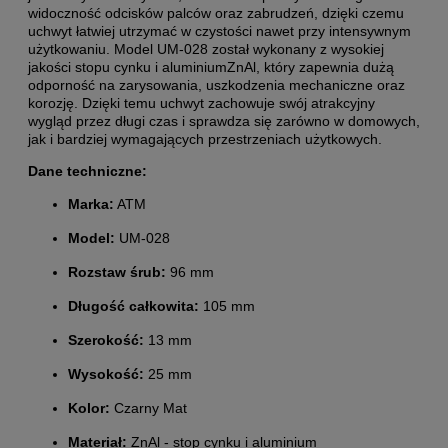
widoczność odcisków palców oraz zabrudzeń, dzięki czemu
uchwyt łatwiej utrzymać w czystości nawet przy intensywnym
użytkowaniu. Model UM-028 został wykonany z wysokiej
jakości stopu cynku i aluminiumZnAl, który zapewnia dużą
odporność na zarysowania, uszkodzenia mechaniczne oraz
korozję. Dzięki temu uchwyt zachowuje swój atrakcyjny
wygląd przez długi czas i sprawdza się zarówno w domowych,
jak i bardziej wymagających przestrzeniach użytkowych.
Dane techniczne:
Marka:
ATM
Model:
UM-028
Rozstaw śrub:
96 mm
Długość całkowita:
105 mm
Szerokość:
13 mm
Wysokość:
25 mm
Kolor:
Czarny Mat
Materiał:
ZnAl - stop cynku i aluminium