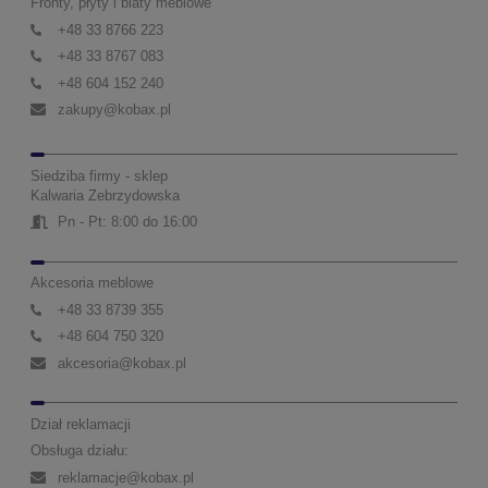
Fronty, płyty i blaty meblowe
+48 33 8766 223
+48 33 8767 083
+48 604 152 240
zakupy@kobax.pl
Siedziba firmy - sklep
Kalwaria Zebrzydowska
Pn - Pt: 8:00 do 16:00
Akcesoria meblowe
+48 33 8739 355
+48 604 750 320
akcesoria@kobax.pl
Dział reklamacji
Obsługa działu:
reklamacje@kobax.pl