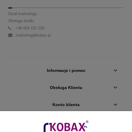
Dział marketingu
Obsługa działu:
+48 604 152 230
marketing@kobax.pl
Informacje i pomoc
Obsługa Klienta
Konto klienta
Płatności i dostawa