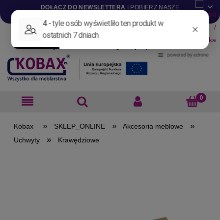
DOŁĄCZ DO NEWSLETTERA
I POBIERZ NASZE
KATALOGI W WERSJI .PDF
Aktualności
Nowości
Promocje
Wyprzedaże
Blog
Pliki do pobrania
Materiały dla projektantów
B2B
»
»
»
SKLEP_ONLINE
Akcesoria meblowe
»
Uchwyty
Krawędziowe