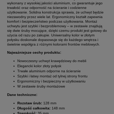
wykonany z wysokiej jakości aluminium, co gwarantuje jego
trwałość oraz odporność na ścieranie i codzienne
użytkowanie. Solidna konstrukcja sprawia, że uchwyt będzie
niezawodny przez wiele lat. Ergonomiczny kształt zapewnia
komfort i bezpieczeństwo podczas użytkowania. Montaż
uchwytu jest szybki i bezproblemowy – w zestawie znajdują
się dwie śruby mocujące, dzięki czemu produkt jest gotowy do
użycia od razu po zakupie. Uniwersalny kolor w złotym
połysku doskonale dopasowuje się do każdego wnętrza i
świetnie współgra z różnymi kolorami frontów meblowych.
Najważniejsze cechy produktu:
Nowoczesny uchwyt krawędziowy do mebli
Elegancki kolor złoty połysk
Trwałe aluminium odporne na ścieranie
Szybki i łatwy montaż od tylnej strony frontu
Ergonomiczny i bezpieczny w użytkowaniu
W zestawie śruby montażowe
Dane techniczne:
Rozstaw śrub:
128 mm
Długość całkowita:
148 mm
Szerokość:
35 mm