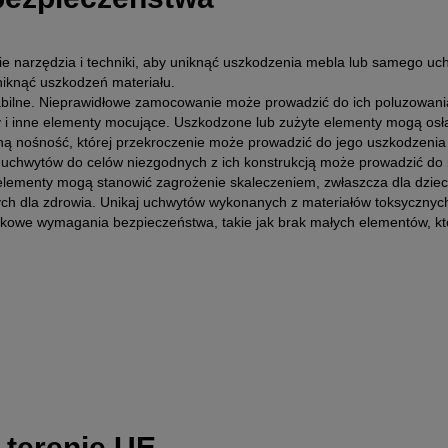
 narzędzia i techniki, aby uniknąć uszkodzenia mebla lub samego uc
niknąć uszkodzeń materiału.
abilne. Nieprawidłowe zamocowanie może prowadzić do ich poluzowania
y i inne elementy mocujące. Uszkodzone lub zużyte elementy mogą osła
ną nośność, której przekroczenie może prowadzić do jego uszkodzenia 
 uchwytów do celów niezgodnych z ich konstrukcją może prowadzić do 
elementy mogą stanowić zagrożenie skaleczeniem, zwłaszcza dla dzieci
h dla zdrowia. Unikaj uchwytów wykonanych z materiałów toksycznych 
tkowe wymagania bezpieczeństwa, takie jak brak małych elementów, któ
 terenie UE