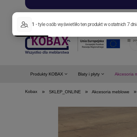
Aktualności
Nowo
Produkty KOBAX
Blaty i płyty
Akcesoria 
»
»
»
SKLEP_ONLINE
Akcesoria meblowe