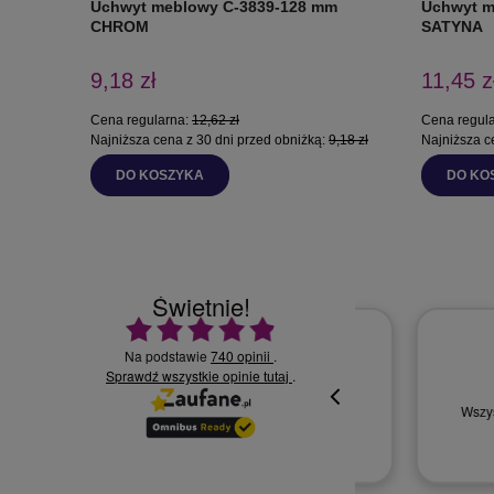
Uchwyt meblowy C-3839-128 mm
Uchwyt m
CHROM
SATYNA
9,18 zł
11,45 z
Cena regularna:
12,62 zł
Cena regul
Najniższa cena z 30 dni przed obniżką:
9,18 zł
Najniższa c
DO KOSZYKA
DO KO
Świetnie!
Ocena średnia 4.9 na 5
Na podstawie
740 opinii
.
Sprawdź wszystkie opinie
30.07.2026
.
tutaj
Wszystko supe
oki