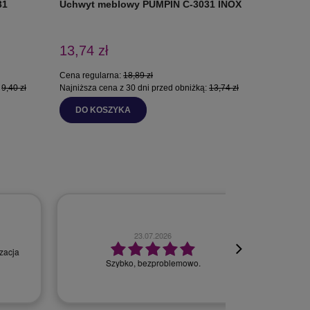
31
Uchwyt meblowy PUMPIN C-3031 INOX
Uchwyt 
STARE 
13,74 zł
13,56 z
Cena regularna:
18,89 zł
:
9,40 zł
Najniższa cena z 30 dni przed obniżką:
13,74 zł
DO KOSZYKA
DO K
23.07.2026
Szybko, bezproblemowo.