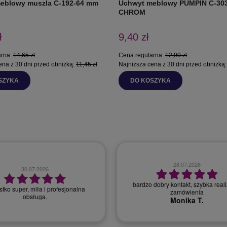
eblowy muszla C-192-64 mm
Uchwyt meblowy PUMPIN C-30
CHROM
ł
9,40 zł
arna:
14,65 zł
Cena regularna:
12,90 zł
ena z 30 dni przed obniżką:
11,45 zł
Najniższa cena z 30 dni przed obniżką
SZYKA
DO KOSZYKA
28.07.2026
30.07.2026
bardzo dobry kontakt, szybka realizacja
r, miła i profesjonalna
zamówienia
obsługa.
Monika T.