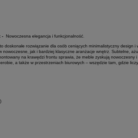
t -
Nowoczesna elegancja i funkcjonalność.
 doskonałe rozwiązanie dla osób ceniących minimalistyczny design i w
w nowoczesne, jak i bardziej klasyczne aranżacje wnętrz. Subtelne, a
ontowany na krawędzi frontu sprawia, że meble zyskują nowoczesny 
erobie, a także w przestrzeniach biurowych – wszędzie tam, gdzie liczy
)