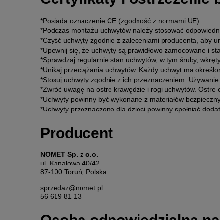
*Posiada oznaczenie CE (zgodność z normami UE).
*Podczas montażu uchwytów należy stosować odpowiednie
*Czyść uchwyty zgodnie z zaleceniami producenta, aby u
*Upewnij się, że uchwyty są prawidłowo zamocowane i st
*Sprawdzaj regularnie stan uchwytów, w tym śruby, wkręt
*Unikaj przeciążania uchwytów. Każdy uchwyt ma określo
*Stosuj uchwyty zgodnie z ich przeznaczeniem. Używanie
*Zwróć uwagę na ostre krawędzie i rogi uchwytów. Ostre 
*Uchwyty powinny być wykonane z materiałów bezpiecznyc
*Uchwyty przeznaczone dla dzieci powinny spełniać doda
Producent
NOMET Sp. z o.o.
ul. Kanałowa 40/42
87-100 Toruń, Polska
sprzedaz@nomet.pl
56 619 81 13
Osoba odpowiedzialna na