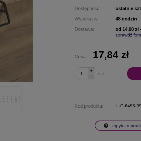
Dostępność:
ostatnie sz
Wysyłka w:
48 godzin
Dostawa:
od 14,00 zł
sprawdź for
Cena nie za
płatności
17,84 zł
Cena:
+
szt.
-
Kod produktu:
U-C-6493-0
zapytaj o prod