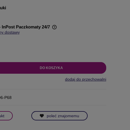
tuki
- InPost Paczkomaty 24/7
my dostawy
wiera ewentualnych kosztów
DO KOSZYKA
dodaj do przechowalni
96-P68
ukt
poleć znajomemu