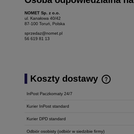
NOMET Sp. z o.o.
ul. Kanałowa 40/42
87-100 Toruń, Polska
sprzedaz@nomet.pl
56 619 81 13
Koszty dostawy
InPost Paczkomaty 24/7
Cena nie zawi
płatności
Kurier InPost standard
Kurier DPD standard
Odbiór osobisty
(odbiór w siedzibie firmy)