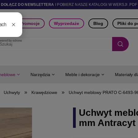
DOŁĄCZ DO NEWSLETTERA
I POBIERZ NASZE KATALOGI W WERSJI .PDF
ści
Promocje
Wyprzedaże
Blog
Pliki do 
meblowe
Narzędzia
Meble i dekoracje
Materiały d
»
»
Uchwyty
Krawędziowe
Uchwyt meblowy PRATO C-6493-96
Uchwyt mebl
mm Antracyt