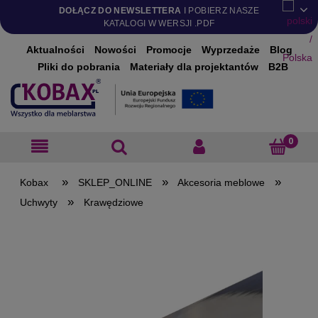
DOŁĄCZ DO NEWSLETTERA
I POBIERZ NASZE
KATALOGI W WERSJI .PDF
Aktualności
Nowości
Promocje
Wyprzedaże
Blog
Pliki do pobrania
Materiały dla projektantów
B2B
»
»
»
SKLEP_ONLINE
Akcesoria meblowe
»
Uchwyty
Krawędziowe