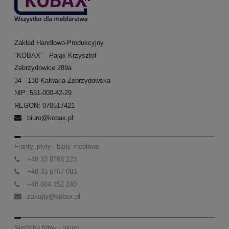
Zakład Handlowo-Produkcyjny
"KOBAX" - Pająk Krzysztof
Zebrzydowice 289a
34 - 130 Kalwaria Zebrzydowska
NIP: 551-000-42-29
REGON: 070517421
biuro@kobax.pl
Fronty, płyty i blaty meblowe
+48 33 8766 223
+48 33 8767 083
+48 604 152 240
zakupy@kobax.pl
Siedziba firmy - sklep