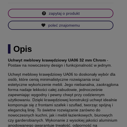
zapytaj o produkt
poleć znajomemu
Opis
Uchwyt meblowy krawędziowy UA06 32 mm Chrom
-
Postaw na nowoczesny design i funkcjonalność w jednym.
Uchwyt meblowy krawędziowy UA06 to doskonały wybór dla
osób, które cenią minimalistyczne rozwiązania oraz
estetyczne wykończenie mebli. Jego niebanalna, zaokrąglona
forma nadaje lekkości całej zabudowie, jednocześnie
zapewniając wygodny i pewny chwyt przy codziennym
użytkowaniu. Dzięki krawędziowej konstrukcji uchwyt idealnie
komponuje się z frontami szafek i szuflad, tworząc spójną i
elegancką linię. To świetne rozwiązanie zarówno do
nowoczesnych kuchni, jak i mebli łazienkowych, biurowych
czy garderobianych. Wykonanie z wysokiej jakości aluminium
anodowanego gwarantuje trwałość, odporność na