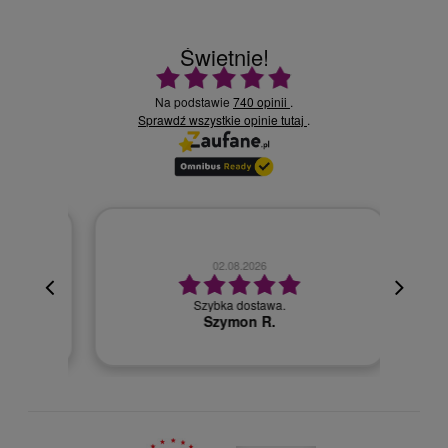
Świetnie!
Ocena średnia 4.9 na 5
Na podstawie
740 opinii
.
Sprawdź wszystkie opinie
.
tutaj
02.08.2026
cyjna,
cja też
Szybka dostawa.
 kuriera
Szymon R.