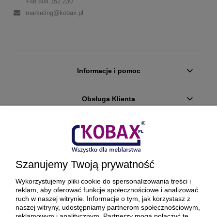
+48 604 152 230
marketing@kobax.pl
Informacje i pomoc
Obsługa Klienta
Konto klienta
Płatności i dostawa
Szanujemy Twoją prywatność
Wykorzystujemy pliki cookie do spersonalizowania treści i
Ciekawostki
reklam, aby oferować funkcje społecznościowe i analizować
ruch w naszej witrynie. Informacje o tym, jak korzystasz z
naszej witryny, udostępniamy partnerom społecznościowym,
O firmie
reklamowym i analitycznym. Partnerzy mogą połączyć te