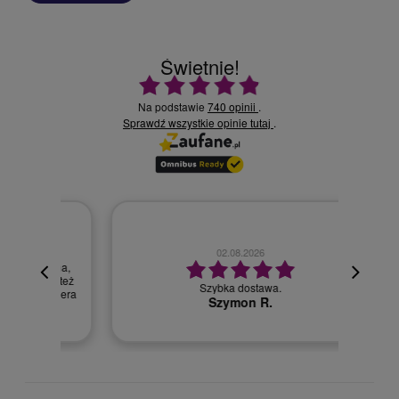
Świetnie!
Ocena średnia 4.9 na 5
Na podstawie
740 opinii
.
Sprawdź wszystkie opinie
.
tutaj
02.08.2026
cyjna,
cja też
Szybka dostawa.
 kuriera
Szymon R.