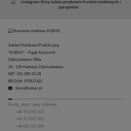
Zakład Handlowo-Produkcyjny
"KOBAX" - Pająk Krzysztof
Zebrzydowice 289a
34 - 130 Kalwaria Zebrzydowska
NIP: 551-000-42-29
REGON: 070517421
biuro@kobax.pl
Fronty, płyty i blaty meblowe
+48 33 8766 223
+48 33 8767 083
+48 604 152 240