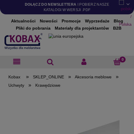
DOŁĄCZ DO NEWSLETTERA
I POBIERZ NASZE
KATALOGI W WERSJI .PDF
Aktualności
Nowości
Promocje
Wyprzedaże
Blog
Pliki do pobrania
Materiały dla projektantów
B2B
»
»
»
SKLEP_ONLINE
Akcesoria meblowe
»
Uchwyty
Krawędziowe