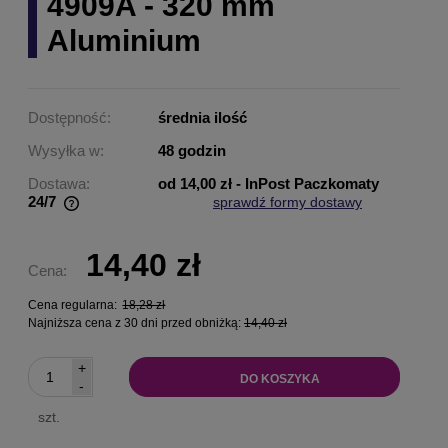
4909A - 320 mm
Aluminium
Dostępność:
średnia ilość
Wysyłka w:
48 godzin
Dostawa:
od 14,00 zł
- InPost Paczkomaty
24/7
sprawdź formy dostawy
Cena nie zawiera ewentualnych kosztów płatności
14,40 zł
Cena:
Cena regularna:
18,28 zł
Najniższa cena z 30 dni przed obniżką:
14,40 zł
+
DO KOSZYKA
-
szt.