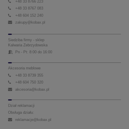
+48 33 8766 223
+48 33 8767 083
+48 604 152 240
zakupy@kobax.pl
Siedziba firmy - sklep
Kalwaria Zebrzydowska
Pn - Pt: 8:00 do 16:00
Akcesoria meblowe
+48 33 8739 355
+48 604 750 320
akcesoria@kobax.pl
Dział reklamacji
Obsługa działu:
reklamacje@kobax.pl