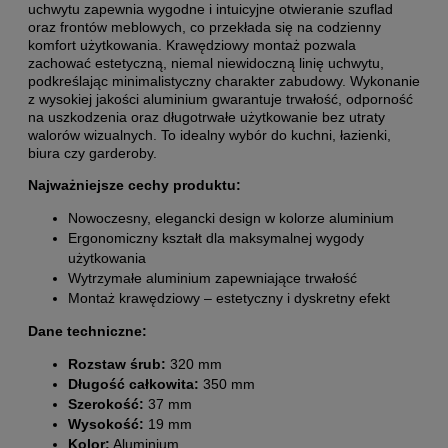
uchwytu zapewnia wygodne i intuicyjne otwieranie szuflad
oraz frontów meblowych, co przekłada się na codzienny
komfort użytkowania. Krawędziowy montaż pozwala
zachować estetyczną, niemal niewidoczną linię uchwytu,
podkreślając minimalistyczny charakter zabudowy. Wykonanie
z wysokiej jakości aluminium gwarantuje trwałość, odporność
na uszkodzenia oraz długotrwałe użytkowanie bez utraty
walorów wizualnych. To idealny wybór do kuchni, łazienki,
biura czy garderoby.
Najważniejsze cechy produktu:
Nowoczesny, elegancki design w kolorze aluminium
Ergonomiczny kształt dla maksymalnej wygody
użytkowania
Wytrzymałe aluminium zapewniające trwałość
Montaż krawędziowy – estetyczny i dyskretny efekt
Dane techniczne:
Rozstaw śrub:
320 mm
Długość całkowita:
350 mm
Szerokość:
37 mm
Wysokość:
19 mm
Kolor:
Aluminium