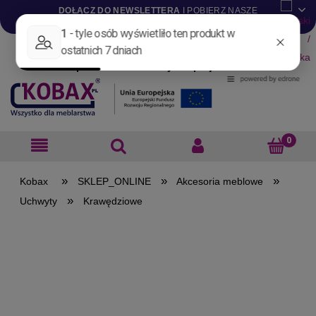
DOŁĄCZ DO NEWSLETTERA
I POBIERZ NASZE
KATALOGI W WERSJI .PDF
Aktualności
Nowości
Promocje
Wyprzedaże
Blog
Pliki do pobrania
Materiały dla projektantów
B2B
»
»
»
SKLEP_ONLINE
Akcesoria meblowe
»
Uchwyty
Krawędziowe