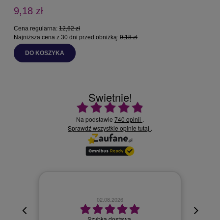
9,18 zł
Cena regularna:
12,62 zł
C
Najniższa cena z 30 dni przed obniżką:
9,18 zł
N
DO KOSZYKA
Świetnie!
Ocena średnia 4.9 na 5
Na podstawie
740 opinii
.
Sprawdź wszystkie opinie
.
tutaj
02.08.2026
cyjna,
cja też
Szybka dostawa.