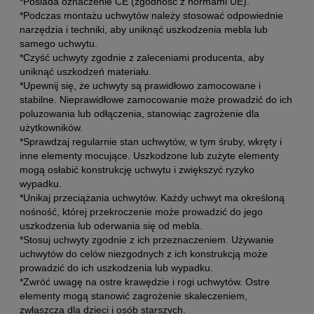
*Posiada oznaczenie CE (zgodność z normami UE).
*Podczas montażu uchwytów należy stosować odpowiednie
narzędzia i techniki, aby uniknąć uszkodzenia mebla lub
samego uchwytu.
*Czyść uchwyty zgodnie z zaleceniami producenta, aby
uniknąć uszkodzeń materiału.
*Upewnij się, że uchwyty są prawidłowo zamocowane i
stabilne. Nieprawidłowe zamocowanie może prowadzić do ich
poluzowania lub odłączenia, stanowiąc zagrożenie dla
użytkowników.
*Sprawdzaj regularnie stan uchwytów, w tym śruby, wkręty i
inne elementy mocujące. Uszkodzone lub zużyte elementy
mogą osłabić konstrukcję uchwytu i zwiększyć ryzyko
wypadku.
*Unikaj przeciążania uchwytów. Każdy uchwyt ma określoną
nośność, której przekroczenie może prowadzić do jego
uszkodzenia lub oderwania się od mebla.
*Stosuj uchwyty zgodnie z ich przeznaczeniem. Używanie
uchwytów do celów niezgodnych z ich konstrukcją może
prowadzić do ich uszkodzenia lub wypadku.
*Zwróć uwagę na ostre krawędzie i rogi uchwytów. Ostre
elementy mogą stanowić zagrożenie skaleczeniem,
zwłaszcza dla dzieci i osób starszych.