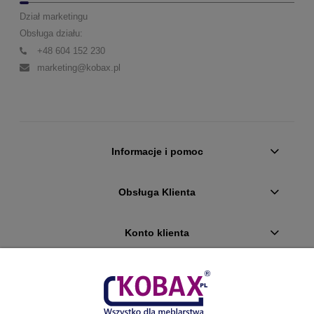
Dział marketingu
Obsługa działu:
+48 604 152 230
marketing@kobax.pl
Informacje i pomoc
Obsługa Klienta
Konto klienta
Płatności i dostawa