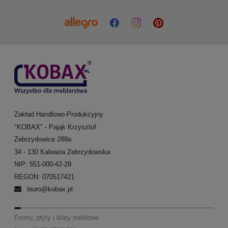
Zakład Handlowo-Produkcyjny
"KOBAX" - Pająk Krzysztof
Zebrzydowice 289a
34 - 130 Kalwaria Zebrzydowska
NIP: 551-000-42-29
REGON: 070517421
biuro@kobax.pl
Fronty, płyty i blaty meblowe