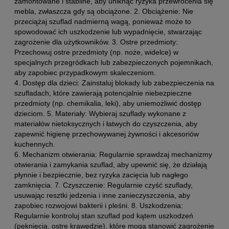
zamontowane i stabilne, aby uniknąć ryzyka przewrócenia się
mebla, zwłaszcza gdy są obciążone. 2. Obciążenie: Nie
przeciążaj szuflad nadmierną wagą, ponieważ może to
spowodować ich uszkodzenie lub wypadnięcie, stwarzając
zagrożenie dla użytkowników. 3. Ostre przedmioty:
Przechowuj ostre przedmioty (np. noże, widelce) w
specjalnych przegródkach lub zabezpieczonych pojemnikach,
aby zapobiec przypadkowym skaleczeniom.
4. Dostęp dla dzieci: Zainstaluj blokady lub zabezpieczenia na
szufladach, które zawierają potencjalnie niebezpieczne
przedmioty (np. chemikalia, leki), aby uniemożliwić dostęp
dzieciom. 5. Materiały: Wybieraj szuflady wykonane z
materiałów nietoksycznych i łatwych do czyszczenia, aby
zapewnić higienę przechowywanej żywności i akcesoriów
kuchennych.
6. Mechanizm otwierania: Regularnie sprawdzaj mechanizmy
otwierania i zamykania szuflad, aby upewnić się, że działają
płynnie i bezpiecznie, bez ryzyka zacięcia lub nagłego
zamknięcia. 7. Czyszczenie: Regularnie czyść szuflady,
usuwając resztki jedzenia i inne zanieczyszczenia, aby
zapobiec rozwojowi bakterii i pleśni. 8. Uszkodzenia:
Regularnie kontroluj stan szuflad pod kątem uszkodzeń
(pęknięcia, ostre krawędzie), które mogą stanowić zagrożenie