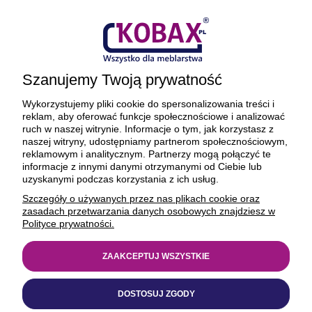
Płatności i dostawa
Ciekawostki
Szanujemy Twoją prywatność
O firmie
Wykorzystujemy pliki cookie do spersonalizowania treści i
reklam, aby oferować funkcje społecznościowe i analizować
ruch w naszej witrynie. Informacje o tym, jak korzystasz z
naszej witryny, udostępniamy partnerom społecznościowym,
reklamowym i analitycznym. Partnerzy mogą połączyć te
BEZPIECZNE PŁATNOŚCI ORAZ DOSTAWA
informacje z innymi danymi otrzymanymi od Ciebie lub
uzyskanymi podczas korzystania z ich usług.
Szczegóły o używanych przez nas plikach cookie oraz
zasadach przetwarzania danych osobowych znajdziesz w
Polityce prywatności.
ZAAKCEPTUJ WSZYSTKIE
© 1977-2025
kobax.pl
DOSTOSUJ ZGODY
Realizacja
https://xeniadesign.pl/
| Sklep
Shoper Premium