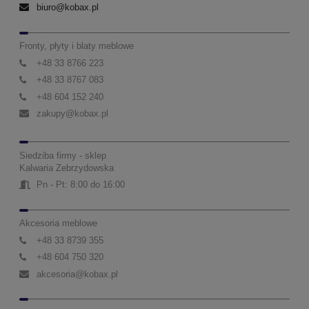
biuro@kobax.pl
Fronty, płyty i blaty meblowe
+48 33 8766 223
+48 33 8767 083
+48 604 152 240
zakupy@kobax.pl
Siedziba firmy - sklep
Kalwaria Zebrzydowska
Pn - Pt: 8:00 do 16:00
Akcesoria meblowe
+48 33 8739 355
+48 604 750 320
akcesoria@kobax.pl