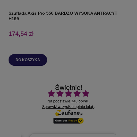
Szuflada Axis Pro 550 BARDZO WYSOKA ANTRACYT
S
H199
174,54 zł
DO KOSZYKA
Świetnie!
Ocena średnia 4.9 na 5
Na podstawie
740 opinii
.
Sprawdź wszystkie opinie
.
tutaj