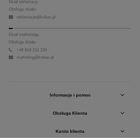
Dział reklamacji
Obsługa działu:
reklamacje@kobax.pl
Dział marketingu
Obsługa działu:
+48 604 152 230
marketing@kobax.pl
Informacje i pomoc
Obsługa Klienta
Konto klienta