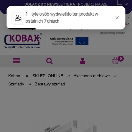
DOŁĄCZ DO NEWSLETTERA
I POBIERZ NASZE
KATALOGI W WERSJI .PDF
Aktualności
Nowości
Promocje
Wyprzedaże
Blog
Pliki do pobrania
Materiały dla projektantów
B2B
»
»
»
SKLEP_ONLINE
Akcesoria meblowe
»
Szuflady
Zestawy szuflad