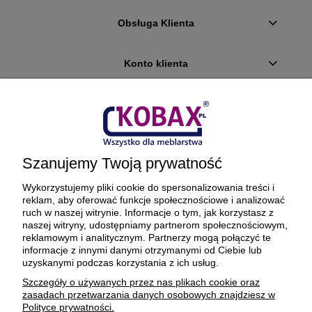
Obsługa Klienta
Konto klienta
Płatności i dostawa
Ciekawostki
Szanujemy Twoją prywatność
O firmie
Wykorzystujemy pliki cookie do spersonalizowania treści i
reklam, aby oferować funkcje społecznościowe i analizować
ruch w naszej witrynie. Informacje o tym, jak korzystasz z
naszej witryny, udostępniamy partnerom społecznościowym,
reklamowym i analitycznym. Partnerzy mogą połączyć te
BEZPIECZNE PŁATNOŚCI ORAZ DOSTAWA
informacje z innymi danymi otrzymanymi od Ciebie lub
uzyskanymi podczas korzystania z ich usług.
Szczegóły o używanych przez nas plikach cookie oraz
zasadach przetwarzania danych osobowych znajdziesz w
Polityce prywatności.