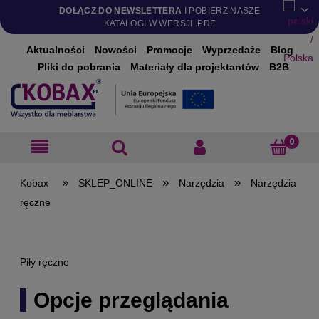
DOŁĄCZ DO NEWSLETTERA
I POBIERZ NASZE
KATALOGI W WERSJI .PDF
Aktualności
Nowości
Promocje
Wyprzedaże
Blog
Pliki do pobrania
Materiały dla projektantów
B2B
»
»
»
SKLEP_ONLINE
Narzędzia
Narzędzia
ręczne
Piły ręczne
Opcje przeglądania