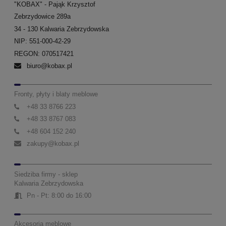
"KOBAX" - Pająk Krzysztof
Zebrzydowice 289a
34 - 130 Kalwaria Zebrzydowska
NIP: 551-000-42-29
REGON: 070517421
biuro@kobax.pl
Fronty, płyty i blaty meblowe
+48 33 8766 223
+48 33 8767 083
+48 604 152 240
zakupy@kobax.pl
Siedziba firmy - sklep
Kalwaria Zebrzydowska
Pn - Pt: 8:00 do 16:00
Akcesoria meblowe