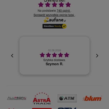
Ocena średnia 4.9 na 5
Na podstawie
740 opinii
.
Sprawdź wszystkie opinie
.
tutaj
02.08.2026
cyjna,
cja też
Szybka dostawa.
 kuriera
Szymon R.