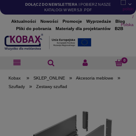
DOŁĄCZ DO NEWSLETTERA
I POBIERZ NASZE
KATALOGI W WERSJI .PDF
Aktualności
Nowości
Promocje
Wyprzedaże
Blog
Pliki do pobrania
Materiały dla projektantów
B2B
»
»
»
SKLEP_ONLINE
Akcesoria meblowe
»
Szuflady
Zestawy szuflad