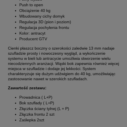
Push to open
Obciążenie 40 kg
Wbudowany cichy domyk
Regulacja 3D (pion i poziom)
Regulacja pochylenia frontu
Kolor: antracyt
Producent GTV
Cienki płaszcz boczny o szerokości zaledwie 13 mm nadaje
szufladzie prosty i nowoczesny wygląd, a wykończenie
systemu w bieli lub antracycie umożliwia stworzenie wielu
niecodziennych aranżacji. Wąski bok zapewnia również więcej
miejsca w szufladzie i dodaje jej lekkości. System
charakteryzuje się dużym udźwigiem do 40 kg, umożliwiając
zastosowanie nawet w szerokich szufladach.
Zawartość zestawu:
Prowadnica ( L+P)
Bok szuflady ( L+P)
Złączka ściany tylnej (L + P)
Złączka frontu 2 szt
Zaślepka 2szt