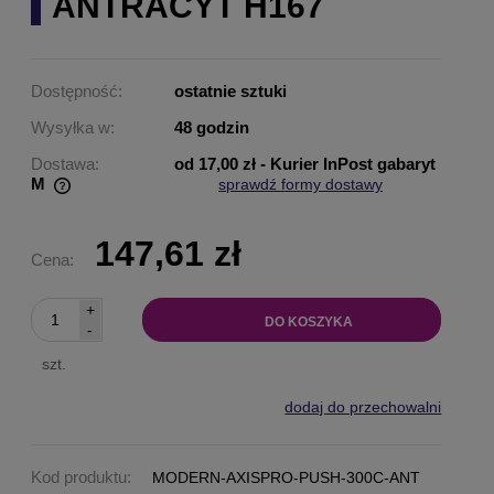
ANTRACYT H167
Dostępność:
ostatnie sztuki
Wysyłka w:
48 godzin
Dostawa:
od 17,00 zł
- Kurier InPost gabaryt
M
sprawdź formy dostawy
Cena nie zawiera ewentualnych kosztów płatności
147,61 zł
Cena:
+
DO KOSZYKA
-
szt.
dodaj do przechowalni
Kod produktu:
MODERN-AXISPRO-PUSH-300C-ANT