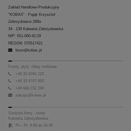
Zakład Handlowo-Produkcyjny
"KOBAX" - Pająk Krzysztof
Zebrzydowice 289a
34 - 130 Kalwaria Zebrzydowska
NIP: 551-000-42-29
REGON: 070517421
biuro@kobax.pl
Fronty, płyty i blaty meblowe
+48 33 8766 223
+48 33 8767 083
+48 604 152 240
zakupy@kobax.pl
Siedziba firmy - sklep
Kalwaria Zebrzydowska
Pn - Pt: 8:00 do 16:00