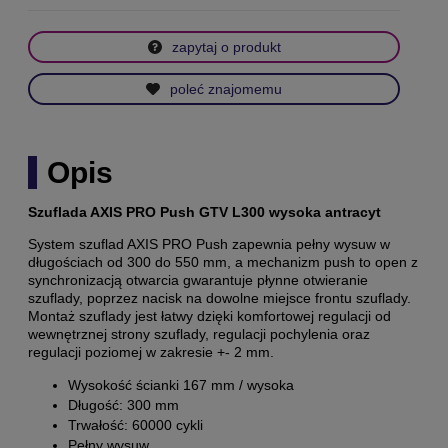
zapytaj o produkt
poleć znajomemu
Opis
Szuflada AXIS PRO Push GTV
L300 wysoka antracyt
System szuflad AXIS PRO Push zapewnia pełny wysuw w
długościach od 300 do 550 mm, a mechanizm push to open z
synchronizacją otwarcia gwarantuje płynne otwieranie
szuflady, poprzez nacisk na dowolne miejsce frontu szuflady.
Montaż szuflady jest łatwy dzięki komfortowej regulacji od
wewnętrznej strony szuflady, regulacji pochylenia oraz
regulacji poziomej w zakresie +- 2 mm.
Wysokość ścianki 167 mm / wysoka
Długość: 300 mm
Trwałość: 60000 cykli
Pełny wysuw