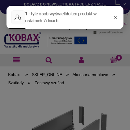
DOŁĄCZ DO NEWSLETTERA
I POBIERZ NASZE
KATALOGI W WERSJI .PDF
Aktualności
Nowości
Promocje
Wyprzedaże
Blog
Pliki do pobrania
Materiały dla projektantów
B2B
»
»
»
SKLEP_ONLINE
Akcesoria meblowe
»
Szuflady
Zestawy szuflad