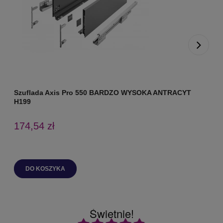
Szuflada Axis Pro 550 BARDZO WYSOKA ANTRACYT
S
H199
174,54 zł
DO KOSZYKA
Świetnie!
Ocena średnia 4.9 na 5