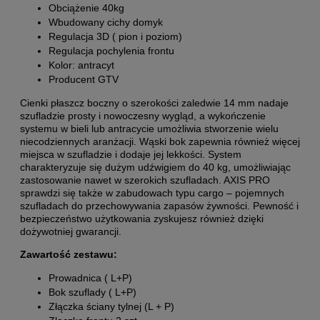
Obciążenie 40kg
Wbudowany cichy domyk
Regulacja 3D ( pion i poziom)
Regulacja pochylenia frontu
Kolor: antracyt
Producent GTV
Cienki płaszcz boczny o szerokości zaledwie 14 mm nadaje
szufladzie prosty i nowoczesny wygląd, a wykończenie
systemu w bieli lub antracycie umożliwia stworzenie wielu
niecodziennych aranżacji. Wąski bok zapewnia również więcej
miejsca w szufladzie i dodaje jej lekkości. System
charakteryzuje się dużym udźwigiem do 40 kg, umożliwiając
zastosowanie nawet w szerokich szufladach. AXIS PRO
sprawdzi się także w zabudowach typu cargo – pojemnych
szufladach do przechowywania zapasów żywności. Pewność i
bezpieczeństwo użytkowania zyskujesz również dzięki
dożywotniej gwarancji.
Zawartość zestawu:
Prowadnica ( L+P)
Bok szuflady ( L+P)
Złączka ściany tylnej (L + P)