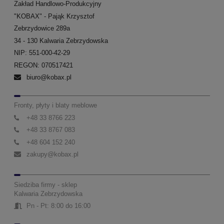
Zakład Handlowo-Produkcyjny
"KOBAX" - Pająk Krzysztof
Zebrzydowice 289a
34 - 130 Kalwaria Zebrzydowska
NIP: 551-000-42-29
REGON: 070517421
biuro@kobax.pl
Fronty, płyty i blaty meblowe
+48 33 8766 223
+48 33 8767 083
+48 604 152 240
zakupy@kobax.pl
Siedziba firmy - sklep
Kalwaria Zebrzydowska
Pn - Pt: 8:00 do 16:00