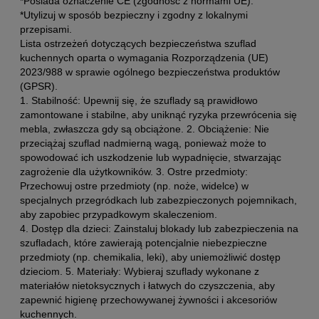
*Posiada oznaczenie CE (zgodność z normami UE).
*Utylizuj w sposób bezpieczny i zgodny z lokalnymi
przepisami.
Lista ostrzeżeń dotyczących bezpieczeństwa szuflad
kuchennych oparta o wymagania Rozporządzenia (UE)
2023/988 w sprawie ogólnego bezpieczeństwa produktów
(GPSR).
1. Stabilność: Upewnij się, że szuflady są prawidłowo
zamontowane i stabilne, aby uniknąć ryzyka przewrócenia się
mebla, zwłaszcza gdy są obciążone. 2. Obciążenie: Nie
przeciążaj szuflad nadmierną wagą, ponieważ może to
spowodować ich uszkodzenie lub wypadnięcie, stwarzając
zagrożenie dla użytkowników. 3. Ostre przedmioty:
Przechowuj ostre przedmioty (np. noże, widelce) w
specjalnych przegródkach lub zabezpieczonych pojemnikach,
aby zapobiec przypadkowym skaleczeniom.
4. Dostęp dla dzieci: Zainstaluj blokady lub zabezpieczenia na
szufladach, które zawierają potencjalnie niebezpieczne
przedmioty (np. chemikalia, leki), aby uniemożliwić dostęp
dzieciom. 5. Materiały: Wybieraj szuflady wykonane z
materiałów nietoksycznych i łatwych do czyszczenia, aby
zapewnić higienę przechowywanej żywności i akcesoriów
kuchennych.