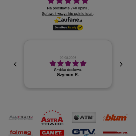
Na podstawie
740 opinii
.
Sprawdź wszystkie opinie
.
tutaj
02.08.2026
cyjna,
cja też
Szybka dostawa.
 kuriera
Szymon R.