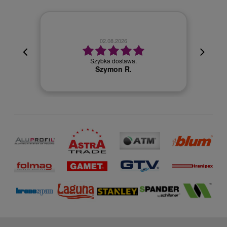
02.08.2026
cyjna,
cja też
Szybka dostawa.
 kuriera
Szymon R.