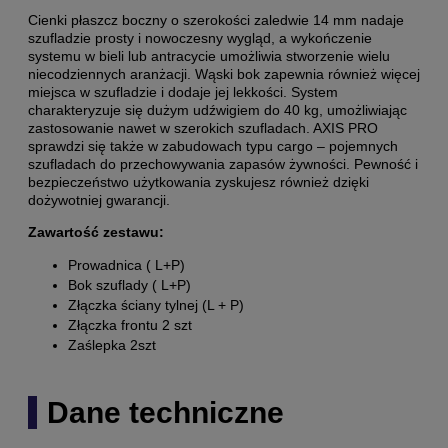
Cienki płaszcz boczny o szerokości zaledwie 14 mm nadaje
szufladzie prosty i nowoczesny wygląd, a wykończenie
systemu w bieli lub antracycie umożliwia stworzenie wielu
niecodziennych aranżacji. Wąski bok zapewnia również więcej
miejsca w szufladzie i dodaje jej lekkości. System
charakteryzuje się dużym udźwigiem do 40 kg, umożliwiając
zastosowanie nawet w szerokich szufladach. AXIS PRO
sprawdzi się także w zabudowach typu cargo – pojemnych
szufladach do przechowywania zapasów żywności. Pewność i
bezpieczeństwo użytkowania zyskujesz również dzięki
dożywotniej gwarancji.
Zawartość zestawu:
Prowadnica ( L+P)
Bok szuflady ( L+P)
Złączka ściany tylnej (L + P)
Złączka frontu 2 szt
Zaślepka 2szt
Dane techniczne