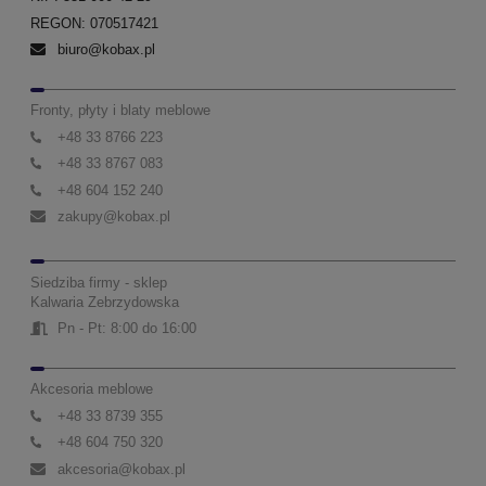
REGON: 070517421
biuro@kobax.pl
Fronty, płyty i blaty meblowe
+48 33 8766 223
+48 33 8767 083
+48 604 152 240
zakupy@kobax.pl
Siedziba firmy - sklep
Kalwaria Zebrzydowska
Pn - Pt: 8:00 do 16:00
Akcesoria meblowe
+48 33 8739 355
+48 604 750 320
akcesoria@kobax.pl