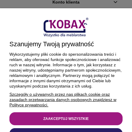
Konto klienta
Płatności i dostawa
Ciekawostki
Szanujemy Twoją prywatność
O firmie
Wykorzystujemy pliki cookie do spersonalizowania treści i
reklam, aby oferować funkcje społecznościowe i analizować
ruch w naszej witrynie. Informacje o tym, jak korzystasz z
naszej witryny, udostępniamy partnerom społecznościowym,
reklamowym i analitycznym. Partnerzy mogą połączyć te
BEZPIECZNE PŁATNOŚCI ORAZ DOSTAWA
informacje z innymi danymi otrzymanymi od Ciebie lub
uzyskanymi podczas korzystania z ich usług.
Szczegóły o używanych przez nas plikach cookie oraz
zasadach przetwarzania danych osobowych znajdziesz w
Polityce prywatności.
ZAAKCEPTUJ WSZYSTKIE
© 1977-2025
kobax.pl