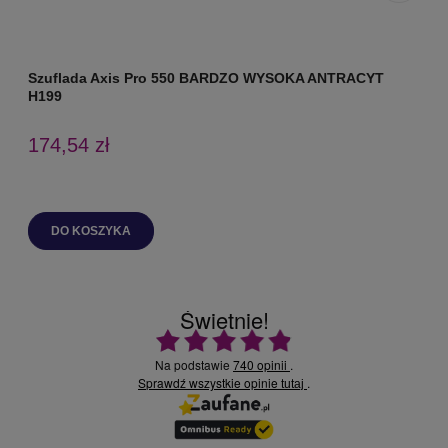
Szuflada Axis Pro 550 BARDZO WYSOKA ANTRACYT
S
H199
174,54 zł
DO KOSZYKA
Świetnie!
Ocena średnia 4.9 na 5
Na podstawie
740 opinii
.
Sprawdź wszystkie opinie
.
tutaj