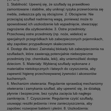
1. Stabilność: Upewnij się, że szuflady są prawidłowo
zamontowane i stabilne, aby uniknąć ryzyka przewrócenia się
mebla, zwłaszcza gdy są obciążone. 2. Obciążenie: Nie
przeciążaj szuflad nadmierną wagą, ponieważ może to
spowodować ich uszkodzenie lub wypadnięcie, stwarzając
zagrożenie dla użytkowników. 3. Ostre przedmioty:
Przechowuj ostre przedmioty (np. noże, widelce) w
specjalnych przegródkach lub zabezpieczonych pojemnikach,
aby zapobiec przypadkowym skaleczeniom.
4. Dostęp dla dzieci: Zainstaluj blokady lub zabezpieczenia na
szufladach, które zawierają potencjalnie niebezpieczne
przedmioty (np. chemikalia, leki), aby uniemożliwić dostęp
dzieciom. 5. Materiały: Wybieraj szuflady wykonane z
materiałów nietoksycznych i łatwych do czyszczenia, aby
zapewnić higienę przechowywanej żywności i akcesoriów
kuchennych.
6. Mechanizm otwierania: Regularnie sprawdzaj mechanizmy
otwierania i zamykania szuflad, aby upewnić się, że działają
płynnie i bezpiecznie, bez ryzyka zacięcia lub nagłego
zamknięcia. 7. Czyszczenie: Regularnie czyść szuflady,
usuwając resztki jedzenia i inne zanieczyszczenia, aby
zapobiec rozwojowi bakterii i pleśni. 8. Uszkodzenia: