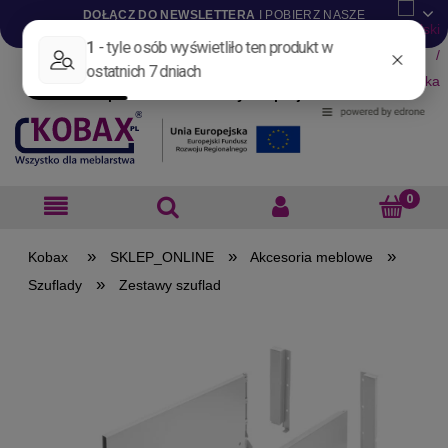
DOŁĄCZ DO NEWSLETTERA
I POBIERZ NASZE
KATALOGI W WERSJI .PDF
Aktualności
Nowości
Promocje
Wyprzedaże
Blog
Pliki do pobrania
Materiały dla projektantów
B2B
»
»
»
SKLEP_ONLINE
Akcesoria meblowe
»
Szuflady
Zestawy szuflad