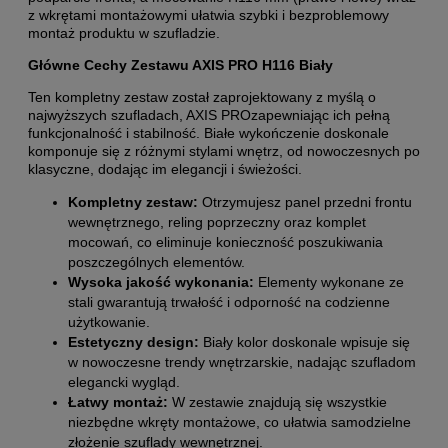
z wkrętami montażowymi ułatwia szybki i bezproblemowy
montaż produktu w szufladzie.
Główne Cechy Zestawu AXIS PRO H116 Biały
Ten kompletny zestaw został zaprojektowany z myślą o
najwyższych szufladach, AXIS PROzapewniając ich pełną
funkcjonalność i stabilność. Białe wykończenie doskonale
komponuje się z różnymi stylami wnętrz, od nowoczesnych po
klasyczne, dodając im elegancji i świeżości.
Kompletny zestaw:
Otrzymujesz panel przedni frontu
wewnętrznego, reling poprzeczny oraz komplet
mocowań, co eliminuje konieczność poszukiwania
poszczególnych elementów.
Wysoka jakość wykonania:
Elementy wykonane ze
stali gwarantują trwałość i odporność na codzienne
użytkowanie.
Estetyczny design:
Biały kolor doskonale wpisuje się
w nowoczesne trendy wnętrzarskie, nadając szufladom
elegancki wygląd.
Łatwy montaż:
W zestawie znajdują się wszystkie
niezbędne wkręty montażowe, co ułatwia samodzielne
złożenie szuflady wewnętrznej.