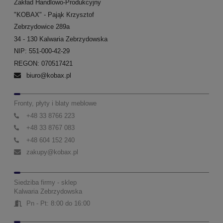
Zakład Handlowo-Produkcyjny
"KOBAX" - Pająk Krzysztof
Zebrzydowice 289a
34 - 130 Kalwaria Zebrzydowska
NIP: 551-000-42-29
REGON: 070517421
biuro@kobax.pl
Fronty, płyty i blaty meblowe
+48 33 8766 223
+48 33 8767 083
+48 604 152 240
zakupy@kobax.pl
Siedziba firmy - sklep
Kalwaria Zebrzydowska
Pn - Pt: 8:00 do 16:00