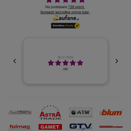
Na podstawie
739 opinii
.
Sprawdź wszystkie opinie
.
tutaj
30.07.2026
oki
Wszyst