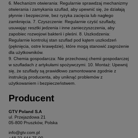
6. Mechanizm otwierania: Regularnie sprawdzaj mechanizmy
otwierania i zamykania szuflad, aby upewnić się, że działają
płynnie i bezpiecznie, bez ryzyka zacięcia lub nagłego
zamknięcia. 7. Czyszczenie: Regularnie czyść szuflady,
usuwając resztki jedzenia i inne zanieczyszczenia, aby
zapobiec rozwojowi bakterii i pleśni. 8. Uszkodzenia:
Regularnie kontroluj stan szuflad pod kątem uszkodzeń
(pęknięcia, ostre krawędzie), które mogą stanowić zagrożenie
dla użytkowników.
9. Chemia gospodarcza: Nie przechowuj chemii gospodarczej
w szufladach z artykułami spożywczymi. 10. Montaż: Upewnij
się, że szuflady są prawidłowo zamontowane zgodnie z
instrukcją producenta, aby uniknąć problemów z
użytkowaniem i bezpieczeństwem.
Producent
GTV Poland S.A
ul. Przejazdowa 21
05-800 Pruszków, Polska
info@gtv.com.pl
+48 22 444 75 00