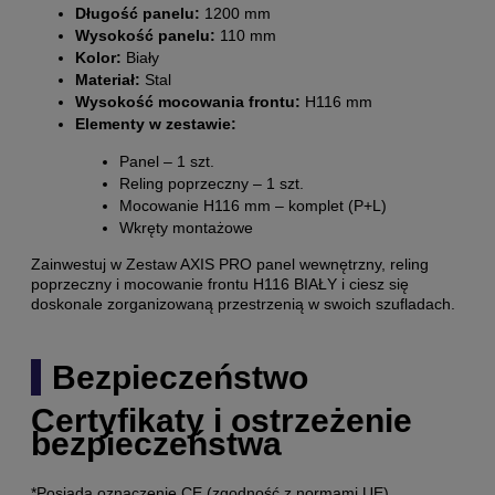
Długość panelu:
1200 mm
Wysokość panelu:
110 mm
Kolor:
Biały
Materiał:
Stal
Wysokość mocowania frontu:
H116 mm
Elementy w zestawie:
Panel – 1 szt.
Reling poprzeczny – 1 szt.
Mocowanie H116 mm – komplet (P+L)
Wkręty montażowe
Zainwestuj w Zestaw AXIS PRO panel wewnętrzny, reling
poprzeczny i mocowanie frontu H116 BIAŁY i ciesz się
doskonale zorganizowaną przestrzenią w swoich szufladach.
Bezpieczeństwo
Certyfikaty i ostrzeżenie
bezpieczeństwa
*Posiada oznaczenie CE (zgodność z normami UE).