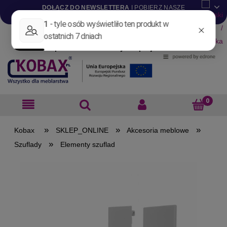
DOŁĄCZ DO NEWSLETTERA
I POBIERZ NASZE
KATALOGI W WERSJI .PDF
Aktualności
Nowości
Promocje
Wyprzedaże
Blog
Pliki do pobrania
Materiały dla projektantów
B2B
»
»
»
SKLEP_ONLINE
Akcesoria meblowe
»
Szuflady
Elementy szuflad