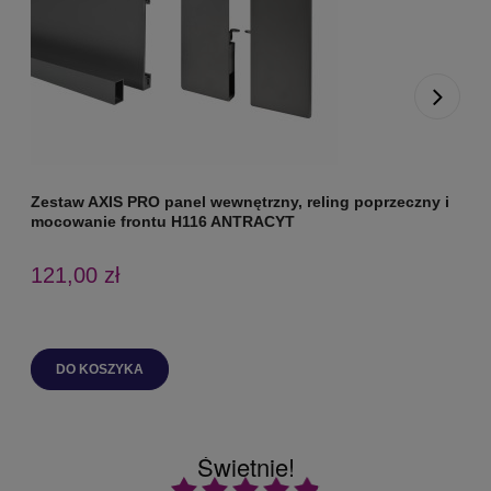
Zestaw AXIS PRO panel wewnętrzny, reling poprzeczny i
Z
mocowanie frontu H116 ANTRACYT
m
121,00 zł
DO KOSZYKA
Świetnie!
Ocena średnia 4.9 na 5