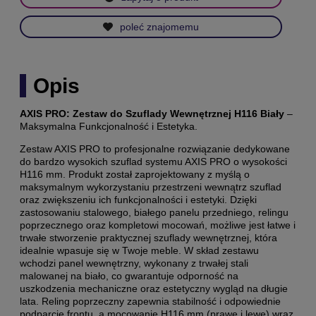
poleć znajomemu
Opis
AXIS PRO: Zestaw do Szuflady Wewnętrznej H116 Biały
–
Maksymalna Funkcjonalność i Estetyka.
Zestaw AXIS PRO to profesjonalne rozwiązanie dedykowane
do bardzo wysokich szuflad systemu AXIS PRO o wysokości
H116 mm. Produkt został zaprojektowany z myślą o
maksymalnym wykorzystaniu przestrzeni wewnątrz szuflad
oraz zwiększeniu ich funkcjonalności i estetyki. Dzięki
zastosowaniu stalowego, białego panelu przedniego, relingu
poprzecznego oraz kompletowi mocowań, możliwe jest łatwe i
trwałe stworzenie praktycznej szuflady wewnętrznej, która
idealnie wpasuje się w Twoje meble. W skład zestawu
wchodzi panel wewnętrzny, wykonany z trwałej stali
malowanej na biało, co gwarantuje odporność na
uszkodzenia mechaniczne oraz estetyczny wygląd na długie
lata. Reling poprzeczny zapewnia stabilność i odpowiednie
podparcie frontu, a mocowanie H116 mm (prawe i lewe) wraz