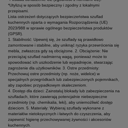
*Utylizuj w sposób bezpieczny i zgodny z lokalnymi
przepisami.
Lista ostrzeżeń dotyczących bezpieczeństwa szuflad
kuchennych oparta o wymagania Rozporządzenia (UE)
2023/988 w sprawie ogólnego bezpieczeństwa produktów
(GPSR).
1. Stabilność: Upewnij się, że szuflady są prawidłowo
zamontowane i stabilne, aby uniknąć ryzyka przewrócenia się
mebla, zwłaszcza gdy są obciążone. 2. Obciążenie: Nie
przeciążaj szuflad nadmierną wagą, ponieważ może to
spowodować ich uszkodzenie lub wypadnięcie, stwarzając
zagrożenie dla użytkowników. 3. Ostre przedmioty:
Przechowuj ostre przedmioty (np. noże, widelce) w
specjalnych przegródkach lub zabezpieczonych pojemnikach,
aby zapobiec przypadkowym skaleczeniom.
4. Dostęp dla dzieci: Zainstaluj blokady lub zabezpieczenia na
szufladach, które zawierają potencjalnie niebezpieczne
przedmioty (np. chemikalia, leki), aby uniemożliwić dostęp
dzieciom. 5. Materiały: Wybieraj szuflady wykonane z
materiałów nietoksycznych i łatwych do czyszczenia, aby
zapewnić higienę przechowywanej żywności i akcesoriów
kuchennych.