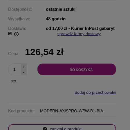
Dostępność:
ostatnie sztuki
Wysyłka w:
48 godzin
Dostawa:
od 17,00 zł
- Kurier InPost gabaryt
M
sprawdź formy dostawy
Cena nie zawiera ewentualnych kosztów płatności
126,54 zł
Cena:
+
DO KOSZYKA
-
szt.
dodaj do przechowalni
Kod produktu:
MODERN-AXISPRO-WEW-B1-BIA
zapytaj o produkt