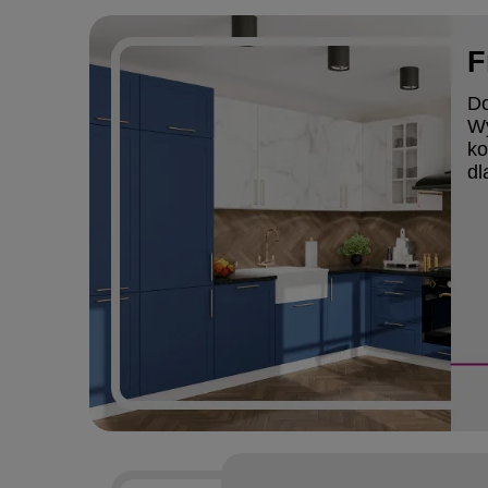
F
Do
Wy
ko
dl