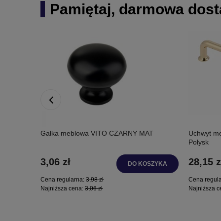
Pamiętaj, darmowa dosta
 INOX
Gałka meblowa VITO CZARNY MAT
Uchwyt m
Połysk
3,06 zł
28,15 z
SZYKA
DO KOSZYKA
Cena regularna:
3,98 zł
Cena regul
Najniższa cena:
3,06 zł
Najniższa c