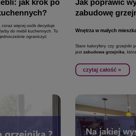
bli: jak krok po
Jak poprawić w
 kuchennych?
zabudowę grzej
 coraz więcej osób decyduje
Wnętrza w małych mieszka
farby do mebli kuchennych. To
 jednocześnie ograniczyć
Stare kaloryfery czy grzejniki
jest
zabudowa grzejnika
, któ
czytaj całość »