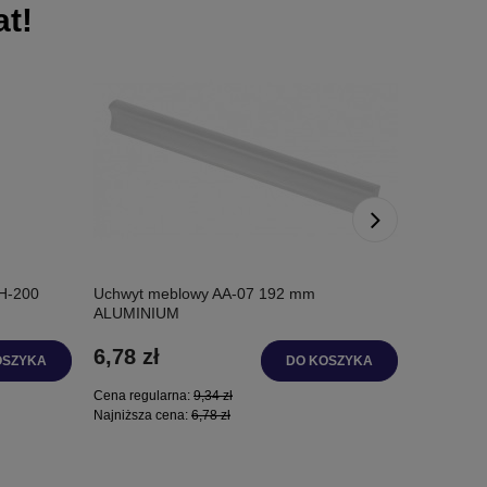
t!
H-200
Uchwyt meblowy AA-07 192 mm
Nóżka me
ALUMINIUM
CZARNY
6,78 zł
7,82 zł
OSZYKA
DO KOSZYKA
Cena regularna:
9,34 zł
Cena regul
Najniższa cena:
6,78 zł
Najniższa 