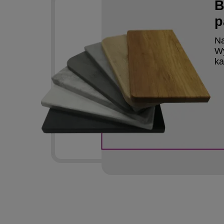
B
p
Na
Wy
ka