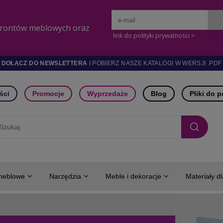
DOŁĄCZ DO NEWSLETTERA
I POBIERZ NASZE KATALOGI W WERSJI .PDF
ści
Promocje
Wyprzedaże
Blog
Pliki do 
meblowe
Narzędzia
Meble i dekoracje
Materiały d