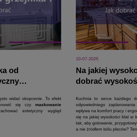
10-07-2025
ka od
Na jakiej wysoko
yczny
dobrać wysokoś
sto widać okopcenie. To efekt
Kuchnia to serce każdego d
tanowić się czy
maskowanie
odpowiedniego zaplanowania
chować estetyczny wygląd
wpływa na komfort pracy i ergo
się na jakiej wysokości blat w
tak, aby gotowanie, przygotow
a nie źródłem bólu pleców? Ten 