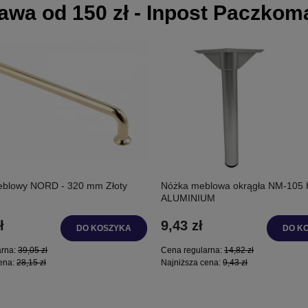
wa od 150 zł - Inpost Paczkoma
eblowy NORD - 320 mm Złoty
Nóżka meblowa okrągła NM-105 
ALUMINIUM
ł
9,43 zł
DO KOSZYKA
DO K
arna:
39,05 zł
Cena regularna:
14,82 zł
ena:
28,15 zł
Najniższa cena:
9,43 zł