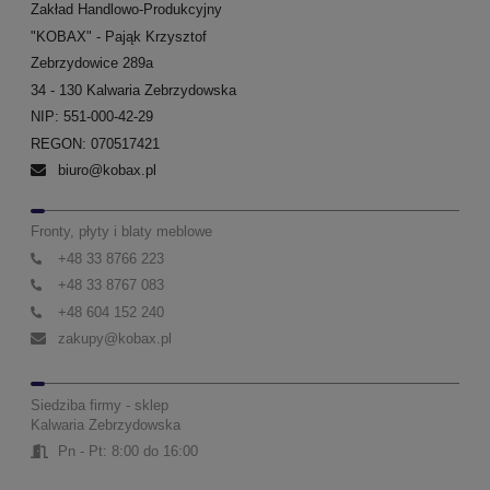
Zakład Handlowo-Produkcyjny
"KOBAX" - Pająk Krzysztof
Zebrzydowice 289a
34 - 130 Kalwaria Zebrzydowska
NIP: 551-000-42-29
REGON: 070517421
biuro@kobax.pl
Fronty, płyty i blaty meblowe
+48 33 8766 223
+48 33 8767 083
+48 604 152 240
zakupy@kobax.pl
Siedziba firmy - sklep
Kalwaria Zebrzydowska
Pn - Pt: 8:00 do 16:00