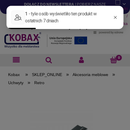
DOŁĄCZ DO NEWSLETTERA
I POBIERZ NASZE
KATALOGI W WERSJI .PDF
Aktualności
Nowości
Promocje
Wyprzedaże
Blog
Pliki do pobrania
Materiały dla projektantów
B2B
»
»
»
SKLEP_ONLINE
Akcesoria meblowe
»
Uchwyty
Retro