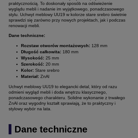
praktycznością. To doskonały sposób na odświeżenie
wyglądu mebli i nadanie im wyjątkowego, ponadczasowego
stylu. Uchwyt meblowy UU19 w kolorze stare srebro świetnie
sprawdzi się zarówno przy nowych projektach, jak i podczas
renowacji mebli.
Dane techniczne:
Rozstaw otworów montażowych:
128 mm
Długość całkowita:
180 mm
Wysokość:
25 mm
Szerokość:
20 mm
Kolor:
Stare srebro
Materiał:
ZnAl
Uchwyt meblowy UU19 to elegancki detal, który od razu
odmieni wygląd mebli i doda wnętrzu klasycznego,
ponadczasowego charakteru. Solidne wykonanie z trwałego
ZnAl oraz wygodny kształt sprawiają, że to praktyczny i
stylowy wybór na lata.
Dane techniczne