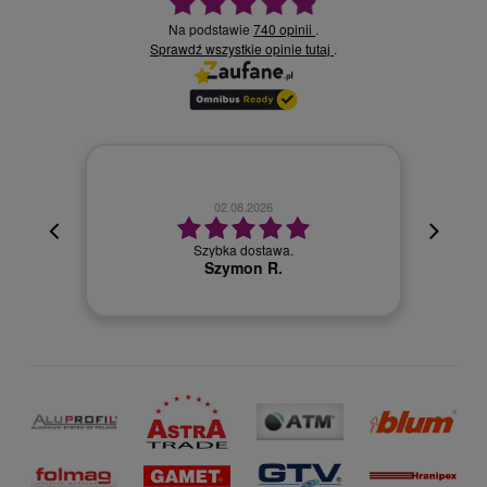
Na podstawie
740 opinii
.
Sprawdź wszystkie opinie
.
tutaj
02.08.2026
cyjna,
cja też
Szybka dostawa.
 kuriera
Szymon R.