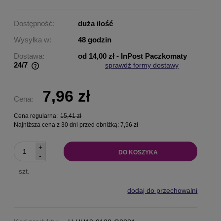
Dostępność:
duża ilość
Wysyłka w:
48 godzin
Dostawa:
od 14,00 zł
- InPost Paczkomaty
24/7
sprawdź formy dostawy
Cena nie zawiera ewentualnych kosztów płatności
7,96 zł
Cena:
Cena regularna:
15,41 zł
Najniższa cena z 30 dni przed obniżką:
7,96 zł
+
DO KOSZYKA
-
szt.
dodaj do przechowalni