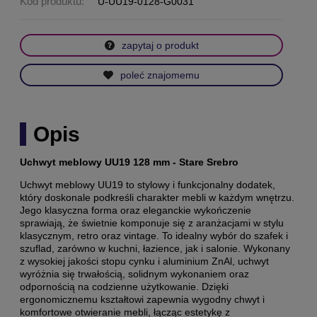
Kod produktu:
U-UU19-0128-G0031
zapytaj o produkt
poleć znajomemu
Opis
Uchwyt meblowy UU19 128 mm - Stare Srebro
Uchwyt meblowy UU19 to stylowy i funkcjonalny dodatek,
który doskonale podkreśli charakter mebli w każdym wnętrzu.
Jego klasyczna forma oraz eleganckie wykończenie
sprawiają, że świetnie komponuje się z aranżacjami w stylu
klasycznym, retro oraz vintage. To idealny wybór do szafek i
szuflad, zarówno w kuchni, łazience, jak i salonie. Wykonany
z wysokiej jakości stopu cynku i aluminium ZnAl, uchwyt
wyróżnia się trwałością, solidnym wykonaniem oraz
odpornością na codzienne użytkowanie. Dzięki
ergonomicznemu kształtowi zapewnia wygodny chwyt i
komfortowe otwieranie mebli, łącząc estetykę z