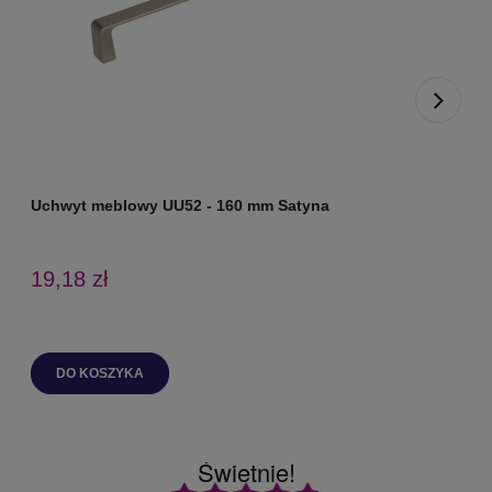
Uchwyt meblowy UU52 - 160 mm Satyna
U
19,18 zł
DO KOSZYKA
Świetnie!
Ocena średnia 4.9 na 5