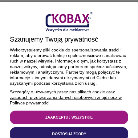
Płatności i dostawa
Ciekawostki
Szanujemy Twoją prywatność
O firmie
Wykorzystujemy pliki cookie do spersonalizowania treści i
reklam, aby oferować funkcje społecznościowe i analizować
ruch w naszej witrynie. Informacje o tym, jak korzystasz z
naszej witryny, udostępniamy partnerom społecznościowym,
reklamowym i analitycznym. Partnerzy mogą połączyć te
BEZPIECZNE PŁATNOŚCI ORAZ DOSTAWA
informacje z innymi danymi otrzymanymi od Ciebie lub
uzyskanymi podczas korzystania z ich usług.
Szczegóły o używanych przez nas plikach cookie oraz
zasadach przetwarzania danych osobowych znajdziesz w
Polityce prywatności.
ZAAKCEPTUJ WSZYSTKIE
© 1977-2025
kobax.pl
DOSTOSUJ ZGODY
Realizacja
https://xeniadesign.pl/
| Sklep
Shoper Premium