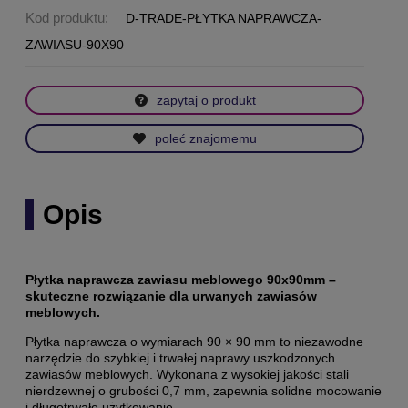
Kod produktu:
D-TRADE-PŁYTKA NAPRAWCZA-
ZAWIASU-90X90
zapytaj o produkt
poleć znajomemu
Opis
Płytka naprawcza zawiasu meblowego 90x90mm –
s
kuteczne rozwiązanie dla urwanych zawiasów
meblowych.
Płytka naprawcza o wymiarach 90 × 90 mm to niezawodne
narzędzie do szybkiej i trwałej naprawy uszkodzonych
zawiasów meblowych.
Wykonana z wysokiej jakości stali
nierdzewnej o grubości 0,7 mm, zapewnia solidne mocowanie
i długotrwałe użytkowanie.