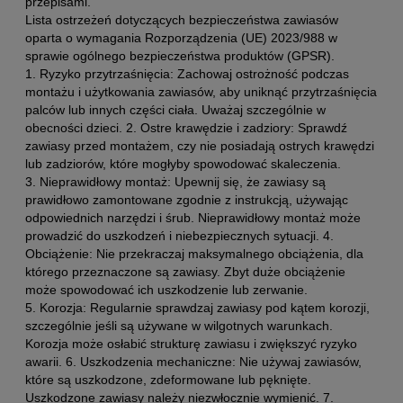
przepisami.
Lista ostrzeżeń dotyczących bezpieczeństwa zawiasów
oparta o wymagania Rozporządzenia (UE) 2023/988 w
sprawie ogólnego bezpieczeństwa produktów (GPSR).
1. Ryzyko przytrzaśnięcia: Zachowaj ostrożność podczas
montażu i użytkowania zawiasów, aby uniknąć przytrzaśnięcia
palców lub innych części ciała. Uważaj szczególnie w
obecności dzieci. 2. Ostre krawędzie i zadziory: Sprawdź
zawiasy przed montażem, czy nie posiadają ostrych krawędzi
lub zadziorów, które mogłyby spowodować skaleczenia.
3. Nieprawidłowy montaż: Upewnij się, że zawiasy są
prawidłowo zamontowane zgodnie z instrukcją, używając
odpowiednich narzędzi i śrub. Nieprawidłowy montaż może
prowadzić do uszkodzeń i niebezpiecznych sytuacji. 4.
Obciążenie: Nie przekraczaj maksymalnego obciążenia, dla
którego przeznaczone są zawiasy. Zbyt duże obciążenie
może spowodować ich uszkodzenie lub zerwanie.
5. Korozja: Regularnie sprawdzaj zawiasy pod kątem korozji,
szczególnie jeśli są używane w wilgotnych warunkach.
Korozja może osłabić strukturę zawiasu i zwiększyć ryzyko
awarii. 6. Uszkodzenia mechaniczne: Nie używaj zawiasów,
które są uszkodzone, zdeformowane lub pęknięte.
Uszkodzone zawiasy należy niezwłocznie wymienić. 7.