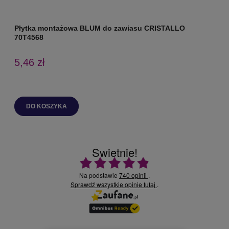
Płytka montażowa BLUM do zawiasu CRISTALLO
Z
70T4568
5,46 zł
DO KOSZYKA
Świetnie!
Ocena średnia 4.9 na 5
Na podstawie
740 opinii
.
Sprawdź wszystkie opinie
.
tutaj