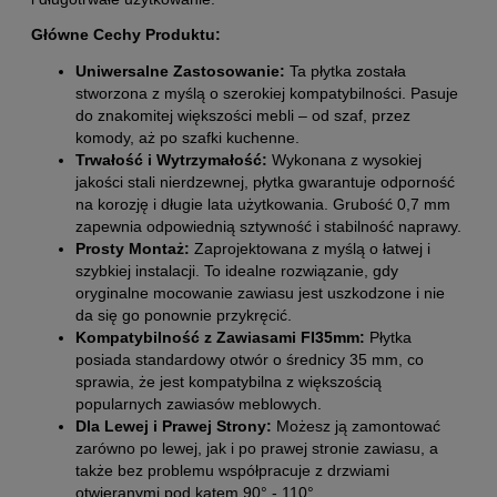
Główne Cechy Produktu:
Uniwersalne Zastosowanie:
Ta płytka została
stworzona z myślą o szerokiej kompatybilności. Pasuje
do znakomitej większości mebli – od szaf, przez
komody, aż po szafki kuchenne.
Trwałość i Wytrzymałość:
Wykonana z wysokiej
jakości stali nierdzewnej, płytka gwarantuje odporność
na korozję i długie lata użytkowania. Grubość 0,7 mm
zapewnia odpowiednią sztywność i stabilność naprawy.
Prosty Montaż:
Zaprojektowana z myślą o łatwej i
szybkiej instalacji. To idealne rozwiązanie, gdy
oryginalne mocowanie zawiasu jest uszkodzone i nie
da się go ponownie przykręcić.
Kompatybilność z Zawiasami FI35mm:
Płytka
posiada standardowy otwór o średnicy 35 mm, co
sprawia, że jest kompatybilna z większością
popularnych zawiasów meblowych.
Dla Lewej i Prawej Strony:
Możesz ją zamontować
zarówno po lewej, jak i po prawej stronie zawiasu, a
także bez problemu współpracuje z drzwiami
otwieranymi pod kątem 90° - 110°.