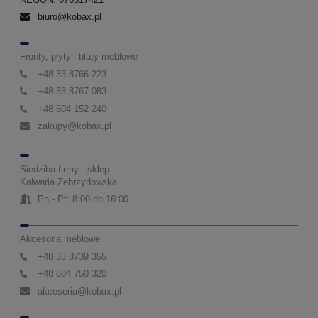
biuro@kobax.pl
Fronty, płyty i blaty meblowe
+48 33 8766 223
+48 33 8767 083
+48 604 152 240
zakupy@kobax.pl
Siedziba firmy - sklep
Kalwaria Zebrzydowska
Pn - Pt: 8:00 do 16:00
Akcesoria meblowe
+48 33 8739 355
+48 604 750 320
akcesoria@kobax.pl