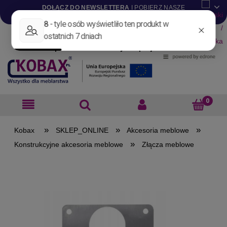
DOŁĄCZ DO NEWSLETTERA
I POBIERZ NASZE
KATALOGI W WERSJI .PDF
Aktualności
Nowości
Promocje
Wyprzedaże
Blog
Pliki do pobrania
Materiały dla projektantów
B2B
»
»
»
SKLEP_ONLINE
Akcesoria meblowe
»
Konstrukcyjne akcesoria meblowe
Złącza meblowe