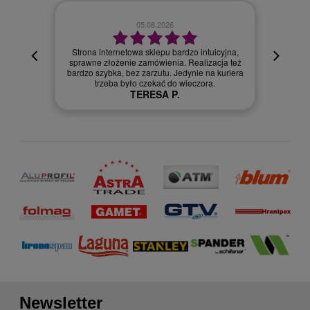
02.08.2026
cyjna,
cja też
Szybka dostawa.
 kuriera
Szymon R.
Newsletter