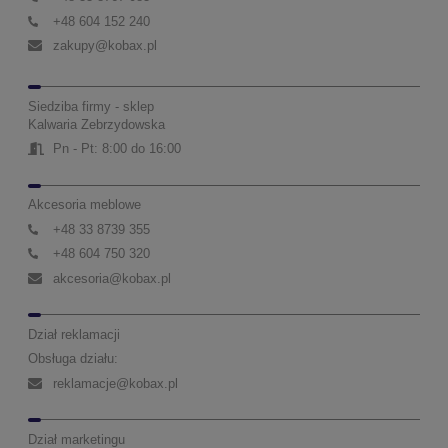
+48 604 152 240
zakupy@kobax.pl
Siedziba firmy - sklep
Kalwaria Zebrzydowska
Pn - Pt: 8:00 do 16:00
Akcesoria meblowe
+48 33 8739 355
+48 604 750 320
akcesoria@kobax.pl
Dział reklamacji
Obsługa działu:
reklamacje@kobax.pl
Dział marketingu