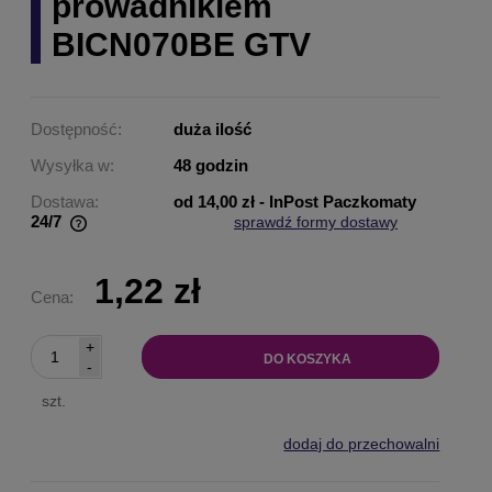
prowadnikiem
BICN070BE GTV
Dostępność:
duża ilość
Wysyłka w:
48 godzin
Dostawa:
od 14,00 zł
- InPost Paczkomaty
24/7
sprawdź formy dostawy
Cena nie zawiera ewentualnych kosztów płatności
1,22 zł
Cena:
+
DO KOSZYKA
-
szt.
dodaj do przechowalni