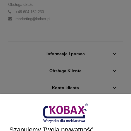
Obsługa działu:
+48 604 152 230
marketing@kobax.pl
Informacje i pomoc
Obsługa Klienta
Konto klienta
Płatności i dostawa
Ciekawostki
Szanujemy Twoją prywatność