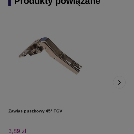
Produkty powiązane
Zawias puszkowy 45° FGV
Z
3,89 zł