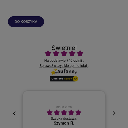
DO KOSZYKA
Świetnie!
Ocena średnia 4.9 na 5
Na podstawie
740 opinii
.
Sprawdź wszystkie opinie
.
tutaj
02.08.2026
cyjna,
cja też
Szybka dostawa.
 kuriera
Szymon R.