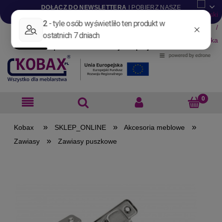
DOŁĄCZ DO NEWSLETTERA
I POBIERZ NASZE
KATALOGI W WERSJI .PDF
Aktualności
Nowości
Promocje
Wyprzedaże
Blog
Pliki do pobrania
Materiały dla projektantów
B2B
»
»
»
SKLEP_ONLINE
Akcesoria meblowe
»
Zawiasy
Zawiasy puszkowe