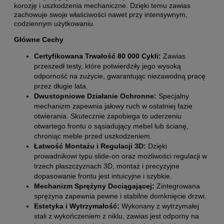
korozję i uszkodzenia mechaniczne. Dzięki temu zawias
zachowuje swoje właściwości nawet przy intensywnym,
codziennym użytkowaniu.
Główne Cechy
Certyfikowana Trwałość 80 000 Cykli:
Zawias
przeszedł testy, które potwierdziły jego wysoką
odporność na zużycie, gwarantując niezawodną pracę
przez długie lata.
Dwustopniowe Działanie Ochronne:
Specjalny
mechanizm zapewnia jałowy ruch w ostatniej fazie
otwierania. Skutecznie zapobiega to uderzeniu
otwartego frontu o sąsiadujący mebel lub ścianę,
chroniąc meble przed uszkodzeniem.
Łatwość Montażu i Regulacji 3D:
Dzięki
prowadnikowi typu slide-on oraz możliwości regulacji w
trzech płaszczyznach 3D, montaż i precyzyjne
dopasowanie frontu jest intuicyjne i szybkie.
Mechanizm Sprężyny Dociągającej:
Zintegrowana
sprężyna zapewnia pewne i stabilne domknięcie drzwi.
Estetyka i Wytrzymałość:
Wykonany z wytrzymałej
stali z wykończeniem z niklu, zawias jest odporny na