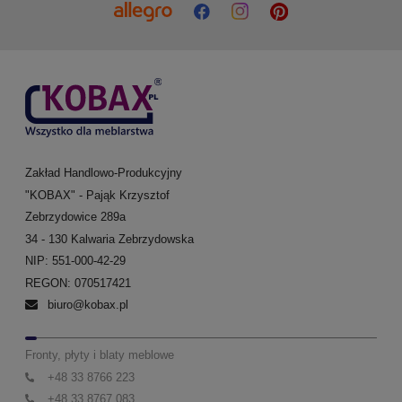
Zakład Handlowo-Produkcyjny
"KOBAX" - Pająk Krzysztof
Zebrzydowice 289a
34 - 130 Kalwaria Zebrzydowska
NIP: 551-000-42-29
REGON: 070517421
biuro@kobax.pl
Fronty, płyty i blaty meblowe
+48 33 8766 223
+48 33 8767 083