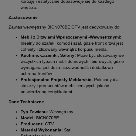
korozję i estetycznie dopasowuje się do każdego
wnętrza.
Zastosowanie
Zawias wewnętrzny BICN070BE GTV jest dedykowany do:
Mebli z Drzwiami Wpuszczanymi -Wewnętrznymi:
Idealny do szafek, komód i szaf, gdzie front drzwi jest
cofnięty i zlicowany wewnątrz korpusu mebla.
Kuchnie, Łazienki, Salony:
Może być stosowany we
wszystkich typach mebli domowych i biurowych, gdzie
wymagana jest duża niezawodność i dodatkowa
ochrona frontów.
Profesjonalne Projekty Meblarskie:
Polecany dla
stolarzy i producentów mebli ceniących jakość
potwierdzoną certyfikatami.
Dane Techniczne
Typ Zawiasu:
Wewnętrzny
Model:
BICN070BE
Producent:
GTV
Materiał Wykonania:
Stal
Pokrycie:
Nikiel