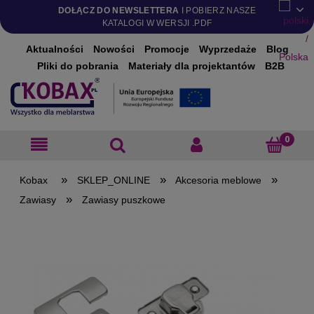
DOŁĄCZ DO NEWSLETTERA
I POBIERZ NASZE
KATALOGI W WERSJI .PDF
Aktualności
Nowości
Promocje
Wyprzedaże
Blog
Pliki do pobrania
Materiały dla projektantów
B2B
»
»
»
SKLEP_ONLINE
Akcesoria meblowe
»
Zawiasy
Zawiasy puszkowe