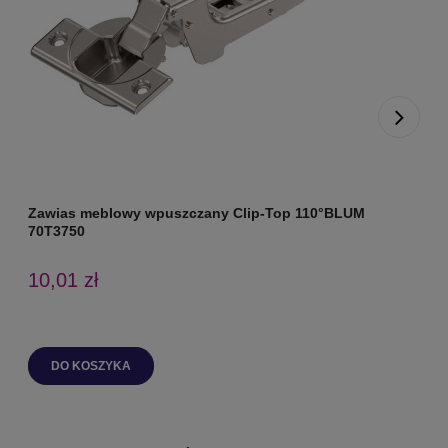
Zawias meblowy wpuszczany Clip-Top 110°BLUM
Z
70T3750
C
10,01 zł
DO KOSZYKA