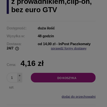
z prowadnikiem,clip-on,
bez euro GTV
Dostępność:
duża ilość
Wysyłka w:
48 godzin
Dostawa:
od 14,00 zł
- InPost Paczkomaty
24/7
sprawdź formy dostawy
Cena nie zawiera ewentualnych kosztów płatności
4,16 zł
Cena:
+
DO KOSZYKA
-
szt.
dodaj do przechowalni