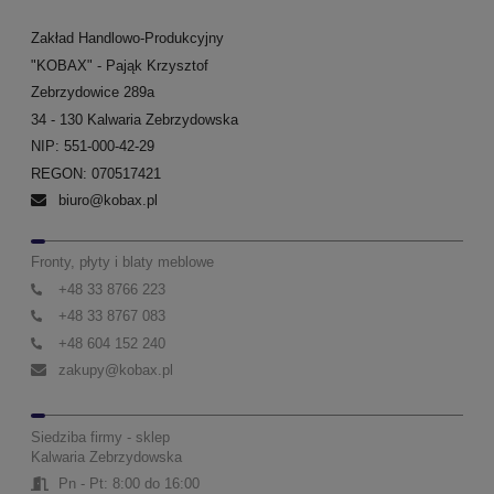
Zakład Handlowo-Produkcyjny
"KOBAX" - Pająk Krzysztof
Zebrzydowice 289a
34 - 130 Kalwaria Zebrzydowska
NIP: 551-000-42-29
REGON: 070517421
biuro@kobax.pl
Fronty, płyty i blaty meblowe
+48 33 8766 223
+48 33 8767 083
+48 604 152 240
zakupy@kobax.pl
Siedziba firmy - sklep
Kalwaria Zebrzydowska
Pn - Pt: 8:00 do 16:00