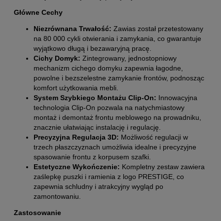
Główne Cechy
Niezrównana Trwałość:
Zawias został przetestowany
na 80 000 cykli otwierania i zamykania, co gwarantuje
wyjątkowo długą i bezawaryjną pracę.
Cichy Domyk:
Zintegrowany, jednostopniowy
mechanizm cichego domyku zapewnia łagodne,
powolne i bezszelestne zamykanie frontów, podnosząc
komfort użytkowania mebli.
System Szybkiego Montażu Clip-On:
Innowacyjna
technologia Clip-On pozwala na natychmiastowy
montaż i demontaż frontu meblowego na prowadniku,
znacznie ułatwiając instalację i regulację.
Precyzyjna Regulacja 3D:
Możliwość regulacji w
trzech płaszczyznach umożliwia idealne i precyzyjne
spasowanie frontu z korpusem szafki.
Estetyczne Wykończenie:
Kompletny zestaw zawiera
zaślepkę puszki i ramienia z logo PRESTIGE, co
zapewnia schludny i atrakcyjny wygląd po
zamontowaniu.
Zastosowanie