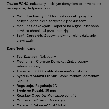
Zawias ECHC, nakładany, z cichym domykiem to uniwersalne
rozwiązanie, dedykowane do:
Mebli Kuchennych:
Idealny do szafek górnych i
dolnych, gdzie ciche zamykanie jest kluczowe.
Mebli Łazienkowych:
Odporna na wilgoć, niklowana
powłoka chroni stal przed korozją.
Szaf i Garderób:
Zapewnia płynne i ciche działanie
drzwi szafy.
Dane Techniczne
Typ Zawiasu:
Nakładany
Mechanizm Cichego Domyku:
Zintegrowany,
jednostopniowy
Trwałość:
80 000 cykli
otwierania/zamykania
System Montażu Frontu:
Szybki montaż i demontaż
Clip-On
Regulacja:
Regulacja
3D
Średnica Puszki:
35 mm
Rozstaw Otworów Montażowych:
45 mm
Mocowanie Frontu:
Na wkręty
Materiał / Pokrycie:
Stal / Nikiel