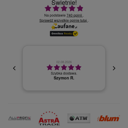
Świetnie!
Ocena średnia 4.9 na 5
Na podstawie
740 opinii
.
Sprawdź wszystkie opinie
.
tutaj
02.08.2026
cyjna,
cja też
Szybka dostawa.
 kuriera
Szymon R.