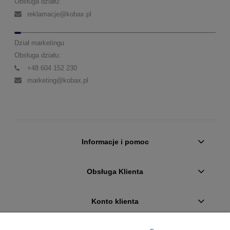
Obsługa działu:
reklamacje@kobax.pl
Dział marketingu
Obsługa działu:
+48 604 152 230
marketing@kobax.pl
Informacje i pomoc
Obsługa Klienta
Konto klienta