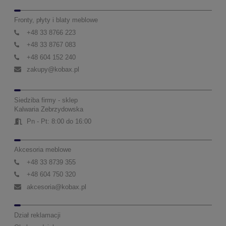
Fronty, płyty i blaty meblowe
+48 33 8766 223
+48 33 8767 083
+48 604 152 240
zakupy@kobax.pl
Siedziba firmy - sklep
Kalwaria Zebrzydowska
Pn - Pt: 8:00 do 16:00
Akcesoria meblowe
+48 33 8739 355
+48 604 750 320
akcesoria@kobax.pl
Dział reklamacji