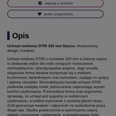
zapytaj o produkt
poleć znajomemu
Opis
Uchwyt meblowy D705 320 mm Satyna -
Nowoczesny
design i trwałość.
Uchwyt meblowy D705 o rozstawie 320 mm w kolorze satyny
to doskonały wybór dla osób ceniących nowoczesne,
minimalistyczne i skandynawskie wnętrza. Jego smukła,
elegancka forma idealnie komponuje się z meblami
kuchennymi, łazienkowymi oraz komodami, nadając im spójny
i stylowy charakter. Minimalistyczny kształt uchwytu D705
podkreśla estetykę mebli, jednocześnie zapewniając wysoki
komfort użytkowania. Przemyślana forma oraz ergonomia
sprawiają, że uchwyt jest wygodny w codziennym
użytkowaniu, a solidne wykonanie z wysokiej jakości stopu
ZnAl gwarantuje trwałość i odporność na uszkodzenia przez
długie lata. Gładka powierzchnia w wykończeniu satyny
ułatwia czyszczenie i pielęgnację, a ponadczasowy kolor