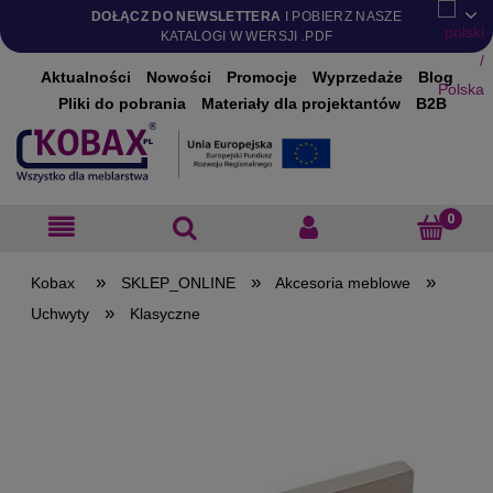
DOŁĄCZ DO NEWSLETTERA
I POBIERZ NASZE
KATALOGI W WERSJI .PDF
Aktualności
Nowości
Promocje
Wyprzedaże
Blog
Pliki do pobrania
Materiały dla projektantów
B2B
»
»
»
SKLEP_ONLINE
Akcesoria meblowe
»
Uchwyty
Klasyczne