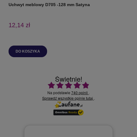
Uchwyt meblowy D705 -128 mm Satyna
U
12,14 zł
DO KOSZYKA
Świetnie!
Ocena średnia 4.9 na 5
Na podstawie
740 opinii
.
Sprawdź wszystkie opinie
.
tutaj