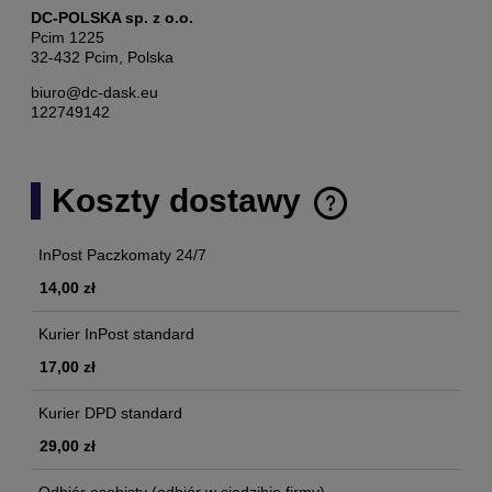
DC-POLSKA sp. z o.o.
Pcim 1225
32-432 Pcim, Polska
biuro@dc-dask.eu
122749142
Koszty dostawy
Cena nie zawiera ewentualnych kosztów płatności
InPost Paczkomaty 24/7
14,00 zł
Kurier InPost standard
17,00 zł
Kurier DPD standard
29,00 zł