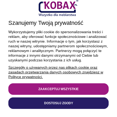
Płatności i dostawa
Ciekawostki
Szanujemy Twoją prywatność
O firmie
Wykorzystujemy pliki cookie do spersonalizowania treści i
reklam, aby oferować funkcje społecznościowe i analizować
ruch w naszej witrynie. Informacje o tym, jak korzystasz z
naszej witryny, udostępniamy partnerom społecznościowym,
reklamowym i analitycznym. Partnerzy mogą połączyć te
BEZPIECZNE PŁATNOŚCI ORAZ DOSTAWA
informacje z innymi danymi otrzymanymi od Ciebie lub
uzyskanymi podczas korzystania z ich usług.
Szczegóły o używanych przez nas plikach cookie oraz
zasadach przetwarzania danych osobowych znajdziesz w
Polityce prywatności.
ZAAKCEPTUJ WSZYSTKIE
© 1977-2025
kobax.pl
DOSTOSUJ ZGODY
Realizacja
https://xeniadesign.pl/
| Sklep
Shoper Premium