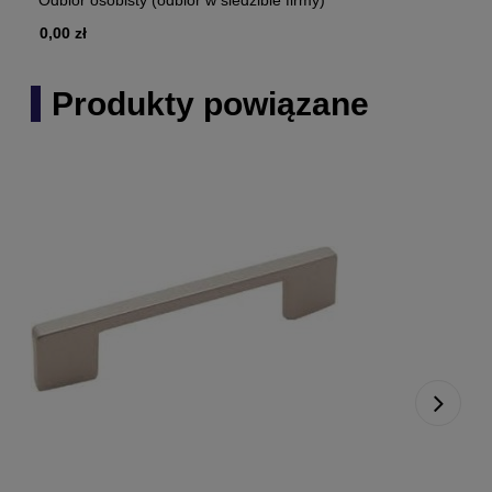
Odbiór osobisty
(odbiór w siedzibie firmy)
0,00 zł
Produkty powiązane