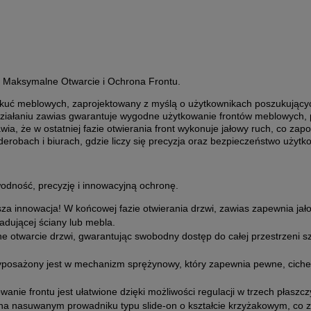
–
Maksymalne Otwarcie i Ochrona Frontu.
kuć meblowych, zaprojektowany z myślą o użytkownikach poszukujących
iałaniu zawias gwarantuje wygodne użytkowanie frontów meblowych, p
a, że w ostatniej fazie otwierania front wykonuje jałowy
ruch, co zapo
derobach i biurach, gdzie liczy się precyzja oraz bezpieczeństwo użytk
dność, precyzję i innowacyjną ochronę.
za innowacja! W końcowej fazie otwierania drzwi, zawias zapewnia jałow
dującej ściany lub mebla.
e otwarcie drzwi, gwarantując swobodny dostęp do całej przestrzeni sz
osażony jest w mechanizm sprężynowy, który zapewnia pewne, ciche i
anie frontu jest ułatwione dzięki możliwości regulacji w trzech płaszczy
a nasuwanym prowadniku typu slide-on o kształcie krzyżakowym, co z