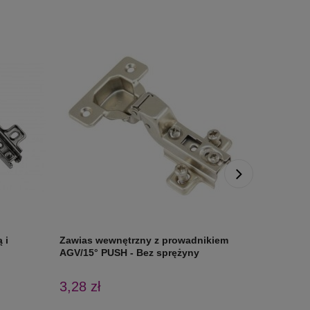
 i
Zawias wewnętrzny z prowadnikiem
Zawias n
AGV/15° PUSH - Bez sprężyny
3,28 zł
1,24 zł