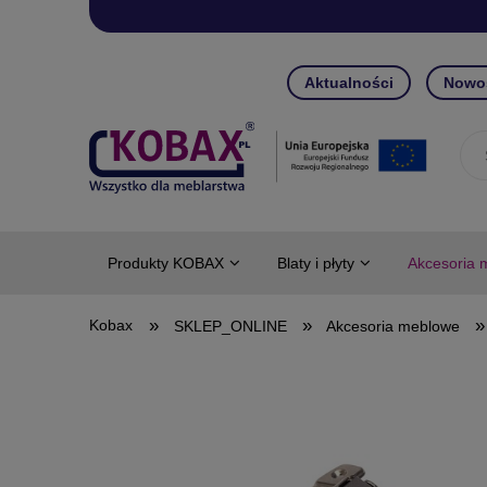
Aktualności
Nowo
Produkty KOBAX
Blaty i płyty
Akcesoria 
»
»
»
SKLEP_ONLINE
Akcesoria meblowe