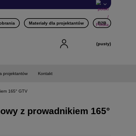
pobrania
Materiały dla projektantów
B2B
(pusty)
la projektantów
Kontakt
kiem 165° GTV
owy z prowadnikiem 165°