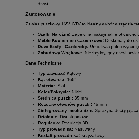
drzwi.
Zastosowanie
Zawias puszkowy 165° GTV to idealny wybór wszędzie tam, 
Szafki Narożne:
Zapewnia maksymalne otwarcie, u
Meble Kuchenne i Łazienkowe:
Doskonały do sza
Duże Szafy i Garderoby:
Umożliwia pełne wysunięc
Zabudowy Wnękowe:
Niezbędny, gdy drzwi otwiera
Dane Techniczne
Typ zawiasu:
Kątowy
Kąt otwarcia:
165°
Materiał:
Stal
Kolor/Pokrycie:
Nikiel
Średnica puszki:
35 mm
Rozstaw otworów puszki:
45 mm
Zintegrowany mechanizm:
Sprężyna dociągająca
Działanie:
Dwustopniowe
Regulacja:
Regulacja 3D
Typ prowadnika:
Nasuwany
Kształt prowadnika:
Krzyżakowy