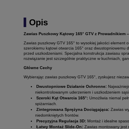
Opis
Zawias Puszkowy Kątowy 165° GTV z Prowadnikiem 
Zawias puszkowy GTV 165° to wysokiej jakości element o
szerokiemu kątowi otwarcia 165° oraz dwustopniowemu dz
przed uszkodzeniami. Specjalna konstrukcja zawiasu sprawi
rozwiązanie jest szczególnie praktyczne w kuchniach, gar
Główne Cechy
Wybierając zawias puszkowy GTV 165°, zyskujesz niezawo
Dwustopniowe Działanie Ochronne:
Najważniejs
niekontrolowanym uderzeniem i uszkodzeniem sąsia
Szeroki Kąt Otwarcia 165°:
Umożliwia niemal pełn
spiżarniach.
Zintegrowana Sprężyna Dociągająca:
Zawias wyp
niedomkniętych frontów.
Precyzyjna Regulacja 3D:
Montaż i idealne spasow
Łatwy Montaż Slide-On:
Zawias montowany jest n