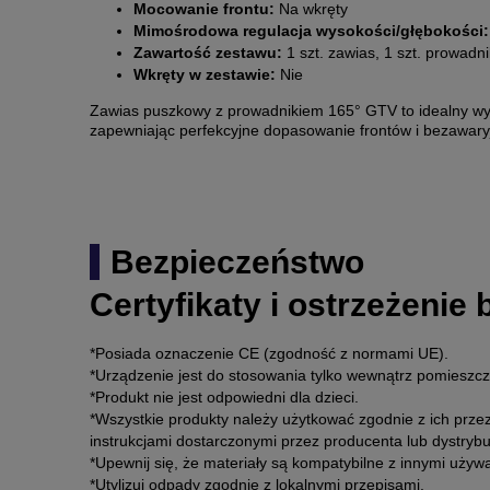
Mocowanie frontu:
Na wkręty
Mimośrodowa regulacja wysokości/głębokości:
Zawartość zestawu:
1 szt. zawias, 1 szt. prowadni
Wkręty w zestawie:
Nie
Zawias puszkowy z prowadnikiem 165° GTV to idealny wyb
zapewniając perfekcyjne dopasowanie frontów i bezawaryj
Bezpieczeństwo
Certyfikaty i ostrzeżenie
*Posiada oznaczenie CE (zgodność z normami UE).
*Urządzenie jest do stosowania tylko wewnątrz pomieszcz
*Produkt nie jest odpowiedni dla dzieci.
*Wszystkie produkty należy użytkować zgodnie z ich prze
instrukcjami dostarczonymi przez producenta lub dystrybu
*Upewnij się, że materiały są kompatybilne z innymi uży
*Utylizuj odpady zgodnie z lokalnymi przepisami.