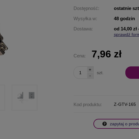
Dostępność:
ostatnie sz
Wysyłka w:
48 godzin
Dostawa:
od 14,00 zł
sprawdź for
Cena nie za
płatności
7,96 zł
Cena:
+
szt.
-
Kod produktu:
Z-GTV-165
zapytaj o prod