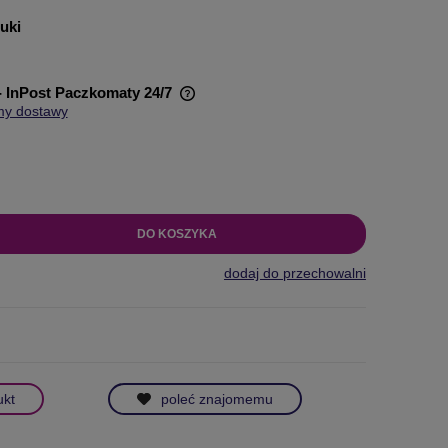
tuki
- InPost Paczkomaty 24/7
my dostawy
wiera ewentualnych kosztów
DO KOSZYKA
dodaj do przechowalni
ukt
poleć znajomemu