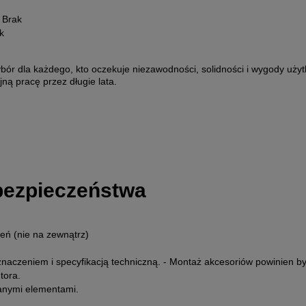
Brak
k
ór dla każdego, kto oczekuje niezawodności, solidności i wygody uż
ną pracę przez długie lata.
 bezpieczeństwa
eń (nie na zewnątrz)
znaczeniem i specyfikacją techniczną. - Montaż akcesoriów powinien 
tora.
wanymi elementami.