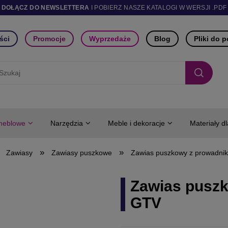
DOŁĄCZ DO NEWSLETTERA
I POBIERZ NASZE KATALOGI W WERSJI .PDF
ści
Promocje
Wyprzedaże
Blog
Pliki do 
meblowe
Narzędzia
Meble i dekoracje
Materiały d
»
»
Zawiasy
Zawiasy puszkowe
Zawias puszkowy z prowadni
Zawias puszk
GTV