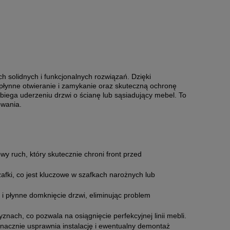
 solidnych i funkcjonalnych rozwiązań. Dzięki
łynne otwieranie i zamykanie oraz skuteczną ochronę
biega uderzeniu drzwi o ścianę lub sąsiadujący mebel. To
owania.
y ruch, który skutecznie chroni front przed
afki, co jest kluczowe w szafkach narożnych lub
 płynne domknięcie drzwi, eliminując problem
znach, co pozwala na osiągnięcie perfekcyjnej linii mebli.
nacznie usprawnia instalację i ewentualny demontaż