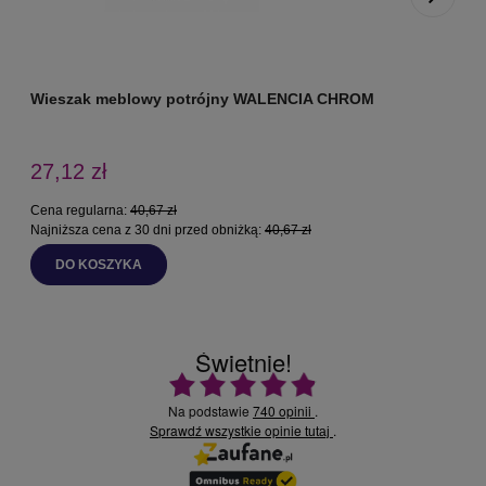
Wieszak meblowy potrójny WALENCIA CHROM
27,12 zł
Cena regularna:
40,67 zł
C
Najniższa cena z 30 dni przed obniżką:
40,67 zł
N
DO KOSZYKA
Świetnie!
Ocena średnia 4.9 na 5
Na podstawie
740 opinii
.
Sprawdź wszystkie opinie
.
tutaj