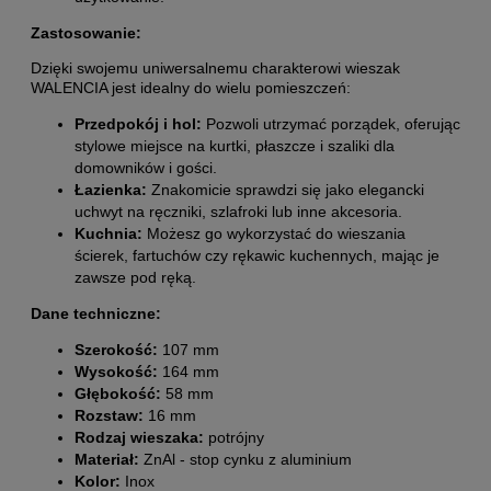
Zastosowanie:
Dzięki swojemu uniwersalnemu charakterowi wieszak
WALENCIA jest idealny do wielu pomieszczeń:
Przedpokój i hol:
Pozwoli utrzymać porządek, oferując
stylowe miejsce na kurtki, płaszcze i szaliki dla
domowników i gości.
Łazienka:
Znakomicie sprawdzi się jako elegancki
uchwyt na ręczniki, szlafroki lub inne akcesoria.
Kuchnia:
Możesz go wykorzystać do wieszania
ścierek, fartuchów czy rękawic kuchennych, mając je
zawsze pod ręką.
Dane techniczne:
Szerokość:
107 mm
Wysokość:
164 mm
Głębokość:
58 mm
Rozstaw:
16 mm
Rodzaj wieszaka:
potrójny
Materiał:
ZnAl - stop cynku z aluminium
Kolor:
Inox