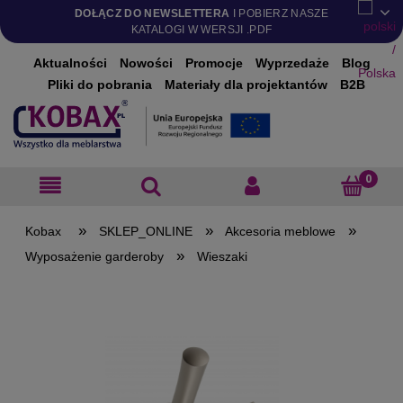
DOŁĄCZ DO NEWSLETTERA
I POBIERZ NASZE
KATALOGI W WERSJI .PDF
Aktualności
Nowości
Promocje
Wyprzedaże
Blog
Pliki do pobrania
Materiały dla projektantów
B2B
»
»
»
SKLEP_ONLINE
Akcesoria meblowe
»
Wyposażenie garderoby
Wieszaki