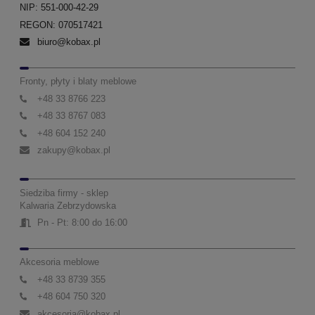
NIP: 551-000-42-29
REGON: 070517421
biuro@kobax.pl
Fronty, płyty i blaty meblowe
+48 33 8766 223
+48 33 8767 083
+48 604 152 240
zakupy@kobax.pl
Siedziba firmy - sklep
Kalwaria Zebrzydowska
Pn - Pt: 8:00 do 16:00
Akcesoria meblowe
+48 33 8739 355
+48 604 750 320
akcesoria@kobax.pl