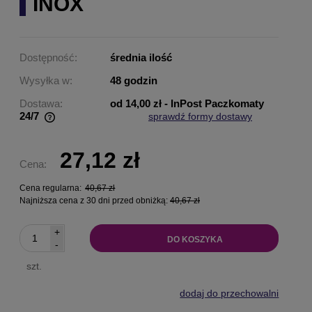
INOX
Dostępność:
średnia ilość
Wysyłka w:
48 godzin
Dostawa:
od 14,00 zł
- InPost Paczkomaty
24/7
sprawdź formy dostawy
Cena nie zawiera ewentualnych kosztów płatności
27,12 zł
Cena:
Cena regularna:
40,67 zł
Najniższa cena z 30 dni przed obniżką:
40,67 zł
+
DO KOSZYKA
-
szt.
dodaj do przechowalni