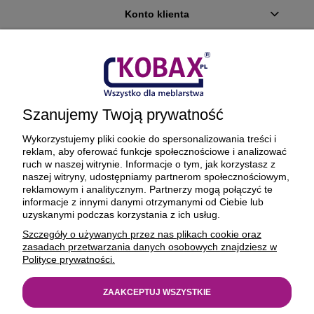
Konto klienta
Płatności i dostawa
Ciekawostki
Szanujemy Twoją prywatność
O firmie
Wykorzystujemy pliki cookie do spersonalizowania treści i
reklam, aby oferować funkcje społecznościowe i analizować
ruch w naszej witrynie. Informacje o tym, jak korzystasz z
naszej witryny, udostępniamy partnerom społecznościowym,
reklamowym i analitycznym. Partnerzy mogą połączyć te
BEZPIECZNE PŁATNOŚCI ORAZ DOSTAWA
informacje z innymi danymi otrzymanymi od Ciebie lub
uzyskanymi podczas korzystania z ich usług.
Szczegóły o używanych przez nas plikach cookie oraz
zasadach przetwarzania danych osobowych znajdziesz w
Polityce prywatności.
ZAAKCEPTUJ WSZYSTKIE