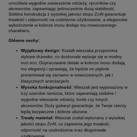
umożliwia wygodne zawieszenie odzieży, ręczników czy
akcesoriów, zapewniając jednocześnie dużą stabilność.
Solidna konstrukcja z wysokiej jakości stopu ZnAl gwarantuje
trwałość i odporność na codzienne użytkowanie, a eleganckie
wykończenie w kolorze inoxu dodaje mu nowoczesnego
charakteru.
Główne cechy:
Wyjątkowy design:
Kształt wieszaka przypomina
stylowe drzewko, co doskonale wpisuje się w modny
nurt eco. Dopracowane detale w kolorze inoxu dodają
mu elegancji i sprawiają, że będzie on pięknie
prezentował się zarówno w nowoczesnych, jak i
klasycznych aranżacjach.
Wysoka funkcjonalność:
Wieszak jest wyposażony w
trzy szerokie ramiona, które zapewniają stabilne i
wygodne wieszanie odzieży, toreb czy innych
akcesoriów. Duży gabaryt gwarantuje, że Twoje rzeczy
będą bezpieczne i dobrze ułożone.
Trwały materiał:
Wieszak został wykonany z wysokiej
jakości stopu ZnAl, co zapewnia jego trwałość,
odporność na uszkodzenia oraz długotrwałe
użytkowanie.